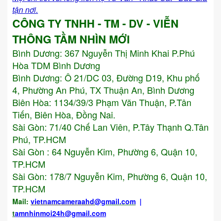
tận nơi.
CÔNG TY TNHH - TM - DV - VIỄN
THÔNG TẦM NHÌN MỚI
Bình Dương:
367 Nguyễn Thị Minh Khai P.Phú
Hòa TDM Bình Dương
Bình Dương: Ô 21/DC 03, Đường D19, Khu phố
4, Phường An Phú, TX Thuận An, Bình Dương
Biên Hòa: 1134/39/3 Phạm Văn Thuận, P.Tân
Tiến, Biên Hòa, Đồng Nai.
Sài Gòn: 71/40 Chế Lan Viên, P.Tây Thạnh Q.Tân
Phú, TP.HCM
Sài Gòn : 64 Nguyễn Kim, Phường 6, Quận 10,
TP.HCM
Sài Gòn: 178/7 Nguyễn Kim, Phường 6, Quận 10,
TP.HCM
Mail:
vietnamcameraahd
@gmail.com
|
t
amnhinmoi24h@gmail.com