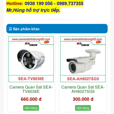
Hotline
:
0938 199 056 - 0989.737355
Mr,Hùng hỗ trợ trực tiếp.
Sản phẩm
khác
Camera Quan Sát SEA-
Camera Quan Sát SEA-
TV8036E
AH8027SG5
660.000 đ
300.000 đ
Giỏ hàng
Giỏ hàng