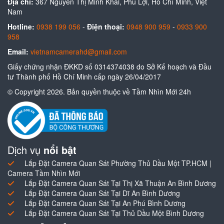
Địa chỉ:
367 Nguyễn Thị Minh Khai, Phú Lợi, Hồ Chí Minh, Việt
Nam
Hotline:
0938 199 056
-
Điện thoại:
0948 900 959
-
0933 900
958
Email:
vietnamcamerahd@gmail.com
Giấy chứng nhận ĐKKD số 0314374038 do Sở Kế hoạch và Đầu
tư Thành phố Hồ Chí Minh cấp ngày 26/04/2017
© Copyright 2026. Bản quyền thuộc về Tầm Nhìn Mới 24h
Dịch vụ
nổi bật
Lắp Đặt Camera Quan Sát Phường Thủ Dầu Một TP.HCM |
Camera Tầm Nhìn Mới
Lắp Đặt Camera Quan Sát Tại Thị Xã Thuận An Bình Dương
Lắp Đặt Camera Quan Sát Tại Dĩ An Bình Dương
Lắp Đặt Camera Quan Sát Tại An Phú Bình Dương
Lắp Đặt Camera Quan Sát Tại Thủ Dầu Một Bình Dương