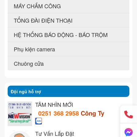
MÁY CHẤM CÔNG
TỔNG ĐÀI ĐIỆN THOẠI
HỆ THỐNG BÁO ĐỘNG - BÁO TRỘM
Phụ kiện camera
Chuông cửa
Đội ngũ hỗ trợ
TẦM NHÌN MỚI
0251 368 2958
Công Ty
Tư Vấn Lắp Đặt