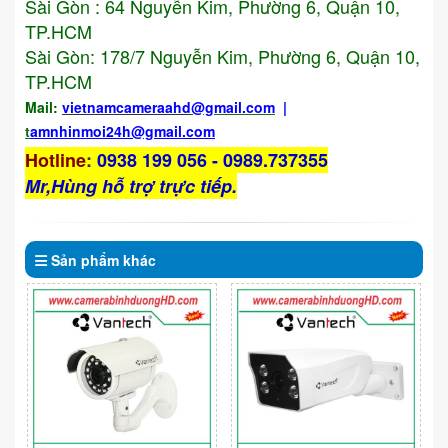
Sài Gòn : 64 Nguyễn Kim, Phường 6, Quận 10,
TP.HCM
Sài Gòn: 178/7 Nguyễn Kim, Phường 6, Quận 10,
TP.HCM
Mail:
vietnamcameraahd
@gmail.com
|
t
amnhinmoi24h@gmail.com
Hotline
:
0938 199 056 - 0989.737355
Mr,Hùng hỗ trợ trực tiếp.
Sản phẩm
khác