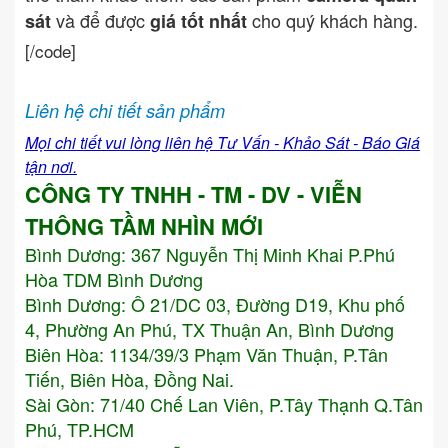
và để được
cho quý khách hàng.
sát
giá tốt nhất
[/code]
Liên hệ chi tiết sản phẩm
Mọi chi tiết vui lòng liên hệ Tư Vấn - Khảo Sát - Báo Giá
tận nơi.
CÔNG TY TNHH - TM - DV - VIỄN
THÔNG TẦM NHÌN MỚI
Bình Dương:
367 Nguyễn Thị Minh Khai P.Phú
Hòa TDM Bình Dương
Bình Dương: Ô 21/DC 03, Đường D19, Khu phố
4, Phường An Phú, TX Thuận An, Bình Dương
Biên Hòa: 1134/39/3 Phạm Văn Thuận, P.Tân
Tiến, Biên Hòa, Đồng Nai.
Sài Gòn: 71/40 Chế Lan Viên, P.Tây Thạnh Q.Tân
Phú, TP.HCM