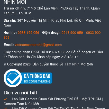
NHÌN MỚI
Trụ sở chính:
71/40 Chế Lan Viên, Phường Tây Thạnh, Quận
Tân Phú, Tp.HCM
Địa chỉ:
367 Nguyễn Thị Minh Khai, Phú Lợi, Hồ Chí Minh, Việt
Nam
Hotline:
0938 199 056
-
Điện thoại:
0948 900 959
-
0933 900
958
Email:
vietnamcamerahd@gmail.com
Giấy chứng nhận ĐKKD số 0314374038 do Sở Kế hoạch và Đầu
tư Thành phố Hồ Chí Minh cấp ngày 26/04/2017
© Copyright 2026. Bản quyền thuộc về Tầm Nhìn Mới 24h
Dịch vụ
nổi bật
Lắp Đặt Camera Quan Sát Phường Thủ Dầu Một TP.HCM |
Camera Tầm Nhìn Mới
Lắp Đặt Camera Quan Sát Tại Thị Xã Thuận An Bình Dương