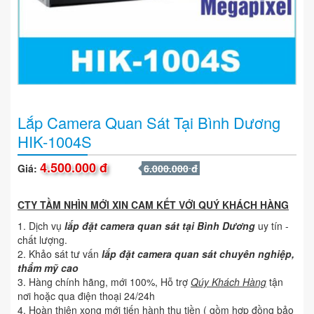
Lắp Camera Quan Sát Tại Bình Dương
HIK-1004S
4.500.000 đ
Giá:
6.000.000 đ
CTY TẦM NHÌN MỚI XIN CAM KẾT VỚI QUÝ KHÁCH HÀNG
Dịch vụ
lắp đặt camera quan sát tại Bình Dương
uy tín -
chất lượng.
Khảo sát tư vấn
lắp đặt camera quan sát chuyên nghiệp,
thẩm mỹ cao
Hàng chính hãng, mới 100%, Hỗ trợ
Qúy Khách Hàng
tận
nơi hoặc qua điện thoại 24/24h
Hoàn thiện xong mới tiến hành thu tiền ( gồm hợp đồng bảo