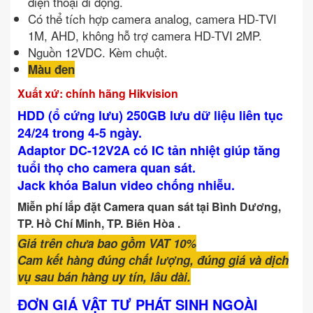
điện thoại di động.
Có thể tích hợp camera analog, camera HD-TVI
1M, AHD, không hỗ trợ camera HD-TVI 2MP.
Nguồn 12VDC. Kèm chuột.
Màu đen
Xuất xứ: chính hãng Hikvision
HDD (ổ cứng lưu) 250GB lưu dữ liệu liên tục
24/24 trong 4-5 ngày.
Adaptor DC-12V2A có IC tản nhiệt giúp tăng
tuổi thọ cho camera quan sát.
Jack khóa Balun video chống nhiễu.
Miễn phí lắp đặt Camera quan sát tại Bình Dương,
TP. Hồ Chí Minh, TP. Biên Hòa .
Giá trên chưa bao gồm VAT 10%
Cam kết hàng đúng chất lượng, đúng giá và dịch
vụ sau bán hàng uy tín, lâu dài.
ĐƠN GIÁ VẬT TƯ PHÁT SINH NGOÀI