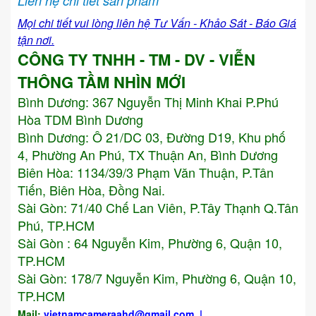
Liên hệ chi tiết sản phẩm
Mọi chi tiết vui lòng liên hệ Tư Vấn - Khảo Sát - Báo Giá
tận nơi.
CÔNG TY TNHH - TM - DV - VIỄN
THÔNG TẦM NHÌN MỚI
Bình Dương:
367 Nguyễn Thị Minh Khai P.Phú
Hòa TDM Bình Dương
Bình Dương: Ô 21/DC 03, Đường D19, Khu phố
4, Phường An Phú, TX Thuận An, Bình Dương
Biên Hòa: 1134/39/3 Phạm Văn Thuận, P.Tân
Tiến, Biên Hòa, Đồng Nai.
Sài Gòn: 71/40 Chế Lan Viên, P.Tây Thạnh Q.Tân
Phú, TP.HCM
Sài Gòn : 64 Nguyễn Kim, Phường 6, Quận 10,
TP.HCM
Sài Gòn: 178/7 Nguyễn Kim, Phường 6, Quận 10,
TP.HCM
Mail:
vietnamcameraahd
@gmail.com
|