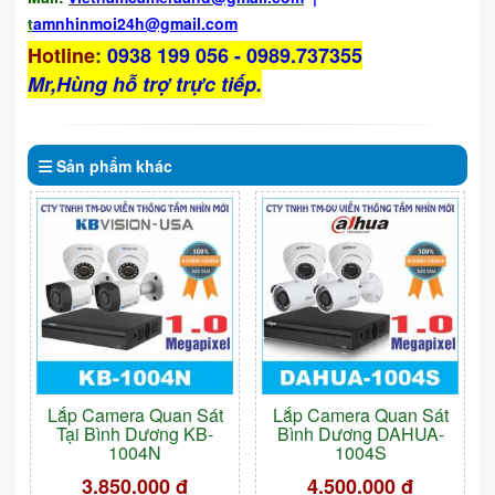
t
amnhinmoi24h@gmail.com
Hotline
:
0938 199 056 - 0989.737355
Mr,Hùng hỗ trợ trực tiếp.
Sản phẩm
khác
Lắp Camera Quan Sát
Lắp Camera Quan Sát
Tại Bình Dương KB-
Bình Dương DAHUA-
1004N
1004S
3.850.000 đ
4.500.000 đ