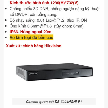
Kích thước hình ảnh 1296(H)*732(V)
Chống nhiểu 3D DNR, chống ngược sáng kỹ thuật
số DWDR, cân bằng sáng.
Độ nhạy sáng: 0.01
Lux@F1.2
, 0lux IR ON
Ống kính
3.6mm@F1.8
(tùy chọn: 6mm)
IP66. Hồng ngoại 20m
Vỏ kim loại độ bền cao
Xuất xứ: chính hãng Hikvision
Camera quan sát DS-7204HGHI-F1