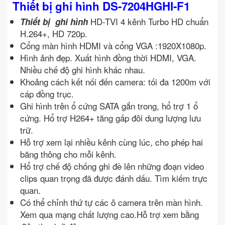
Thiết bị ghi hình DS-7204HGHI-F1
HD-TVI 4 kênh Turbo HD chuẩn
Thiết bị ghi hình
H.264+, HD 720p.
Cổng màn hình HDMI và cổng VGA :1920X1080p.
Hình ảnh đẹp. Xuất hình đồng thời HDMI, VGA.
Nhiều chế độ ghi hình khác nhau.
Khoảng cách kết nối đến camera: tối đa 1200m với
cáp đồng trục.
Ghi hình trên ổ cứng SATA gắn trong, hổ trợ 1 ổ
cứng. Hổ trợ H264+ tăng gấp đôi dung lượng lưu
trữ.
Hỗ trợ xem lại nhiều kênh cùng lúc, cho phép hai
băng thông cho mỗi kênh.
Hổ trợ chế độ chống ghi đè lên những đoạn video
clips quan trọng đã được đánh dấu. Tìm kiếm trực
quan.
Có thể chỉnh thứ tự các ô camera trên màn hình.
Xem qua mạng chất lượng cao.Hỗ trợ xem bằng