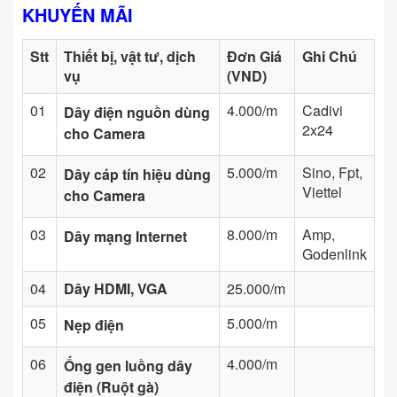
KHUYẾN MÃI
Stt
Thiết bị, vật tư, dịch
Đơn Giá
Ghi Chú
vụ
(VND)
01
4.000/m
Cadivi
Dây điện nguồn dùng
2x24
cho Camera
02
5.000/m
Sino, Fpt,
Dây cáp tín hiệu dùng
Viettel
cho Camera
03
8.000/m
Amp,
Dây mạng Internet
Godenlink
04
Dây HDMI, VGA
25.000/m
05
5.000/m
Nẹp điện
06
4.000/m
Ống gen luồng dây
điện (Ruột gà)