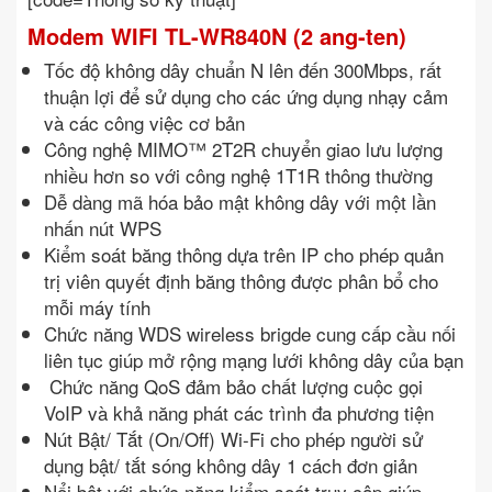
Modem WIFI TL-WR840N (2 ang-ten)
Tốc độ không dây chuẩn N lên đến 300Mbps, rất
thuận lợi để sử dụng cho các ứng dụng nhạy cảm
và các công việc cơ bản
Công nghệ MIMO™ 2T2R chuyển giao lưu lượng
nhiều hơn so với công nghệ 1T1R thông thường
Dễ dàng mã hóa bảo mật không dây với một lần
nhấn nút WPS
Kiểm soát băng thông dựa trên IP cho phép quản
trị viên quyết định băng thông được phân bổ cho
mỗi máy tính
Chức năng WDS wireless brigde cung cấp cầu nối
liên tục giúp mở rộng mạng lưới không dây của bạn
Chức năng QoS đảm bảo chất lượng cuộc gọi
VoIP và khả năng phát các trình đa phương tiện
Nút Bật/ Tắt (On/Off) Wi-Fi cho phép người sử
dụng bật/ tắt sóng không dây 1 cách đơn giản
Nổi bật với chức năng kiểm soát truy cập giúp