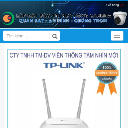
Giỏ hàng
(0)
Toggl