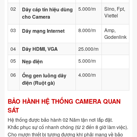
02
5.000/m
Sino, Fpt,
Dây cáp tín hiệu dùng
Viettel
cho Camera
03
8.000/m
Amp,
Dây mạng Internet
Godenlink
04
Dây HDMI, VGA
25.000/m
05
5.000/m
Nẹp điện
06
4.000/m
Ống gen luồng dây
điện (Ruột gà)
BẢO HÀNH HỆ THỐNG CAMERA QUAN
SÁT
Hệ thống được bảo hành 02 Năm tận nơi lắp đặt.
Khắc phục sự cố nhanh chóng (từ 2 đến 8 giờ làm việc).
Cho mượn thiết bị tương đương khi phải mang về bảo