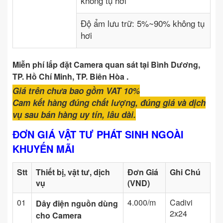
không tụ hơi
Độ ẩm lưu trữ: 5%~90% không tụ
hơi
Miễn phí lắp đặt Camera quan sát tại Bình Dương,
TP. Hồ Chí Minh, TP. Biên Hòa .
Giá trên chưa bao gồm VAT 10%
Cam kết hàng đúng chất lượng, đúng giá và dịch
vụ sau bán hàng uy tín, lâu dài.
ĐƠN GIÁ VẬT TƯ PHÁT SINH NGOÀI
KHUYẾN MÃI
Stt
Thiết bị, vật tư, dịch
Đơn Giá
Ghi Chú
vụ
(VND)
01
4.000/m
Cadivi
Dây điện nguồn dùng
2x24
cho Camera