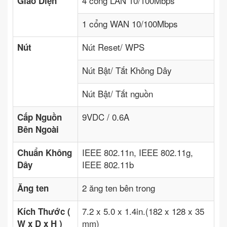
4 cổng LAN 10/100Mbps
Giao Diện
1 cổng WAN 10/100Mbps
Nút Reset/ WPS
Nút
Nút Bật/ Tắt Không Dây
Nút Bật/ Tắt nguồn
9VDC / 0.6A
Cấp Nguồn
Bên Ngoài
IEEE 802.11n, IEEE 802.11g,
Chuẩn Không
IEEE 802.11b
Dây
2 ăng ten bên trong
Ăng ten
7.2 x 5.0 x 1.4in.(182 x 128 x 35
Kích Thước (
mm)
W x D x H )