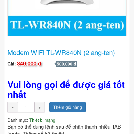
Modem WIFI TL-WR840N (2 ang-ten)
340.000 đ
Giá:
500.000 đ
Vui lòng gọi để được giá tốt
nhất
Thêm giỏ hàng
Danh mục:
Thiết bị mạng
Bạn có thể dùng lệnh sau để phân thành nhiều TAB
[code=Thông số kỹ thuật]