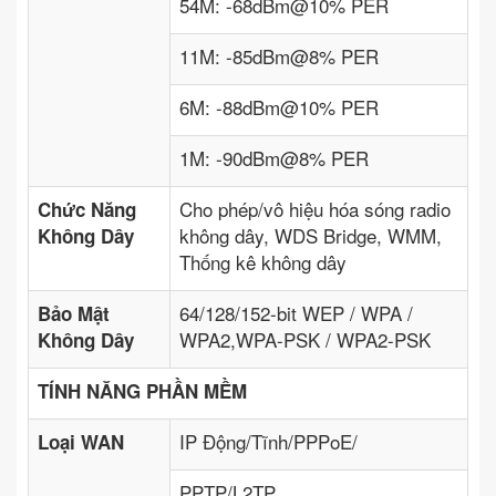
54M: -68dBm@10% PER
11M: -85dBm@8% PER
6M: -88dBm@10% PER
1M: -90dBm@8% PER
Cho phép/vô hiệu hóa sóng radio
Chức Năng
không dây, WDS Bridge, WMM,
Không Dây
Thống kê không dây
64/128/152-bit WEP / WPA /
Bảo Mật
WPA2,WPA-PSK / WPA2-PSK
Không Dây
TÍNH NĂNG PHẦN MỀM
IP Động/Tĩnh/PPPoE/
Loại WAN
PPTP/L2TP