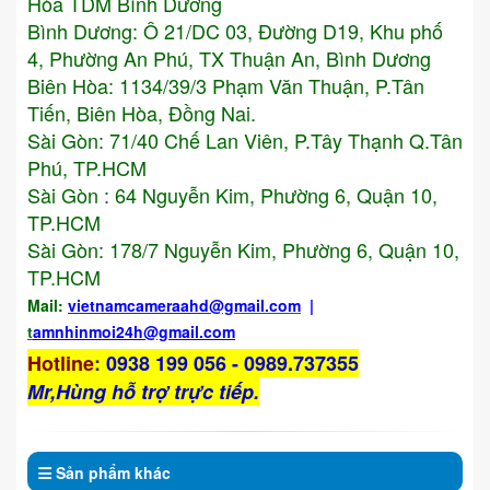
Hòa TDM Bình Dương
Bình Dương: Ô 21/DC 03, Đường D19, Khu phố
4, Phường An Phú, TX Thuận An, Bình Dương
Biên Hòa: 1134/39/3 Phạm Văn Thuận, P.Tân
Tiến, Biên Hòa, Đồng Nai.
Sài Gòn: 71/40 Chế Lan Viên, P.Tây Thạnh Q.Tân
Phú, TP.HCM
Sài Gòn : 64 Nguyễn Kim, Phường 6, Quận 10,
TP.HCM
Sài Gòn: 178/7 Nguyễn Kim, Phường 6, Quận 10,
TP.HCM
Mail:
vietnamcameraahd
@gmail.com
|
t
amnhinmoi24h@gmail.com
Hotline
:
0938 199 056 - 0989.737355
Mr,Hùng hỗ trợ trực tiếp.
Sản phẩm
khác