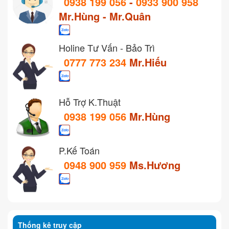
0938 199 056
-
0933 900 958
Mr.Hùng - Mr.Quân
Holine Tư Vấn - Bảo Trì
0777 773 234
Mr.Hiếu
Hỗ Trợ K.Thuật
0938 199 056
Mr.Hùng
P.Kế Toán
0948 900 959
Ms.Hương
Thống kê truy cập