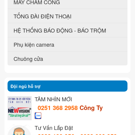
MÁY CHẤM CÔNG
TỔNG ĐÀI ĐIỆN THOẠI
HỆ THỐNG BÁO ĐỘNG - BÁO TRỘM
Phụ kiện camera
Chuông cửa
Đội ngũ hỗ trợ
TẦM NHÌN MỚI
0251 368 2958
Công Ty
Tư Vấn Lắp Đặt