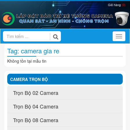
Giỏ hàng
(0)
Toggl
Tag: camera gia re
Không tồn tại mẫu tin
CAMERA TRỌN BỘ
Trọn Bộ 02 Camera
Trọn Bộ 04 Camera
Trọn Bộ 08 Camera