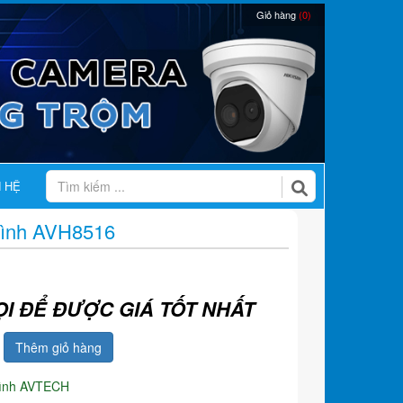
Giỏ hàng
(0)
N HỆ
 Hình AVH8516
ỌI ĐỂ ĐƯỢC GIÁ TỐT NHẤT
Thêm giỏ hàng
hình AVTECH