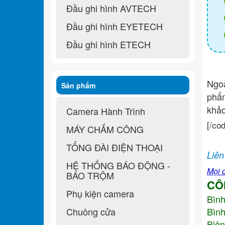
Đầu ghi hình AVTECH
Đầu ghi hình EYETECH
Đầu ghi hình ETECH
Ngo
Sản phẩm
ph
khả
Camera Hành Trình
[/co
MÁY CHẤM CÔNG
TỔNG ĐÀI ĐIỆN THOẠI
Liên
HỆ THỐNG BÁO ĐỘNG -
Mọi c
BÁO TRỘM
CÔ
Phụ kiện camera
Bìn
Chuông cửa
Bình
Biên