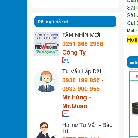
Sài 
Sài 
Đội ngũ hỗ trợ
Sài 
Mail
TẦM NHÌN MỚI
Hotl
0251 368 2958
Công Ty
S
Tư Vấn Lắp Đặt
0938 199 056
-
0933 900 958
Mr.Hùng -
Mr.Quân
Holine Tư Vấn - Bảo
Trì