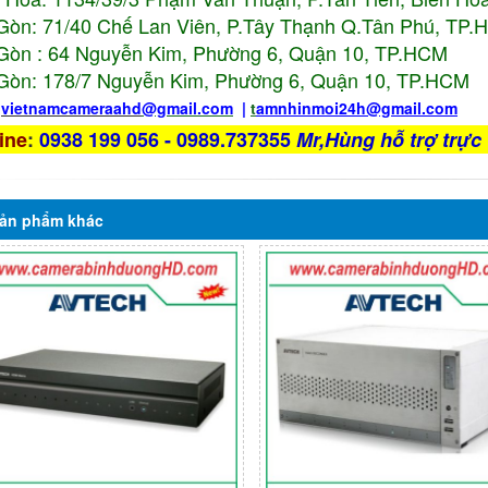
Gòn: 71/40 Chế Lan Viên, P.Tây Thạnh Q.Tân Phú, TP
Gòn : 64 Nguyễn Kim, Phường 6, Quận 10,
TP.HCM
Gòn: 178/7 Nguyễn Kim, Phường 6, Quận 10,
TP.HCM
:
vietnamcameraahd
@gmail.com
|
t
amnhinmoi24h@gmail.com
ine
:
0938 199 056 - 0989.737355
Mr,Hùng hỗ trợ trực 
ản phẩm
khác