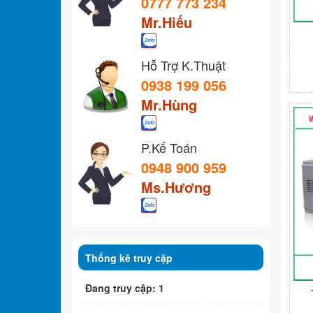
0777 773 234
Mr.Hiếu
Hỗ Trợ K.Thuật
0938 199 056
Mr.Hùng
P.Kế Toán
0948 900 959
Ms.Hương
Thống kê truy cập
Đang truy cập: 1