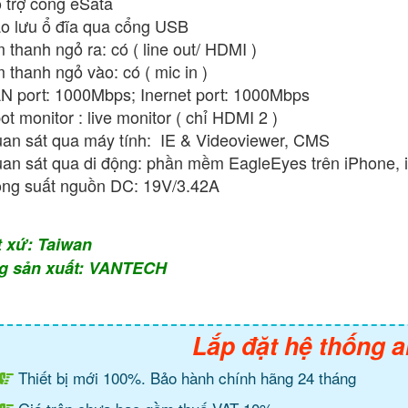
 trợ cổng eSata
o lưu ổ đĩa qua cổng USB
 thanh ngỏ ra: có ( line out/ HDMI )
 thanh ngỏ vào: có ( mic in )
N port: 1000Mbps; Inernet port: 1000Mbps
ot monitor : live monitor ( chỉ HDMI 2 )
an sát qua máy tính: IE & Videoviewer, CMS
an sát qua di động: phần mềm EagleEyes trên iPhone, 
ng suất nguồn DC: 19V/3.42A
t xứ: Taiwan
g sản xuất: VANTECH
Lắp đặt hệ thống a
Thiết bị mới 100%. Bảo hành chính hãng 24 tháng