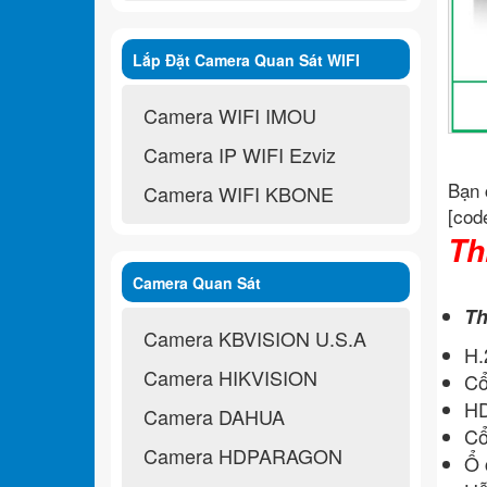
Lắp Đặt Camera Quan Sát WIFI
Không Dây
Camera WIFI IMOU
Camera IP WIFI Ezviz
Bạn 
Camera WIFI KBONE
[cod
Th
Camera Quan Sát
Th
Camera KBVISION U.S.A
H.
Camera HIKVISION
Cổ
HD
Camera DAHUA
Cổ
Camera HDPARAGON
Ổ 