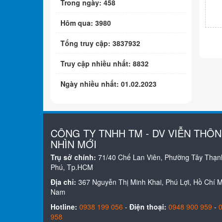
Trong ngày: 458
Hôm qua: 3980
Tổng truy cập: 3837932
Truy cập nhiều nhất: 8832
Ngày nhiều nhất: 01.02.2023
CÔNG TY TNHH TM - DV VIỄN THÔ
NHÌN MỚI
Trụ sở chính:
71/40 Chế Lan Viên, Phường Tây Thạn
Phú, Tp.HCM
Địa chỉ:
367 Nguyễn Thị Minh Khai, Phú Lợi, Hồ Chí Mi
Nam
Hotline:
0938 199 056
-
Điện thoại:
0948 900 959
-
958