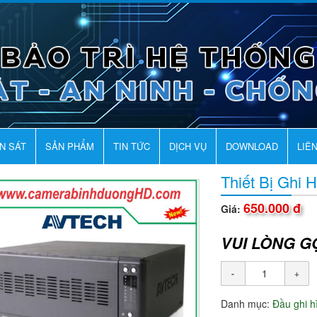
AN SÁT
SẢN PHẨM
TIN TỨC
DỊCH VỤ
DOWNLOAD
LIÊ
Thiết Bị Ghi
650.000 đ
Giá:
VUI LÒNG G
Danh mục:
Đầu ghi 