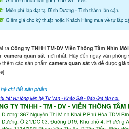
Giá trên chưa bao gồm thuế VAT 10%.
Miễn phí lắp đặt tại Bình Dương - Tình thành lân cận.
Giảm giá cho kỹ thuật hoặc Khách Hàng mua về tự lắp đặ
ài ra
Công ty TNHH TM-DV Viễn Thông Tầm Nhìn Mới
ẩm
mới nhất. Hãy đến ngay văn phòng 
camera quan sát
o thêm các sản phẩm
và để được
camera quan sát
giá 
de]
 hệ chi tiết sản phẩm
hi tiết vui lòng liên hệ Tư Vấn - Khảo Sát - Báo Giá tận nơi.
NG TY TNHH - TM - DV - VIỄN THÔNG TẦM
h Dương:
367 Nguyễn Thị Minh Khai P.Phú Hòa TDM Bì
 Dương: Ô 21/DC 03, Đường D19, Khu phố 4, Phường 
 Hòa: 1134/39/3 Phạm Văn Thuận, P.Tân Tiến, Biên Hòa