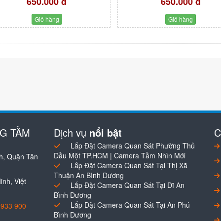
650.000 đ
650.000 đ
Giỏ hàng
Giỏ hàng
NG TẦM
Dịch vụ
nổi bật
C
Lắp Đặt Camera Quan Sát Phường Thủ
Dầu Một TP.HCM | Camera Tầm Nhìn Mới
h, Quận Tân
Lắp Đặt Camera Quan Sát Tại Thị Xã
Thuận An Bình Dương
nh, Việt
Lắp Đặt Camera Quan Sát Tại Dĩ An
Bình Dương
Lắp Đặt Camera Quan Sát Tại An Phú
0933 900
Bình Dương