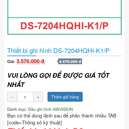
Thiết bị ghi hình DS-7204HQHI-K1/P
3.576.000 đ
Giá:
4.470.000 đ
VUI LÒNG GỌI ĐỂ ĐƯỢC GIÁ TỐT
NHẤT
Thêm giỏ hàng
Danh mục:
Đầu ghi hình HIKVISION
Bạn có thể dùng lệnh sau để phân thành nhiều TAB
[code=Thông số kỹ thuật]