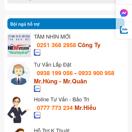
Đội ngũ hỗ trợ
TẦM NHÌN MỚI
0251 368 2958
Công Ty
Tư Vấn Lắp Đặt
0938 199 056
-
0933 900 958
Mr.Hùng - Mr.Quân
Holine Tư Vấn - Bảo Trì
0777 773 234
Mr.Hiếu
Hỗ Trợ K.Thuật