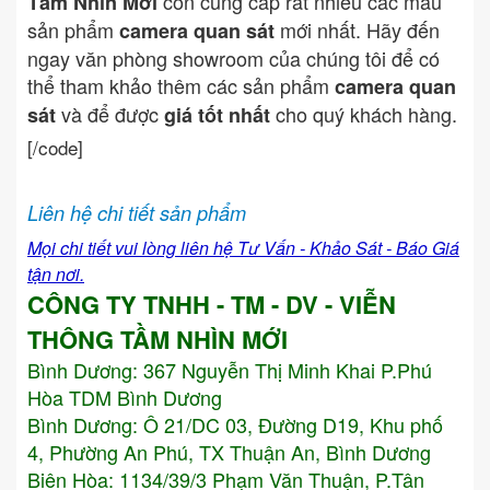
còn cung cấp rất nhiều các mẫu
Tầm Nhìn Mới
sản phẩm
mới nhất. Hãy đến
camera quan sát
ngay văn phòng showroom của chúng tôi để có
thể tham khảo thêm các sản phẩm
camera quan
và để được
cho quý khách hàng.
sát
giá tốt nhất
[/code]
Liên hệ chi tiết sản phẩm
Mọi chi tiết vui lòng liên hệ Tư Vấn - Khảo Sát - Báo Giá
tận nơi.
CÔNG TY TNHH - TM - DV - VIỄN
THÔNG TẦM NHÌN MỚI
Bình Dương:
367 Nguyễn Thị Minh Khai P.Phú
Hòa TDM Bình Dương
Bình Dương: Ô 21/DC 03, Đường D19, Khu phố
4, Phường An Phú, TX Thuận An, Bình Dương
Biên Hòa: 1134/39/3 Phạm Văn Thuận, P.Tân