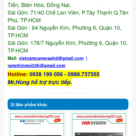
Tiến, Biên Hòa, Đồng Nai.
Sài Gòn: 71/40 Chế Lan Viên, P.Tây Thạnh Q.Tân
Phú, TP.HCM
Sài Gòn : 64 Nguyễn Kim, Phường 6, Quận 10,
TP.HCM
Sài Gòn: 178/7 Nguyễn Kim, Phường 6, Quận 10,
TP.HCM
Mail:
vietnamcameraahd
@gmail.com
|
t
amnhinmoi24h@gmail.com
Hotline
:
0938 199 056 - 0989.737355
Mr,Hùng hỗ trợ trực tiếp.
Sản phẩm
khác