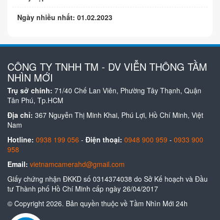
Ngày nhiều nhất: 01.02.2023
CÔNG TY TNHH TM - DV VIỄN THÔNG TẦM
NHÌN MỚI
Trụ sở chính:
71/40 Chế Lan Viên, Phường Tây Thạnh, Quận
Tân Phú, Tp.HCM
Địa chỉ:
367 Nguyễn Thị Minh Khai, Phú Lợi, Hồ Chí Minh, Việt
Nam
Hotline:
0938 199 056
-
Điện thoại:
0948 900 959
-
0933 900
958
Email:
vietnamcamerahd@gmail.com
Giấy chứng nhận ĐKKD số 0314374038 do Sở Kế hoạch và Đầu
tư Thành phố Hồ Chí Minh cấp ngày 26/04/2017
© Copyright 2026. Bản quyền thuộc về Tầm Nhìn Mới 24h