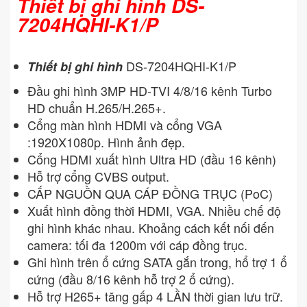
Thiết bị ghi hình DS-
7204HQHI-K1/P
DS-7204HQHI-K1/P
Thiết bị ghi hình
Đầu ghi hình 3MP HD-TVI 4/8/16 kênh Turbo
HD chuẩn H.265/H.265+.
Cổng màn hình HDMI và cổng VGA
:1920X1080p. Hình ảnh đẹp.
Cổng HDMI xuất hình Ultra HD (đầu 16 kênh)
Hỗ trợ cổng CVBS output.
CẤP NGUỒN QUA CÁP ĐỒNG TRỤC (PoC)
Xuất hình đồng thời HDMI, VGA. Nhiều chế độ
ghi hình khác nhau. Khoảng cách kết nối đến
camera: tối đa 1200m với cáp đồng trục.
Ghi hình trên ổ cứng SATA gắn trong, hổ trợ 1 ổ
cứng (đầu 8/16 kênh hỗ trợ 2 ổ cứng).
Hỗ trợ H265+ tăng gấp 4 LẦN thời gian lưu trữ.