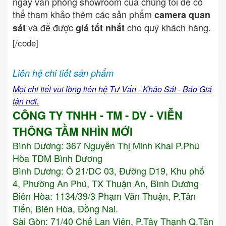
ngay văn phòng showroom của chúng tôi để có
thể tham khảo thêm các sản phẩm
camera quan
và để được
cho quý khách hàng.
sát
giá tốt nhất
[/code]
Liên hệ chi tiết sản phẩm
Mọi chi tiết vui lòng liên hệ Tư Vấn - Khảo Sát - Báo Giá
tận nơi.
CÔNG TY TNHH - TM - DV - VIỄN
THÔNG TẦM NHÌN MỚI
Bình Dương:
367 Nguyễn Thị Minh Khai P.Phú
Hòa TDM Bình Dương
Bình Dương: Ô 21/DC 03, Đường D19, Khu phố
4, Phường An Phú, TX Thuận An, Bình Dương
Biên Hòa: 1134/39/3 Phạm Văn Thuận, P.Tân
Tiến, Biên Hòa, Đồng Nai.
Sài Gòn: 71/40 Chế Lan Viên, P.Tây Thạnh Q.Tân