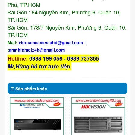
Phú, TP.HCM
Sài Gòn : 64 Nguyễn Kim, Phường 6, Quận 10,
TP.HCM
Sài Gòn: 178/7 Nguyễn Kim, Phường 6, Quận 10,
TP.HCM
Mail:
vietnamcameraahd
@gmail.com
|
t
amnhinmoi24h@gmail.com
Hotline
:
0938 199 056 - 0989.737355
Mr,Hùng hỗ trợ trực tiếp.
Sản phẩm
khác