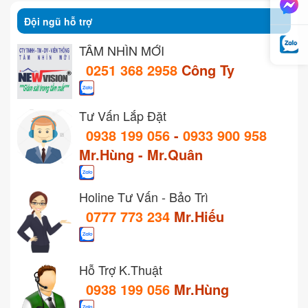
Đội ngũ hỗ trợ
TẦM NHÌN MỚI
0251 368 2958
Công Ty
Tư Vấn Lắp Đặt
0938 199 056
-
0933 900 958
Mr.Hùng - Mr.Quân
Holine Tư Vấn - Bảo Trì
0777 773 234
Mr.Hiếu
Hỗ Trợ K.Thuật
0938 199 056
Mr.Hùng