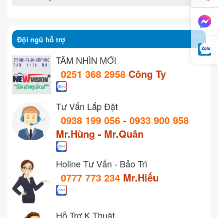
Đội ngũ hỗ trợ
TẦM NHÌN MỚI
0251 368 2958
Công Ty
Tư Vấn Lắp Đặt
0938 199 056
-
0933 900 958
Mr.Hùng - Mr.Quân
Holine Tư Vấn - Bảo Trì
0777 773 234
Mr.Hiếu
Hỗ Trợ K.Thuật