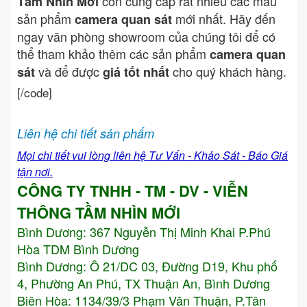
còn cung cấp rất nhiều các mẫu
Tầm Nhìn Mới
sản phẩm
mới nhất. Hãy đến
camera quan sát
ngay văn phòng showroom của chúng tôi để có
thể tham khảo thêm các sản phẩm
camera quan
và để được
cho quý khách hàng.
sát
giá tốt nhất
[/code]
Liên hệ chi tiết sản phẩm
Mọi chi tiết vui lòng liên hệ Tư Vấn - Khảo Sát - Báo Giá
tận nơi.
CÔNG TY TNHH - TM - DV - VIỄN
THÔNG TẦM NHÌN MỚI
Bình Dương:
367 Nguyễn Thị Minh Khai P.Phú
Hòa TDM Bình Dương
Bình Dương: Ô 21/DC 03, Đường D19, Khu phố
4, Phường An Phú, TX Thuận An, Bình Dương
Biên Hòa: 1134/39/3 Phạm Văn Thuận, P.Tân