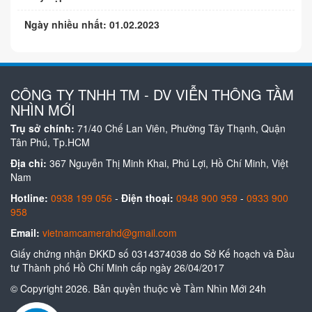
Ngày nhiều nhất: 01.02.2023
CÔNG TY TNHH TM - DV VIỄN THÔNG TẦM
NHÌN MỚI
Trụ sở chính:
71/40 Chế Lan Viên, Phường Tây Thạnh, Quận
Tân Phú, Tp.HCM
Địa chỉ:
367 Nguyễn Thị Minh Khai, Phú Lợi, Hồ Chí Minh, Việt
Nam
Hotline:
0938 199 056
-
Điện thoại:
0948 900 959
-
0933 900
958
Email:
vietnamcamerahd@gmail.com
Giấy chứng nhận ĐKKD số 0314374038 do Sở Kế hoạch và Đầu
tư Thành phố Hồ Chí Minh cấp ngày 26/04/2017
© Copyright 2026. Bản quyền thuộc về Tầm Nhìn Mới 24h