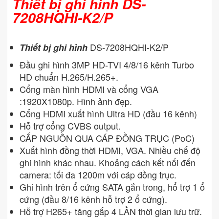
Thiết bị ghi hình DS-
7208HQHI-K2/P
DS-7208HQHI-K2/P
Thiết bị ghi hình
Đầu ghi hình 3MP HD-TVI 4/8/16 kênh Turbo
HD chuẩn H.265/H.265+.
Cổng màn hình HDMI và cổng VGA
:1920X1080p. Hình ảnh đẹp.
Cổng HDMI xuất hình Ultra HD (đầu 16 kênh)
Hỗ trợ cổng CVBS output.
CẤP NGUỒN QUA CÁP ĐỒNG TRỤC (PoC)
Xuất hình đồng thời HDMI, VGA. Nhiều chế độ
ghi hình khác nhau. Khoảng cách kết nối đến
camera: tối đa 1200m với cáp đồng trục.
Ghi hình trên ổ cứng SATA gắn trong, hổ trợ 1 ổ
cứng (đầu 8/16 kênh hỗ trợ 2 ổ cứng).
Hỗ trợ H265+ tăng gấp 4 LẦN thời gian lưu trữ.