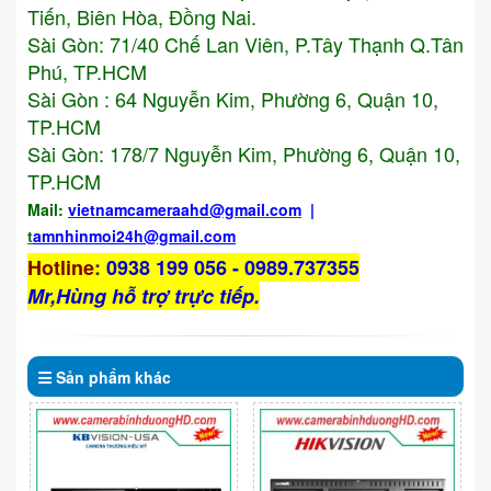
Tiến, Biên Hòa, Đồng Nai.
Sài Gòn: 71/40 Chế Lan Viên, P.Tây Thạnh Q.Tân
Phú, TP.HCM
Sài Gòn : 64 Nguyễn Kim, Phường 6, Quận 10,
TP.HCM
Sài Gòn: 178/7 Nguyễn Kim, Phường 6, Quận 10,
TP.HCM
Mail:
vietnamcameraahd
@gmail.com
|
t
amnhinmoi24h@gmail.com
Hotline
:
0938 199 056 - 0989.737355
Mr,Hùng hỗ trợ trực tiếp.
Sản phẩm
khác