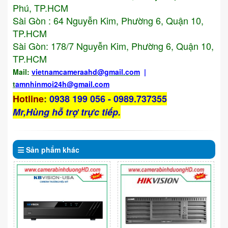
Phú, TP.HCM
Sài Gòn : 64 Nguyễn Kim, Phường 6, Quận 10,
TP.HCM
Sài Gòn: 178/7 Nguyễn Kim, Phường 6, Quận 10,
TP.HCM
Mail:
vietnamcameraahd
@gmail.com
|
t
amnhinmoi24h@gmail.com
Hotline
:
0938 199 056 - 0989.737355
Mr,Hùng hỗ trợ trực tiếp.
Sản phẩm
khác