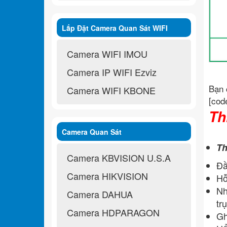
Lắp Đặt Camera Quan Sát WIFI
Không Dây
Camera WIFI IMOU
Camera IP WIFI Ezviz
Bạn 
Camera WIFI KBONE
[cod
Th
Camera Quan Sát
Th
Camera KBVISION U.S.A
Đầ
Camera HIKVISION
Hỗ
Nh
Camera DAHUA
trụ
Camera HDPARAGON
Gh