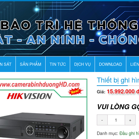
AN SÁT
SẢN PHẨM
TIN TỨC
DỊCH VỤ
DOWNLOAD
LIÊ
Thiết bị ghi 
15.992.000 
Giá:
VUI LÒNG G
Danh mục:
Đầu ghi 