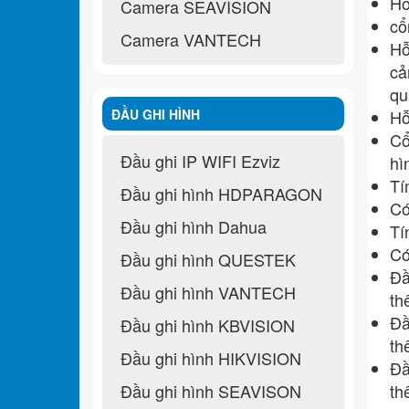
Hổ
Camera SEAVISION
cổ
Camera VANTECH
Hỗ
cả
qu
ĐẦU GHI HÌNH
Hỗ
Cổ
Đầu ghi IP WIFI Ezviz
hì
Tí
Đầu ghi hình HDPARAGON
Có
Đầu ghi hình Dahua
Tí
Có
Đầu ghi hình QUESTEK
Đầ
Đầu ghi hình VANTECH
th
Đầ
Đầu ghi hình KBVISION
th
Đầu ghi hình HIKVISION
Đầ
Đầu ghi hình SEAVISON
th