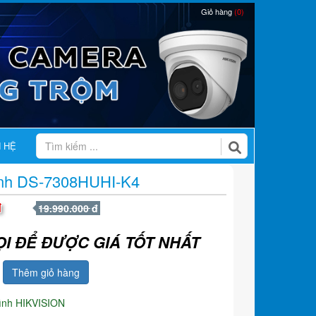
Giỏ hàng
(0)
N HỆ
hình DS-7308HUHI-K4
đ
19.990.000 đ
ỌI ĐỂ ĐƯỢC GIÁ TỐT NHẤT
Thêm giỏ hàng
hình HIKVISION