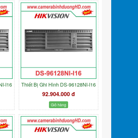
NI-I16
Thiết Bị Ghi Hình DS-96128NI-I16
92.904.000 đ
Giỏ hàng