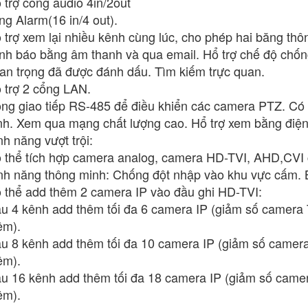
 trợ cổng audio 4in/2out
ng Alarm(16 in/4 out).
 trợ xem lại nhiều kênh cùng lúc, cho phép hai băng th
nh báo bằng âm thanh và qua email. Hổ trợ chế độ chống
an trọng đã được đánh dấu. Tìm kiếm trực quan.
 trợ 2 cổng LAN.
ng giao tiếp RS-485 để điều khiển các camera PTZ. Có 
nh. Xem qua mạng chất lượng cao. Hổ trợ xem bằng điện 
nh năng vượt trội:
 thể tích hợp camera analog, camera HD-TVI, AHD,CVI 
nh năng thông minh: Chống đột nhập vào khu vực cấm. 
 thể add thêm 2 camera IP vào đầu ghi HD-TVI:
u 4 kênh add thêm tối đa 6 camera IP (giảm số camera
êm).
u 8 kênh add thêm tối đa 10 camera IP (giảm số camer
êm).
u 16 kênh add thêm tối đa 18 camera IP (giảm số came
êm).