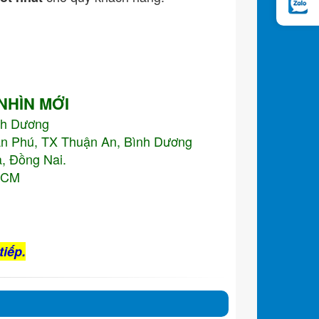
 NHÌN MỚI
nh Dương
An Phú, TX Thuận An, Bình Dương
, Đồng Nai.
.HCM
tiếp.