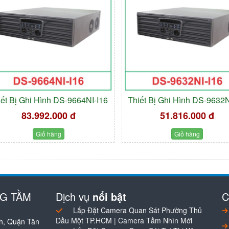
iết Bị Ghi Hình DS-9664NI-I16
Thiết Bị Ghi Hình DS-9632N
83.992.000 đ
51.816.000 đ
Giỏ hàng
Giỏ hàng
NG TẦM
Dịch vụ
nổi bật
C
Lắp Đặt Camera Quan Sát Phường Thủ
Dầu Một TP.HCM | Camera Tầm Nhìn Mới
h, Quận Tân