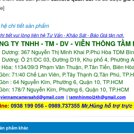
de]
 hệ chi tiết sản phẩm
hi tiết vui lòng liên hệ Tư Vấn - Khảo Sát - Báo Giá tận nơi.
NG TY TNHH - TM - DV - VIỄN THÔNG TẦM
h Dương:
367 Nguyễn Thị Minh Khai P.Phú Hòa TDM Bì
 Dương: Ô 21/DC 03, Đường D19, Khu phố 4, Phường 
 Hòa: 1134/39/3 Phạm Văn Thuận, P.Tân Tiến, Biên Hòa
Gòn: 71/40 Chế Lan Viên, P.Tây Thạnh Q.Tân Phú, TP
Gòn : 64 Nguyễn Kim, Phường 6, Quận 10,
TP.HCM
Gòn: 178/7 Nguyễn Kim, Phường 6, Quận 10,
TP.HCM
:
vietnamcameraahd
@gmail.com
|
t
amnhinmoi24h@gmail.com
ine
:
0938 199 056 - 0989.737355
Mr,Hùng hỗ trợ trực 
ản phẩm
khác