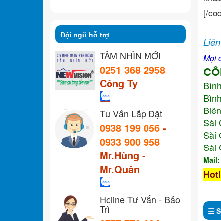
[/co
Đội ngũ hỗ trợ
Liên
TẦM NHÌN MỚI
Mọi c
0251 368 2958
CÔ
Công Ty
Bìn
Bình
Biên
Tư Vấn Lắp Đặt
Sài 
0938 199 056
-
Sài 
0933 900 958
Sài 
Mr.Hùng -
Mail
Mr.Quân
Hotl
Holine Tư Vấn - Bảo
Trì
S