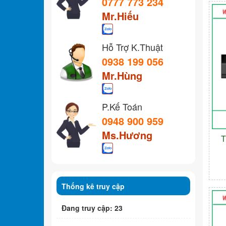
0777 773 234
Mr.Hiếu
Hỗ Trợ K.Thuật
0938 199 056
Mr.Hùng
P.Kế Toán
0948 900 959
Ms.Hương
T
Thống kê truy cập
Đang truy cập: 23