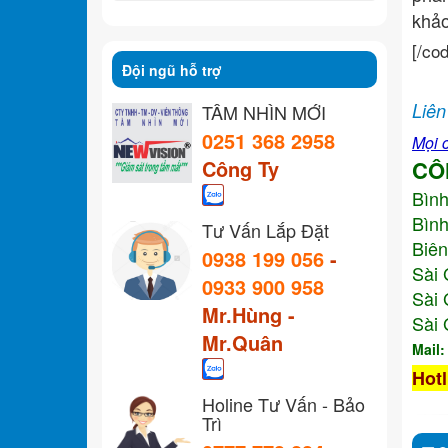
khả
[/co
Đội ngũ hỗ trợ
Liên
TẦM NHÌN MỚI
0251 368 2958
Mọi c
Công Ty
CÔ
Bìn
Bình
Tư Vấn Lắp Đặt
Biên
0938 199 056
-
Sài 
0933 900 958
Sài 
Mr.Hùng -
Sài 
Mr.Quân
Mail
Hotl
Holine Tư Vấn - Bảo
Trì