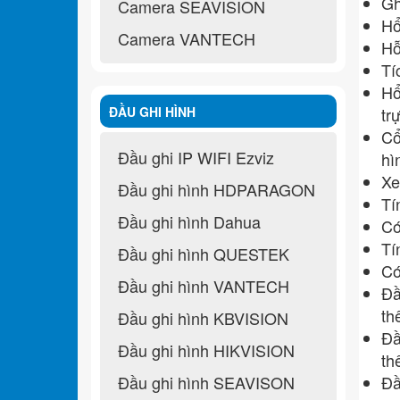
Gh
Camera SEAVISION
Hổ
Camera VANTECH
Hỗ
Tí
H
ĐẦU GHI HÌNH
tr
Cổ
Đầu ghi IP WIFI Ezviz
hì
Xe
Đầu ghi hình HDPARAGON
Tí
Đầu ghi hình Dahua
Có
Tí
Đầu ghi hình QUESTEK
Có
Đầu ghi hình VANTECH
Đầ
th
Đầu ghi hình KBVISION
Đầ
Đầu ghi hình HIKVISION
th
Đầu ghi hình SEAVISON
Đầ