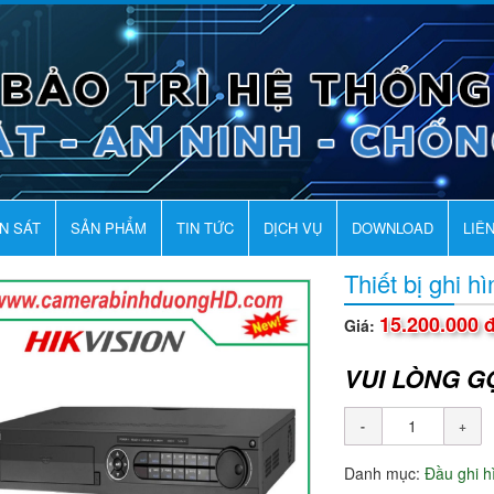
AN SÁT
SẢN PHẨM
TIN TỨC
DỊCH VỤ
DOWNLOAD
LIÊ
Thiết bị ghi 
15.200.000 
Giá:
VUI LÒNG G
Danh mục:
Đầu ghi 