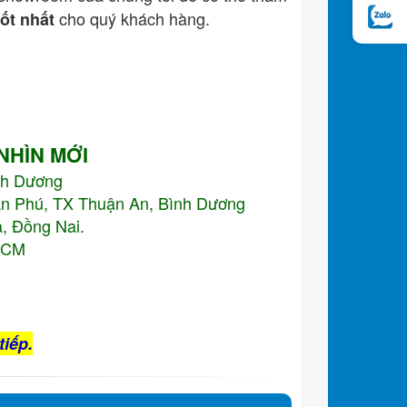
cho quý khách hàng.
tốt nhất
 NHÌN MỚI
nh Dương
An Phú, TX Thuận An, Bình Dương
, Đồng Nai.
.HCM
tiếp.