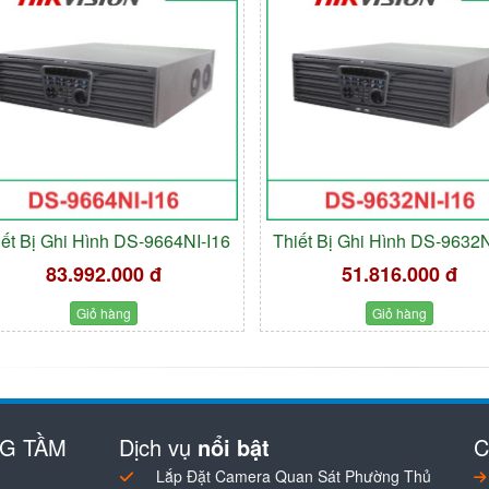
iết Bị Ghi Hình DS-9664NI-I16
Thiết Bị Ghi Hình DS-9632N
83.992.000 đ
51.816.000 đ
Giỏ hàng
Giỏ hàng
NG TẦM
Dịch vụ
nổi bật
C
Lắp Đặt Camera Quan Sát Phường Thủ