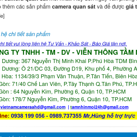
o thêm các sản phẩm
và để được
camera quan sát
giá 
de]
 hệ chi tiết sản phẩm
hi tiết vui lòng liên hệ Tư Vấn - Khảo Sát - Báo Giá tận nơi.
NG TY TNHH - TM - DV - VIỄN THÔNG TẦM
h Dương:
367 Nguyễn Thị Minh Khai P.Phú Hòa TDM Bì
 Dương: Ô 21/DC 03, Đường D19, Khu phố 4, Phường 
 Hòa: 1134/39/3 Phạm Văn Thuận, P.Tân Tiến, Biên Hòa
Gòn: 71/40 Chế Lan Viên, P.Tây Thạnh Q.Tân Phú, TP
Gòn : 64 Nguyễn Kim, Phường 6, Quận 10,
TP.HCM
Gòn: 178/7 Nguyễn Kim, Phường 6, Quận 10,
TP.HCM
:
vietnamcameraahd
@gmail.com
|
t
amnhinmoi24h@gmail.com
ine
:
0938 199 056 - 0989.737355
Mr,Hùng hỗ trợ trực 