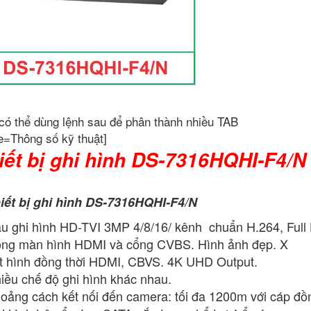
có thể dùng lệnh sau để phân thành nhiều TAB
e=Thông số kỹ thuật]
iết bị ghi hình DS-7316HQHI-F4/N
iết bị ghi hình DS-7316HQHI-F4/N
u ghi hình HD-TVI 3MP 4/8/16/ kênh chuẩn H.264, Ful
ng màn hình HDMI và cổng CVBS. Hình ảnh đẹp. X
t hình đồng thời HDMI, CBVS. 4K UHD Output.
iều chế độ ghi hình khác nhau.
oảng cách kết nối đến camera: tối đa 1200m với cáp đồn