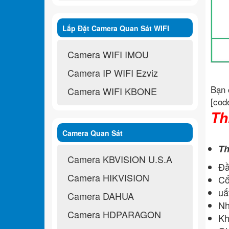
Lắp Đặt Camera Quan Sát WIFI
Không Dây
Camera WIFI IMOU
Camera IP WIFI Ezviz
Bạn 
Camera WIFI KBONE
[cod
Th
Camera Quan Sát
Th
Camera KBVISION U.S.A
Đầ
Camera HIKVISION
Cổ
uấ
Camera DAHUA
Nh
Camera HDPARAGON
Kh