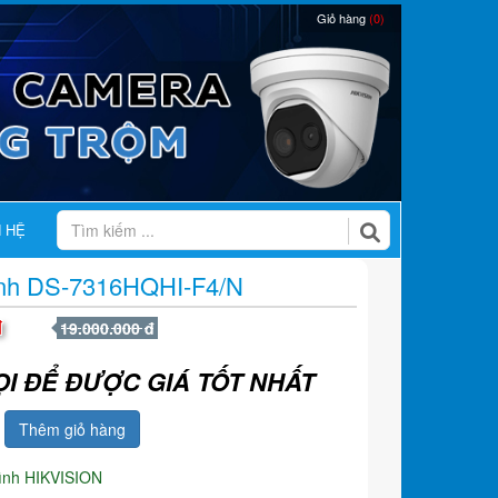
Giỏ hàng
(0)
N HỆ
hình DS-7316HQHI-F4/N
đ
19.000.000 đ
ỌI ĐỂ ĐƯỢC GIÁ TỐT NHẤT
Thêm giỏ hàng
hình HIKVISION