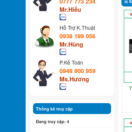
0777 773 234
S
Mr.Hiếu
Hỗ Trợ K.Thuật
0938 199 056
Mr.Hùng
P.Kế Toán
0948 900 959
Ms.Hương
T
Thống kê truy cập
Đang truy cập: 4