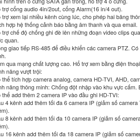
i hình trên ổ cứng SATA gắn trong, hổ trợ 4 ổ cứng.
 trợ cổng audio 4in/2out, cổng Alarm(16 in/4 out).
 trợ xem lại nhiều kênh cùng lúc, cho phép hai băng thô
ch hợp hệ thống cảnh báo bằng âm thanh và qua email.
ổ trợ chế độ chống ghi đè lên những đoạn video clips q
ực quan.
ng giao tiếp RS-485 để điều khiển các camera PTZ. Có 
nh.
m qua mạng chất lượng cao. Hổ trợ xem bằng điện thoại
nh năng vượt trội:
 thể tích hợp camera analog, camera HD-TVI, AHD, came
nh năng thông minh: Chống đột nhập vào khu vực cấm. 
 thể add thêm 2 camera IP vào đầu ghi HD-TVI:
u 4 kênh add thêm tối đa 6 camera IP (giảm số camera
êm).
u 8 kênh add thêm tối đa 10 camera IP (giảm số camer
êm).
u 16 kênh add thêm tối đa 18 camera IP (giảm số came