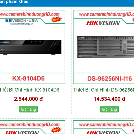
ản phẩm
khác
hiết Bị Ghi Hình KX-8104D6
Thiết Bị Ghi Hình DS-96256
2.544.000 đ
14.534.400 đ
Giỏ hàng
Giỏ hàng