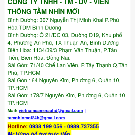
CÔNG TY TNHH - TM - DV - VIỄN
THÔNG TẦM NHÌN MỚI
Bình Dương:
367 Nguyễn Thị Minh Khai P.Phú
Hòa TDM Bình Dương
Bình Dương: Ô 21/DC 03, Đường D19, Khu phố
4, Phường An Phú, TX Thuận An, Bình Dương
Biên Hòa: 1134/39/3 Phạm Văn Thuận, P.Tân
Tiến, Biên Hòa, Đồng Nai.
Sài Gòn: 71/40 Chế Lan Viên, P.Tây Thạnh Q.Tân
Phú, TP.HCM
Sài Gòn : 64 Nguyễn Kim, Phường 6, Quận 10,
TP.HCM
Sài Gòn: 178/7 Nguyễn Kim, Phường 6, Quận 10,
TP.HCM
Mail:
vietnamcameraahd
@gmail.com
|
t
amnhinmoi24h@gmail.com
Hotline
:
0938 199 056 - 0989.737355
Mr,Hùng hỗ trợ trực tiếp.