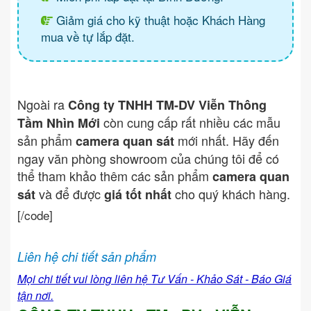
Giảm giá cho kỹ thuật hoặc Khách Hàng
mua về tự lắp đặt.
Ngoài ra
Công ty TNHH TM-DV Viễn Thông
còn cung cấp rất nhiều các mẫu
Tầm Nhìn Mới
sản phẩm
mới nhất. Hãy đến
camera quan sát
ngay văn phòng showroom của chúng tôi để có
thể tham khảo thêm các sản phẩm
camera quan
và để được
cho quý khách hàng.
sát
giá tốt nhất
[/code]
Liên hệ chi tiết sản phẩm
Mọi chi tiết vui lòng liên hệ Tư Vấn - Khảo Sát - Báo Giá
tận nơi.