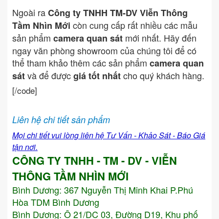
Ngoài ra
Công ty TNHH TM-DV Viễn Thông
còn cung cấp rất nhiều các mẫu
Tầm Nhìn Mới
sản phẩm
mới nhất. Hãy đến
camera quan sát
ngay văn phòng showroom của chúng tôi để có
thể tham khảo thêm các sản phẩm
camera quan
và để được
cho quý khách hàng.
sát
giá tốt nhất
[/code]
Liên hệ chi tiết sản phẩm
Mọi chi tiết vui lòng liên hệ Tư Vấn - Khảo Sát - Báo Giá
tận nơi.
CÔNG TY TNHH - TM - DV - VIỄN
THÔNG TẦM NHÌN MỚI
Bình Dương:
367 Nguyễn Thị Minh Khai P.Phú
Hòa TDM Bình Dương
Bình Dương: Ô 21/DC 03, Đường D19, Khu phố