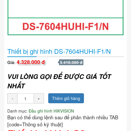
Thiết bị ghi hình DS-7604HUHI-F1/N
4.328.000 đ
Giá:
5.410.000 đ
VUI LÒNG GỌI ĐỂ ĐƯỢC GIÁ TỐT
NHẤT
Thêm giỏ hàng
Danh mục:
Đầu ghi hình HIKVISION
Bạn có thể dùng lệnh sau để phân thành nhiều TAB
[code=Thông số kỹ thuật]