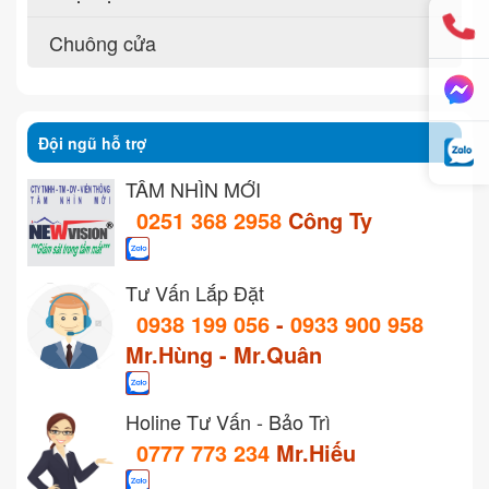
Chuông cửa
Đội ngũ hỗ trợ
TẦM NHÌN MỚI
0251 368 2958
Công Ty
Tư Vấn Lắp Đặt
0938 199 056
-
0933 900 958
Mr.Hùng - Mr.Quân
Holine Tư Vấn - Bảo Trì
0777 773 234
Mr.Hiếu