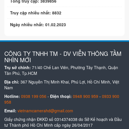
Tổng truy cập: 3839856
Truy cập nhiều nhất: 8832
Ngày nhiều nhất: 01.02.2023
CÔNG TY TNHH TM - DV VIỄN THÔNG TẦM
NHÌN MỚI
Trụ sở chính:
71/40 Chế Lan Viên, Phường Tây Thạnh, Quận
Tân Phú, Tp.HCM
Địa chỉ:
367 Nguyễn Thị Minh Khai, Phú Lợi, Hồ Chí Minh, Việt
Nam
Hotline:
0938 199 056
-
Điện thoại:
0948 900 959
-
0933 900
958
Email:
vietnamcamerahd@gmail.com
Giấy chứng nhận ĐKKD số 0314374038 do Sở Kế hoạch và Đầu
tư Thành phố Hồ Chí Minh cấp ngày 26/04/2017