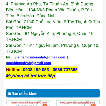
4, Phường An Phú, TX Thuận An, Bình Dương
Biên Hòa: 1134/39/3 Phạm Văn Thuận, P.Tân
Tiến, Biên Hòa, Đồng Nai.
Sài Gòn: 71/40 Chế Lan Viên, P.Tây Thạnh Q.Tân
Phú, TP.HCM
Sài Gòn : 64 Nguyễn Kim, Phường 6, Quận 10,
TP.HCM
Sài Gòn: 178/7 Nguyễn Kim, Phường 6, Quận 10,
TP.HCM
Mail:
vietnamcameraahd
@gmail.com
|
t
amnhinmoi24h@gmail.com
Hotline
:
0938 199 056 - 0989.737355
Mr,Hùng hỗ trợ trực tiếp.
Sản phẩm
khác