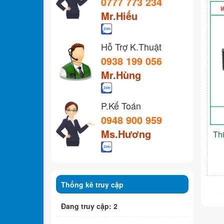
0777 773 234
Mr.Hiếu
Hỗ Trợ K.Thuật
0938 199 056
Mr.Hùng
P.Kế Toán
0948 900 959
Ms.Hương
Th
Thống kê truy cập
Đang truy cập: 2