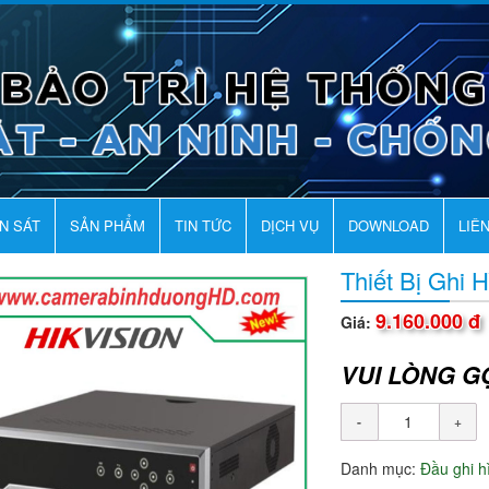
AN SÁT
SẢN PHẨM
TIN TỨC
DỊCH VỤ
DOWNLOAD
LIÊ
Thiết Bị Ghi 
9.160.000 đ
Giá:
VUI LÒNG G
Danh mục:
Đầu ghi 