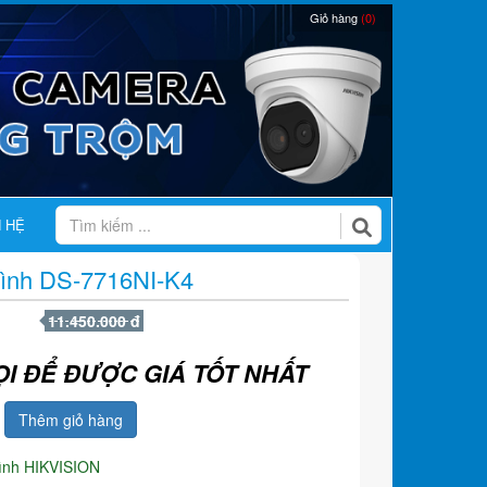
Giỏ hàng
(0)
N HỆ
Hình DS-7716NI-K4
11.450.000 đ
ỌI ĐỂ ĐƯỢC GIÁ TỐT NHẤT
Thêm giỏ hàng
hình HIKVISION