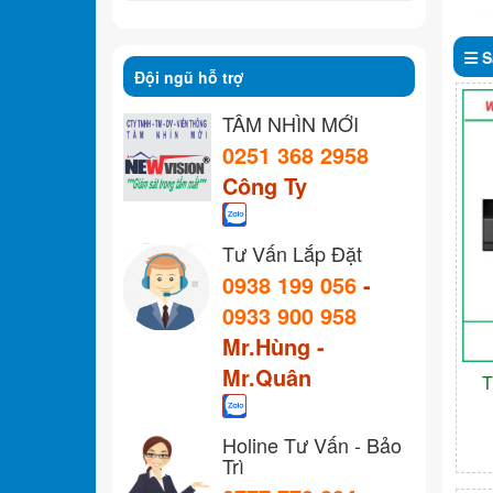
S
Đội ngũ hỗ trợ
TẦM NHÌN MỚI
0251 368 2958
Công Ty
Tư Vấn Lắp Đặt
0938 199 056
-
0933 900 958
Mr.Hùng -
Mr.Quân
T
Holine Tư Vấn - Bảo
Trì