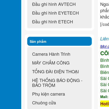
Đầu ghi hình AVTECH
Ngo
ph
Đầu ghi hình EYETECH
khả
Đầu ghi hình ETECH
[/co
Liên
Sản phẩm
Mọi c
CÔ
Camera Hành Trình
Bìn
MÁY CHẤM CÔNG
Bình
TỔNG ĐÀI ĐIỆN THOẠI
Biên
Sài 
HỆ THỐNG BÁO ĐỘNG -
Sài 
BÁO TRỘM
Sài 
Phụ kiện camera
Mail
Chuông cửa
Hotl