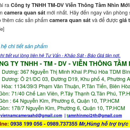
ài ra
Công ty TNHH TM-DV Viễn Thông Tầm Nhìn Mới
ẩm
mới nhất. Hãy đến ngay văn phòng 
camera quan sát
o thêm các sản phẩm
và để được
camera quan sát
giá 
de]
 hệ chi tiết sản phẩm
hi tiết vui lòng liên hệ Tư Vấn - Khảo Sát - Báo Giá tận nơi.
NG TY TNHH - TM - DV - VIỄN THÔNG TẦM
h Dương:
367 Nguyễn Thị Minh Khai P.Phú Hòa TDM Bì
 Dương: Ô 21/DC 03, Đường D19, Khu phố 4, Phường 
 Hòa: 1134/39/3 Phạm Văn Thuận, P.Tân Tiến, Biên Hòa
Gòn: 71/40 Chế Lan Viên, P.Tây Thạnh Q.Tân Phú, TP
Gòn : 64 Nguyễn Kim, Phường 6, Quận 10,
TP.HCM
Gòn: 178/7 Nguyễn Kim, Phường 6, Quận 10,
TP.HCM
:
vietnamcameraahd
@gmail.com
|
t
amnhinmoi24h@gmail.com
ine
:
0938 199 056 - 0989.737355
Mr,Hùng hỗ trợ trực 