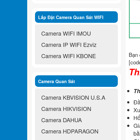
Lắp Đặt Camera Quan Sát WIFI
Không Dây
Camera WIFI IMOU
Camera IP WIFI Ezviz
Bạn 
Camera WIFI KBONE
[cod
Th
Camera Quan Sát
Th
Camera KBVISION U.S.A
Đầ
Camera HIKVISION
Xu
Hổ
Camera DAHUA
Gi
Camera HDPARAGON
bằ