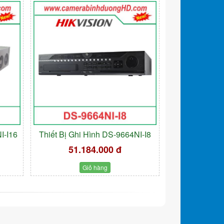
I-I16
Thiết Bị Ghi Hình DS-9664NI-I8
51.184.000 đ
Giỏ hàng