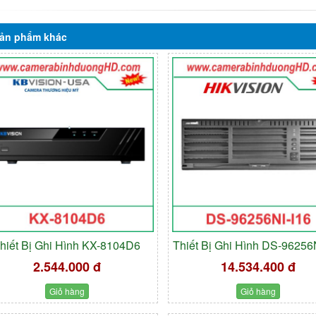
ản phẩm
khác
hiết Bị Ghi Hình KX-8104D6
Thiết Bị Ghi Hình DS-96256
2.544.000 đ
14.534.400 đ
Giỏ hàng
Giỏ hàng