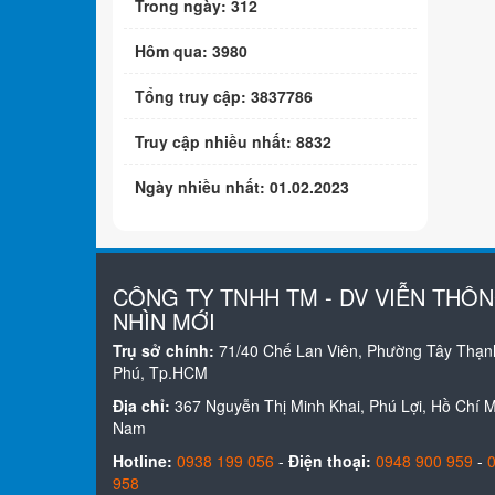
Trong ngày: 312
Hôm qua: 3980
Tổng truy cập: 3837786
Truy cập nhiều nhất: 8832
Ngày nhiều nhất: 01.02.2023
CÔNG TY TNHH TM - DV VIỄN THÔ
NHÌN MỚI
Trụ sở chính:
71/40 Chế Lan Viên, Phường Tây Thạn
Phú, Tp.HCM
Địa chỉ:
367 Nguyễn Thị Minh Khai, Phú Lợi, Hồ Chí Mi
Nam
Hotline:
0938 199 056
-
Điện thoại:
0948 900 959
-
958