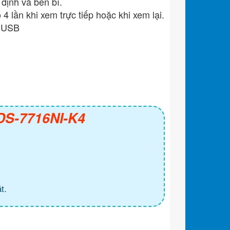
định và bền bỉ.
4 lần khi xem trực tiếp hoặc khi xem lại.
g USB
 DS-7716NI-K4
t.