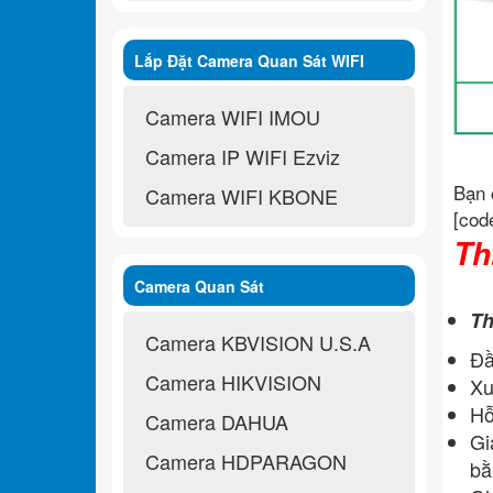
Lắp Đặt Camera Quan Sát WIFI
Không Dây
Camera WIFI IMOU
Camera IP WIFI Ezviz
Bạn 
Camera WIFI KBONE
[cod
Th
Camera Quan Sát
Th
Camera KBVISION U.S.A
Đầ
Camera HIKVISION
Xu
H
ỗ
Camera DAHUA
Gi
Camera HDPARAGON
bằ