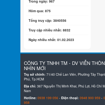
Trong ngày: 967
Hôm qua: 875
Tổng truy cập: 3840556
Truy cập nhiều nhất: 8832
Ngày nhiều nhất: 01.02.2023
CÔNG TY TNHH TM - DV VIỄN THÔ
NHÌN MỚI
Trụ sở chính:
71/40 Chế Lan Viên, Phường Tây Thạn
Phú, Tp.HCM
Địa chỉ:
367 Nguyễn Thị Minh Khai, Phú Lợi, Hồ Chí Mi
Nam
Hotline:
0938 199 056
-
Điện thoại:
0948 900 959
-
958