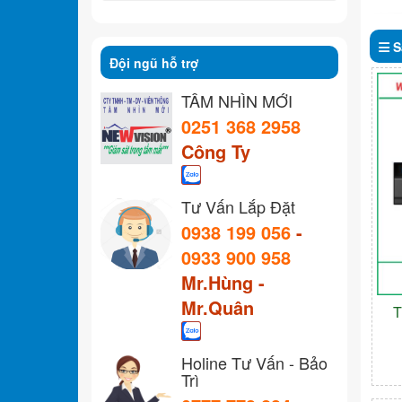
S
Đội ngũ hỗ trợ
TẦM NHÌN MỚI
0251 368 2958
Công Ty
Tư Vấn Lắp Đặt
0938 199 056
-
0933 900 958
Mr.Hùng -
Mr.Quân
T
Holine Tư Vấn - Bảo
Trì