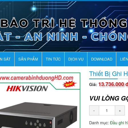
AN SÁT
SẢN PHẨM
TIN TỨC
DỊCH VỤ
DOWNLOAD
LIÊ
Thiết Bị Ghi
13.736.000 
Giá:
VUI LÒNG G
Danh mục:
Đầu ghi 