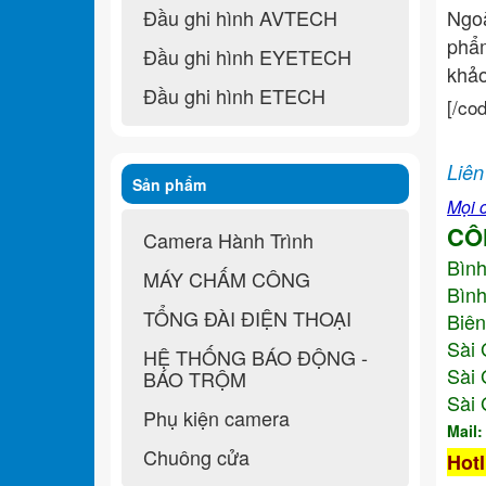
Đầu ghi hình AVTECH
Ngo
ph
Đầu ghi hình EYETECH
khả
Đầu ghi hình ETECH
[/co
Liên
Sản phẩm
Mọi c
CÔ
Camera Hành Trình
Bìn
MÁY CHẤM CÔNG
Bình
TỔNG ĐÀI ĐIỆN THOẠI
Biên
Sài 
HỆ THỐNG BÁO ĐỘNG -
Sài 
BÁO TRỘM
Sài 
Phụ kiện camera
Mail
Chuông cửa
Hotl