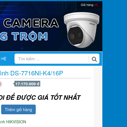
Giỏ hàng
(0)
N HỆ
 Hình DS-7716NI-K4/16P
đ
17.170.000 đ
ỌI ĐỂ ĐƯỢC GIÁ TỐT NHẤT
Thêm giỏ hàng
hình HIKVISION