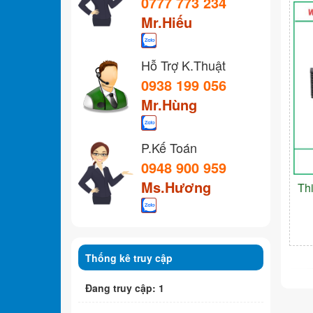
0777 773 234
Mr.Hiếu
Hỗ Trợ K.Thuật
0938 199 056
Mr.Hùng
P.Kế Toán
0948 900 959
Ms.Hương
Th
Thống kê truy cập
Đang truy cập: 1