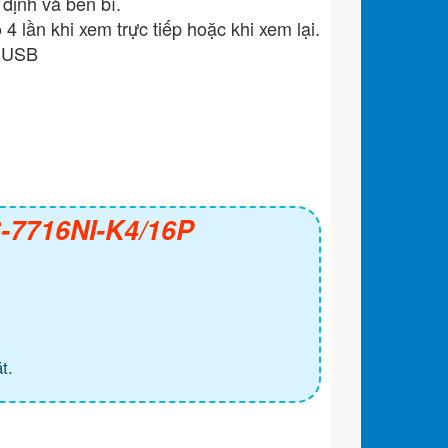
định và bền bỉ.
4 lần khi xem trực tiếp hoặc khi xem lại.
g USB
S-7716NI-K4/16P
t.