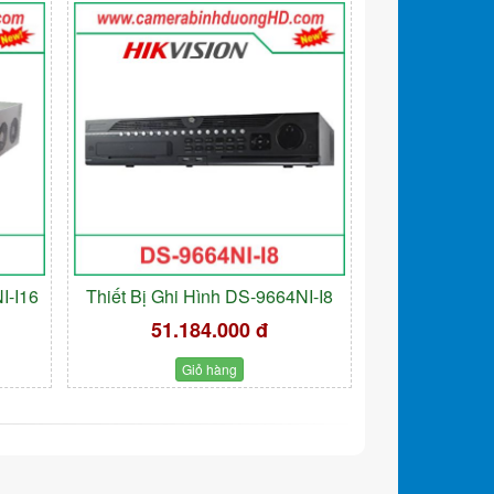
I-I16
Thiết Bị Ghi Hình DS-9664NI-I8
51.184.000 đ
Giỏ hàng