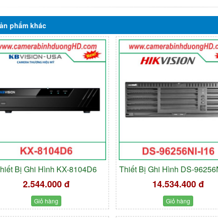
ản phẩm
khác
hiết Bị Ghi Hình KX-8104D6
Thiết Bị Ghi Hình DS-96256
2.544.000 đ
14.534.400 đ
Giỏ hàng
Giỏ hàng