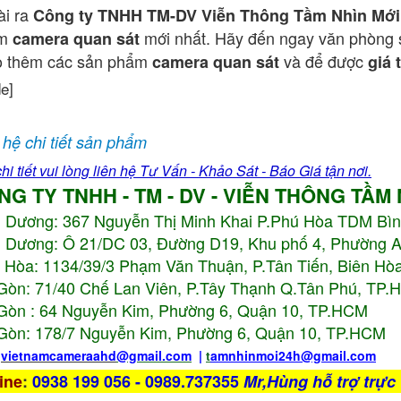
ài ra
Công ty TNHH TM-DV Viễn Thông Tầm Nhìn Mới
ẩm
mới nhất. Hãy đến ngay văn phòng 
camera quan sát
o thêm các sản phẩm
và để được
camera quan sát
giá 
de]
 hệ chi tiết sản phẩm
hi tiết vui lòng liên hệ Tư Vấn - Khảo Sát - Báo Giá tận nơi.
NG TY TNHH - TM - DV - VIỄN THÔNG TẦM
h Dương:
367 Nguyễn Thị Minh Khai P.Phú Hòa TDM Bì
 Dương: Ô 21/DC 03, Đường D19, Khu phố 4, Phường 
 Hòa: 1134/39/3 Phạm Văn Thuận, P.Tân Tiến, Biên Hòa
Gòn: 71/40 Chế Lan Viên, P.Tây Thạnh Q.Tân Phú, TP
Gòn : 64 Nguyễn Kim, Phường 6, Quận 10,
TP.HCM
Gòn: 178/7 Nguyễn Kim, Phường 6, Quận 10,
TP.HCM
:
vietnamcameraahd
@gmail.com
|
t
amnhinmoi24h@gmail.com
ine
:
0938 199 056 - 0989.737355
Mr,Hùng hỗ trợ trực 