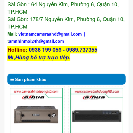
Sài Gòn : 64 Nguyễn Kim, Phường 6, Quận 10,
TP.HCM
Sài Gòn: 178/7 Nguyễn Kim, Phường 6, Quận 10,
TP.HCM
Mail:
vietnamcameraahd
@gmail.com
|
t
amnhinmoi24h@gmail.com
Hotline
:
0938 199 056 - 0989.737355
Mr,Hùng hỗ trợ trực tiếp.
Sản phẩm
khác