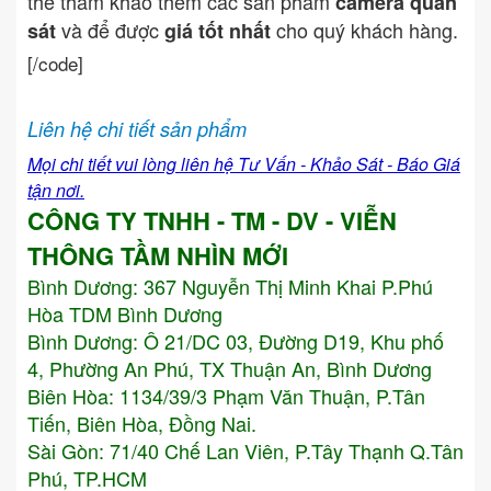
thể tham khảo thêm các sản phẩm
camera quan
và để được
cho quý khách hàng.
sát
giá tốt nhất
[/code]
Liên hệ chi tiết sản phẩm
Mọi chi tiết vui lòng liên hệ Tư Vấn - Khảo Sát - Báo Giá
tận nơi.
CÔNG TY TNHH - TM - DV - VIỄN
THÔNG TẦM NHÌN MỚI
Bình Dương:
367 Nguyễn Thị Minh Khai P.Phú
Hòa TDM Bình Dương
Bình Dương: Ô 21/DC 03, Đường D19, Khu phố
4, Phường An Phú, TX Thuận An, Bình Dương
Biên Hòa: 1134/39/3 Phạm Văn Thuận, P.Tân
Tiến, Biên Hòa, Đồng Nai.
Sài Gòn: 71/40 Chế Lan Viên, P.Tây Thạnh Q.Tân
Phú, TP.HCM