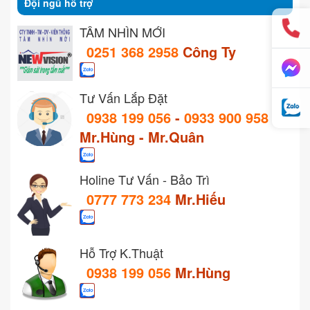
Đội ngũ hỗ trợ
TẦM NHÌN MỚI
0251 368 2958
Công Ty
Tư Vấn Lắp Đặt
0938 199 056
-
0933 900 958
Mr.Hùng - Mr.Quân
Holine Tư Vấn - Bảo Trì
0777 773 234
Mr.Hiếu
Hỗ Trợ K.Thuật
0938 199 056
Mr.Hùng