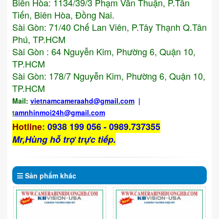
Biên Hòa: 1134/39/3 Phạm Văn Thuận, P.Tân
Tiến, Biên Hòa, Đồng Nai.
Sài Gòn: 71/40 Chế Lan Viên, P.Tây Thạnh Q.Tân
Phú, TP.HCM
Sài Gòn : 64 Nguyễn Kim, Phường 6, Quận 10,
TP.HCM
Sài Gòn: 178/7 Nguyễn Kim, Phường 6, Quận 10,
TP.HCM
Mail:
vietnamcameraahd
@gmail.com
|
t
amnhinmoi24h@gmail.com
Hotline
:
0938 199 056 - 0989.737355
Mr,Hùng hỗ trợ trực tiếp.
Sản phẩm
khác