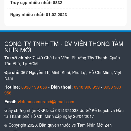
Truy cập nhiều nhất: 8832
Ngày nhiều nhất: 01.02.2023
CÔNG TY TNHH TM - DV VIỄN THÔNG TẦM
NHÌN MỚI
Trụ sở chính:
71/40 Chế Lan Viên, Phường Tây Thạnh, Quận
Tân Phú, Tp.HCM
Địa chỉ:
367 Nguyễn Thị Minh Khai, Phú Lợi, Hồ Chí Minh, Việt
Nam
Hotline:
0938 199 056
-
Điện thoại:
0948 900 959
-
0933 900
958
Email:
vietnamcamerahd@gmail.com
Giấy chứng nhận ĐKKD số 0314374038 do Sở Kế hoạch và Đầu
tư Thành phố Hồ Chí Minh cấp ngày 26/04/2017
© Copyright 2026. Bản quyền thuộc về Tầm Nhìn Mới 24h