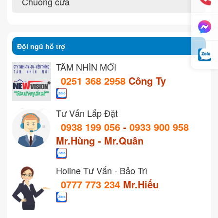
Chuông cửa
Đội ngũ hỗ trợ
TẦM NHÌN MỚI
0251 368 2958
Công Ty
Tư Vấn Lắp Đặt
0938 199 056
-
0933 900 958
Mr.Hùng - Mr.Quân
Holine Tư Vấn - Bảo Trì
0777 773 234
Mr.Hiếu