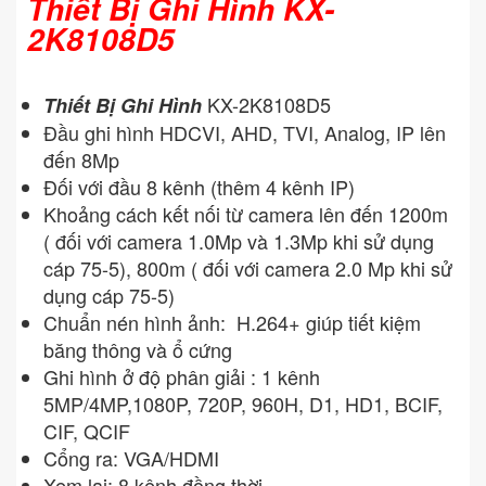
Thiết Bị Ghi Hình KX-
2K8108D5
KX-2K8108D5
Thiết Bị Ghi Hình
Đầu ghi hình HDCVI, AHD, TVI, Analog, IP lên
đến 8Mp
Đối với đầu 8 kênh (thêm 4 kênh IP)
Khoảng cách kết nối từ camera lên đến 1200m
( đối với camera 1.0Mp và 1.3Mp khi sử dụng
cáp 75-5), 800m ( đối với camera 2.0 Mp khi sử
dụng cáp 75-5)
Chuẩn nén hình ảnh: H.264+ giúp tiết kiệm
băng thông và ổ cứng
Ghi hình ở độ phân giải : 1 kênh
5MP/4MP,1080P, 720P, 960H, D1, HD1, BCIF,
CIF, QCIF
Cổng ra: VGA/HDMI
Xem lại: 8 kênh đồng thời