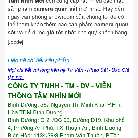
còn cung cấp rất nhiều các mẫu
Tầm Nhìn Mới
sản phẩm
mới nhất. Hãy đến
camera quan sát
ngay văn phòng showroom của chúng tôi để có
thể tham khảo thêm các sản phẩm
camera quan
và để được
cho quý khách hàng.
sát
giá tốt nhất
[/code]
Liên hệ chi tiết sản phẩm
Mọi chi tiết vui lòng liên hệ Tư Vấn - Khảo Sát - Báo Giá
tận nơi.
CÔNG TY TNHH - TM - DV - VIỄN
THÔNG TẦM NHÌN MỚI
Bình Dương:
367 Nguyễn Thị Minh Khai P.Phú
Hòa TDM Bình Dương
Bình Dương: Ô 21/DC 03, Đường D19, Khu phố
4, Phường An Phú, TX Thuận An, Bình Dương
Biên Hòa: 1134/39/3 Phạm Văn Thuận, P.Tân