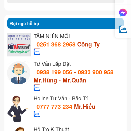
Đội ngũ hỗ trợ
TẦM NHÌN MỚI
0251 368 2958
Công Ty
Tư Vấn Lắp Đặt
0938 199 056
-
0933 900 958
Mr.Hùng - Mr.Quân
Holine Tư Vấn - Bảo Trì
0777 773 234
Mr.Hiếu
Hỗ Trợ K.Thuật