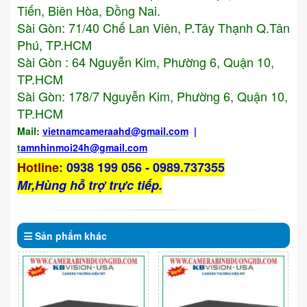
Tiến, Biên Hòa, Đồng Nai.
Sài Gòn: 71/40 Chế Lan Viên, P.Tây Thạnh Q.Tân
Phú, TP.HCM
Sài Gòn : 64 Nguyễn Kim, Phường 6, Quận 10,
TP.HCM
Sài Gòn: 178/7 Nguyễn Kim, Phường 6, Quận 10,
TP.HCM
Mail:
vietnamcameraahd
@gmail.com
|
t
amnhinmoi24h@gmail.com
Hotline
:
0938 199 056 - 0989.737355
Mr,Hùng hỗ trợ trực tiếp.
Sản phẩm
khác