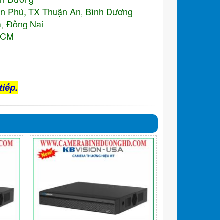
An Phú, TX Thuận An, Bình Dương
, Đồng Nai.
.HCM
tiếp.