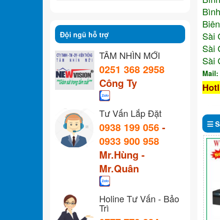
Bình
Biên
Đội ngũ hỗ trợ
Sài 
Sài 
TẦM NHÌN MỚI
Sài 
0251 368 2958
Mail
Công Ty
Hotl
Tư Vấn Lắp Đặt
S
0938 199 056
-
0933 900 958
Mr.Hùng -
Mr.Quân
Holine Tư Vấn - Bảo
Trì