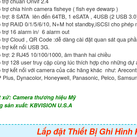
 trợ chuẩn Onvif 2.4
 trợ chia hình camera fisheye ( fish eye dewarp )
 trợ: 8 SATA lên đến 64TB, 1 eSATA , 4USB (2 USB 3.0
 trợ RAID 0/1/5/6/10, N+M hot standby,iSCSI cho phép 
 trợ 16 alarm in/ 6 alarm out
 trợ Cloud , QR Code :dễ dàng cài đặt quan sát qua phầ
 trợ kết nối USB 3G.
 trợ: 2 RJ45 10/100/1000, âm thanh hai chiều
 trợ 128 user truy cập cùng lúc thích hợp cho những dự 
 trợ kết nối với camera của các hãng khác như: Arecont
 Plus, Dynacolor, Honeywell, Panasonic, Pelco, Samsung
t xứ: Camera thương hiệu Mỹ
g sản xuất: KBVISION U.S.A
Lắp đặt Thiết Bị Ghi Hìn