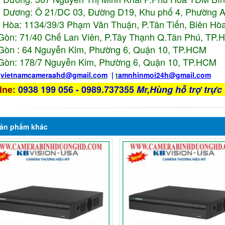
 Dương: Ô 21/DC 03, Đường D19, Khu phố 4, Phường 
 Hòa: 1134/39/3 Phạm Văn Thuận, P.Tân Tiến, Biên Hòa
Gòn: 71/40 Chế Lan Viên, P.Tây Thạnh Q.Tân Phú, TP
Gòn : 64 Nguyễn Kim, Phường 6, Quận 10,
TP.HCM
Gòn: 178/7 Nguyễn Kim, Phường 6, Quận 10,
TP.HCM
:
vietnamcameraahd
@gmail.com
|
t
amnhinmoi24h@gmail.com
ine
:
0938 199 056 - 0989.737355
Mr,Hùng hỗ trợ trực 
ản phẩm
khác