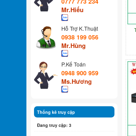
0777 773 234
Mr.Hiếu
Hỗ Trợ K.Thuật
0938 199 056
Mr.Hùng
P.Kế Toán
0948 900 959
Ms.Hương
Thống kê truy cập
Đang truy cập: 3