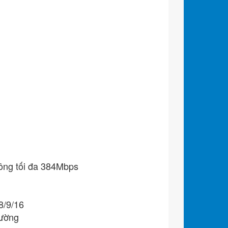
hông tối đa 384Mbps
8/9/16
hường