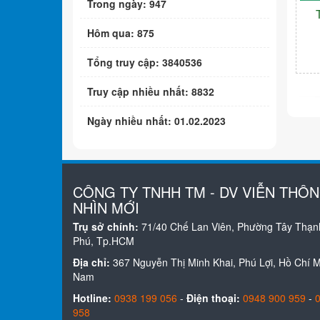
Trong ngày: 947
Hôm qua: 875
Tổng truy cập: 3840536
Truy cập nhiều nhất: 8832
Ngày nhiều nhất: 01.02.2023
CÔNG TY TNHH TM - DV VIỄN THÔ
NHÌN MỚI
Trụ sở chính:
71/40 Chế Lan Viên, Phường Tây Thạn
Phú, Tp.HCM
Địa chỉ:
367 Nguyễn Thị Minh Khai, Phú Lợi, Hồ Chí Mi
Nam
Hotline:
0938 199 056
-
Điện thoại:
0948 900 959
-
958