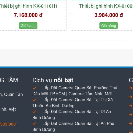
Thiết bị ghi hình KX-8116H1
Thiết bị ghi hình KX-810
7.168.000 đ
3.984.000 đ
Giỏ hàng
Giỏ hàng
NG TẦM
Dịch vụ
nổi bật
C
Lắp Đặt Camera Quan Sát Phường Thủ
Dầu Một TP.HCM | Camera Tầm Nhìn Mới
h, Quận Tân
Lắp Đặt Camera Quan Sát Tại Thị Xã
Thuận An Bình Dương
nh, Việt
Lắp Đặt Camera Quan Sát Tại Dĩ An
Bình Dương
Lắp Đặt Camera Quan Sát Tại An Phú
0933 900
Bình Dương