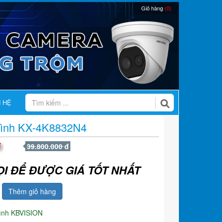
Giỏ hàng
(0)
N HỆ
 Hình KX-4K8832N4
đ
39.800.000 đ
ỌI ĐỂ ĐƯỢC GIÁ TỐT NHẤT
Thêm giỏ hàng
hình KBVISION