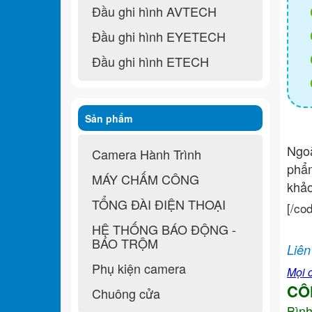
Đầu ghi hình AVTECH
Đầu ghi hình EYETECH
Đầu ghi hình ETECH
Sản phẩm
Ngo
Camera Hành Trình
ph
MÁY CHẤM CÔNG
khả
TỔNG ĐÀI ĐIỆN THOẠI
[/co
HỆ THỐNG BÁO ĐỘNG -
BÁO TRỘM
Liên
Phụ kiện camera
Mọi c
CÔ
Chuông cửa
Bìn