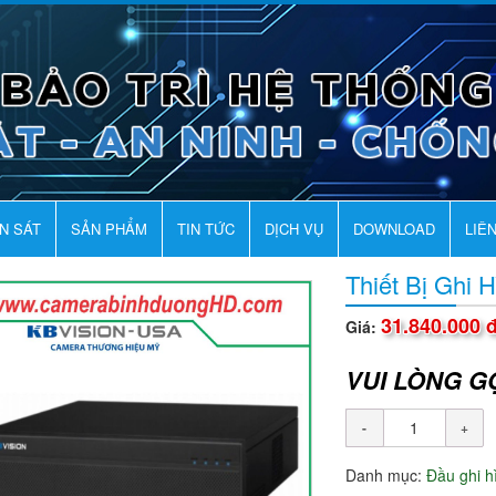
AN SÁT
SẢN PHẨM
TIN TỨC
DỊCH VỤ
DOWNLOAD
LIÊ
Thiết Bị Ghi
31.840.000 
Giá:
VUI LÒNG G
Danh mục:
Đầu ghi 