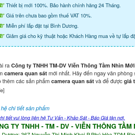
Thiết bị mới 100%. Bảo hành chính hãng 24 Tháng.
Giá trên chưa bao gồm thuế VAT 10%.
Miễn phí lắp đặt tại Bình Dương.
Giảm giá cho kỹ thuật hoặc Khách Hàng mua về tự lắp đặ
ài ra
Công ty TNHH TM-DV Viễn Thông Tầm Nhìn Mới
ẩm
mới nhất. Hãy đến ngay văn phòng 
camera quan sát
o thêm các sản phẩm
và để được
camera quan sát
giá 
de]
 hệ chi tiết sản phẩm
hi tiết vui lòng liên hệ Tư Vấn - Khảo Sát - Báo Giá tận nơi.
NG TY TNHH - TM - DV - VIỄN THÔNG TẦM
h Dương:
367 Nguyễn Thị Minh Khai P.Phú Hòa TDM Bì