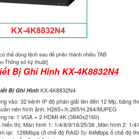
có thể dùng lệnh sau để phân thành nhiều TAB
e=Thông số kỹ thuật]
iết Bị Ghi Hình KX-4K8832N4
KX-4K8832N4
iết Bị Ghi Hình
ng vào: 32 kênh IP độ phân giải lên đến 12 Mp, băng t
uẩn nén hình ảnh: H265+/h.265/H.264/MJPEG
ng ra: 1 VGA + 2 HDMI 4K (3840x2160)
 hiển thị: Màn hình 1: 1/4/8/9/16/25/36 ,Màn hình 2: 1/4/
m lại: 128Mbps (ở chế độ RAID 5)/ 64Mbps ổ chế độ t