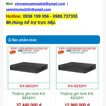
Mail:
vietnamcameraahd
@gmail.com
|
t
amnhinmoi24h@gmail.com
Hotline
:
0938 199 056 - 0989.737355
Mr,Hùng hỗ trợ trực tiếp.
Sản phẩm
khác
Thiết bị ghị hình KX-
Thiết bị ghi hình KX-
8832H1
8232H1
37.440.000 đ
12.960.000 đ