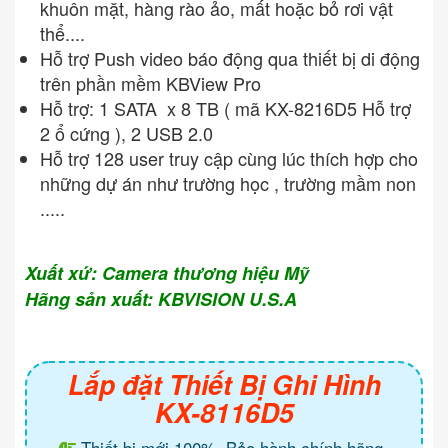
khuôn mặt, hàng rào ảo, mất hoặc bỏ rơi vật
thể....
Hỗ trợ Push video báo động qua thiết bị di động
trên phần mềm KBView Pro
Hỗ trợ: 1 SATA x 8 TB ( mã KX-8216D5 Hỗ trợ
2 ổ cứng ), 2 USB 2.0
Hỗ trợ 128 user truy cập cùng lúc thích hợp cho
những dự án như trường học , trường mầm non
.....
Xuất xứ: Camera thương hiệu Mỹ
Hãng sản xuất: KBVISION U.S.A
Lắp đặt Thiết Bị Ghi Hình
KX-8116D5
Thiết bị mới 100%. Bảo hành chính hãng