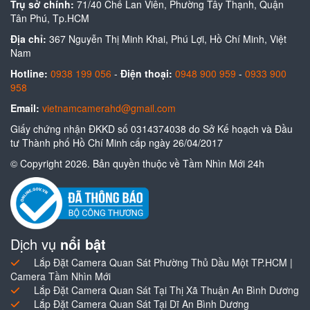
Trụ sở chính:
71/40 Chế Lan Viên, Phường Tây Thạnh, Quận
Tân Phú, Tp.HCM
Địa chỉ:
367 Nguyễn Thị Minh Khai, Phú Lợi, Hồ Chí Minh, Việt
Nam
Hotline:
0938 199 056
-
Điện thoại:
0948 900 959
-
0933 900
958
Email:
vietnamcamerahd@gmail.com
Giấy chứng nhận ĐKKD số 0314374038 do Sở Kế hoạch và Đầu
tư Thành phố Hồ Chí Minh cấp ngày 26/04/2017
© Copyright 2026. Bản quyền thuộc về Tầm Nhìn Mới 24h
Dịch vụ
nổi bật
Lắp Đặt Camera Quan Sát Phường Thủ Dầu Một TP.HCM |
Camera Tầm Nhìn Mới
Lắp Đặt Camera Quan Sát Tại Thị Xã Thuận An Bình Dương
Lắp Đặt Camera Quan Sát Tại Dĩ An Bình Dương