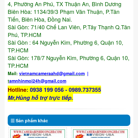
4, Phường An Phú, TX Thuận An, Bình Dương
Biên Hòa: 1134/39/3 Phạm Văn Thuận, P.Tân
Tiến, Biên Hòa, Đồng Nai.
Sài Gòn: 71/40 Chế Lan Viên, P.Tây Thạnh Q.Tân
Phú, TP.HCM
Sài Gòn : 64 Nguyễn Kim, Phường 6, Quận 10,
TP.HCM
Sài Gòn: 178/7 Nguyễn Kim, Phường 6, Quận 10,
TP.HCM
Mail:
vietnamcameraahd
@gmail.com
|
t
amnhinmoi24h@gmail.com
Hotline
:
0938 199 056 - 0989.737355
Mr,Hùng hỗ trợ trực tiếp.
Sản phẩm
khác