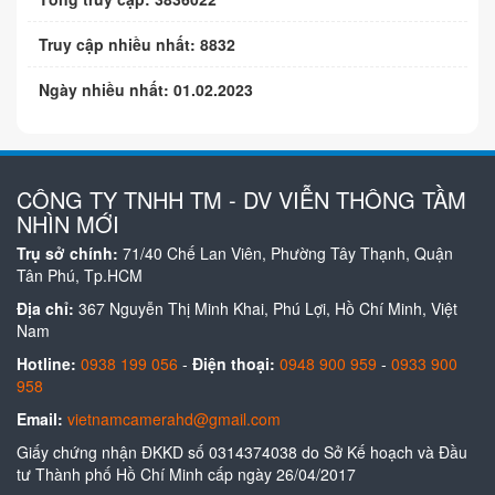
Truy cập nhiều nhất: 8832
Ngày nhiều nhất: 01.02.2023
CÔNG TY TNHH TM - DV VIỄN THÔNG TẦM
NHÌN MỚI
Trụ sở chính:
71/40 Chế Lan Viên, Phường Tây Thạnh, Quận
Tân Phú, Tp.HCM
Địa chỉ:
367 Nguyễn Thị Minh Khai, Phú Lợi, Hồ Chí Minh, Việt
Nam
Hotline:
0938 199 056
-
Điện thoại:
0948 900 959
-
0933 900
958
Email:
vietnamcamerahd@gmail.com
Giấy chứng nhận ĐKKD số 0314374038 do Sở Kế hoạch và Đầu
tư Thành phố Hồ Chí Minh cấp ngày 26/04/2017