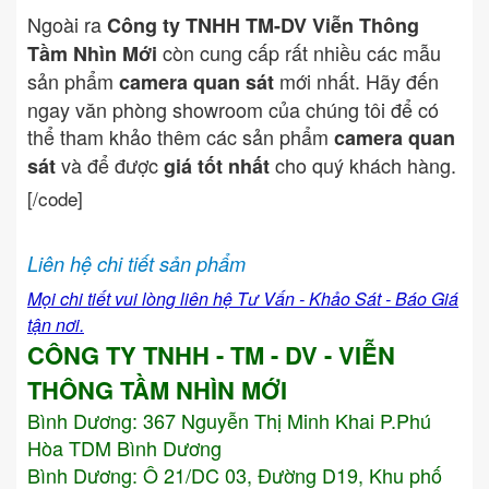
Ngoài ra
Công ty TNHH TM-DV Viễn Thông
còn cung cấp rất nhiều các mẫu
Tầm Nhìn Mới
sản phẩm
mới nhất. Hãy đến
camera quan sát
ngay văn phòng showroom của chúng tôi để có
thể tham khảo thêm các sản phẩm
camera quan
và để được
cho quý khách hàng.
sát
giá tốt nhất
[/code]
Liên hệ chi tiết sản phẩm
Mọi chi tiết vui lòng liên hệ Tư Vấn - Khảo Sát - Báo Giá
tận nơi.
CÔNG TY TNHH - TM - DV - VIỄN
THÔNG TẦM NHÌN MỚI
Bình Dương:
367 Nguyễn Thị Minh Khai P.Phú
Hòa TDM Bình Dương
Bình Dương: Ô 21/DC 03, Đường D19, Khu phố