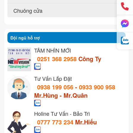
Chuông cửa
Đội ngũ hỗ trợ
TẦM NHÌN MỚI
0251 368 2958
Công Ty
Tư Vấn Lắp Đặt
0938 199 056
-
0933 900 958
Mr.Hùng - Mr.Quân
Holine Tư Vấn - Bảo Trì
0777 773 234
Mr.Hiếu