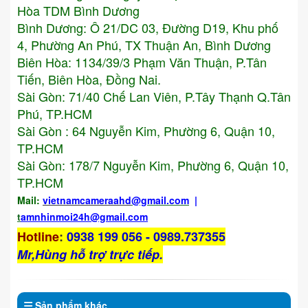
Hòa TDM Bình Dương
Bình Dương: Ô 21/DC 03, Đường D19, Khu phố
4, Phường An Phú, TX Thuận An, Bình Dương
Biên Hòa: 1134/39/3 Phạm Văn Thuận, P.Tân
Tiến, Biên Hòa, Đồng Nai.
Sài Gòn: 71/40 Chế Lan Viên, P.Tây Thạnh Q.Tân
Phú, TP.HCM
Sài Gòn : 64 Nguyễn Kim, Phường 6, Quận 10,
TP.HCM
Sài Gòn: 178/7 Nguyễn Kim, Phường 6, Quận 10,
TP.HCM
Mail:
vietnamcameraahd
@gmail.com
|
t
amnhinmoi24h@gmail.com
Hotline
:
0938 199 056 - 0989.737355
Mr,Hùng hỗ trợ trực tiếp.
Sản phẩm
khác