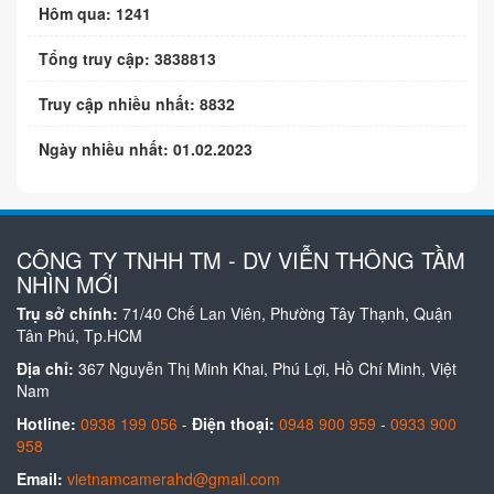
Hôm qua: 1241
Tổng truy cập: 3838813
Truy cập nhiều nhất: 8832
Ngày nhiều nhất: 01.02.2023
CÔNG TY TNHH TM - DV VIỄN THÔNG TẦM
NHÌN MỚI
Trụ sở chính:
71/40 Chế Lan Viên, Phường Tây Thạnh, Quận
Tân Phú, Tp.HCM
Địa chỉ:
367 Nguyễn Thị Minh Khai, Phú Lợi, Hồ Chí Minh, Việt
Nam
Hotline:
0938 199 056
-
Điện thoại:
0948 900 959
-
0933 900
958
Email:
vietnamcamerahd@gmail.com