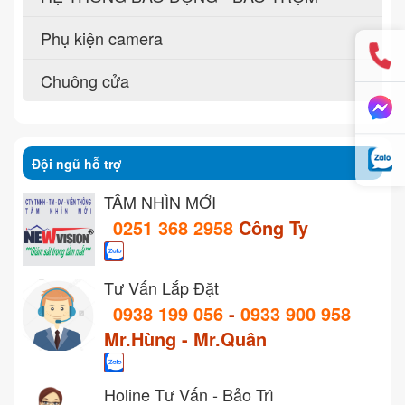
Phụ kiện camera
Chuông cửa
Đội ngũ hỗ trợ
TẦM NHÌN MỚI
0251 368 2958
Công Ty
Tư Vấn Lắp Đặt
0938 199 056
-
0933 900 958
Mr.Hùng - Mr.Quân
Holine Tư Vấn - Bảo Trì