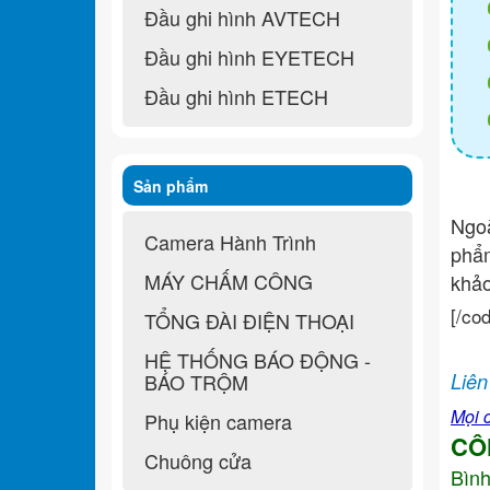
Đầu ghi hình AVTECH
Đầu ghi hình EYETECH
Đầu ghi hình ETECH
Sản phẩm
Ngo
Camera Hành Trình
ph
MÁY CHẤM CÔNG
khả
[/co
TỔNG ĐÀI ĐIỆN THOẠI
HỆ THỐNG BÁO ĐỘNG -
BÁO TRỘM
Liên
Mọi c
Phụ kiện camera
CÔ
Chuông cửa
Bìn