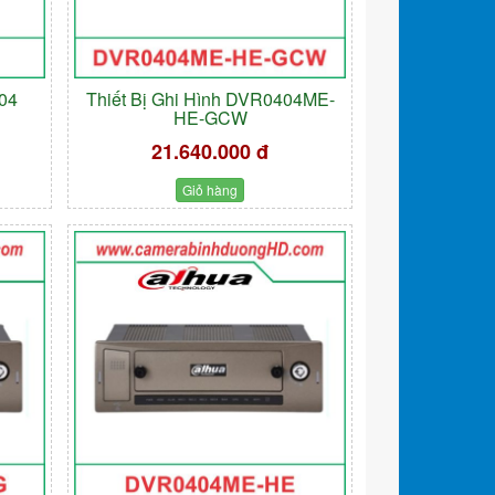
004
Thiết Bị Ghi Hình DVR0404ME-
HE-GCW
21.640.000 đ
Giỏ hàng