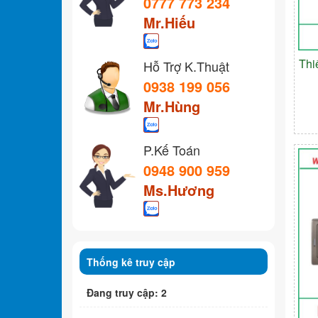
0777 773 234
Mr.Hiếu
Thi
Hỗ Trợ K.Thuật
0938 199 056
Mr.Hùng
P.Kế Toán
0948 900 959
Ms.Hương
Thống kê truy cập
Đang truy cập: 2