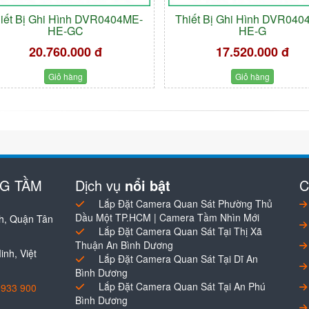
iết Bị Ghi Hình DVR0404ME-
Thiết Bị Ghi Hình DVR040
HE-GC
HE-G
20.760.000 đ
17.520.000 đ
Giỏ hàng
Giỏ hàng
NG TẦM
Dịch vụ
nổi bật
C
Lắp Đặt Camera Quan Sát Phường Thủ
Dầu Một TP.HCM | Camera Tầm Nhìn Mới
h, Quận Tân
Lắp Đặt Camera Quan Sát Tại Thị Xã
Thuận An Bình Dương
nh, Việt
Lắp Đặt Camera Quan Sát Tại Dĩ An
Bình Dương
Lắp Đặt Camera Quan Sát Tại An Phú
0933 900
Bình Dương