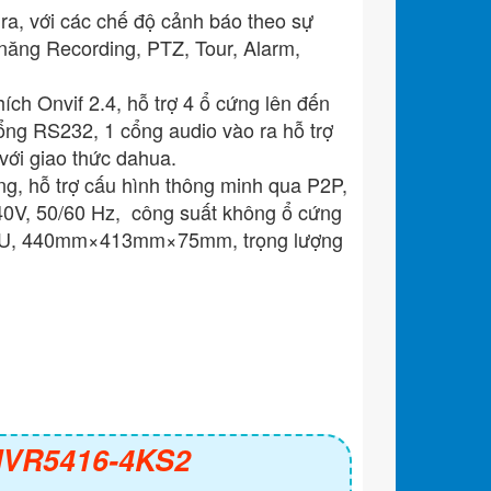
ra, với các chế độ cảnh báo theo sự
 năng Recording, PTZ, Tour, Alarm,
ích Onvif 2.4, hỗ trợ 4 ổ cứng lên đến
ổng RS232, 1 cổng audio vào ra hỗ trợ
 với giao thức dahua.
ộng, hỗ trợ cấu hình thông minh qua P2P,
240V, 50/60 Hz, công suất không ổ cứng
31.5U, 440mm×413mm×75mm, trọng lượng
 NVR5416-4KS2