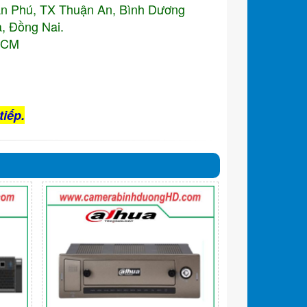
An Phú, TX Thuận An, Bình Dương
, Đồng Nai.
.HCM
tiếp.