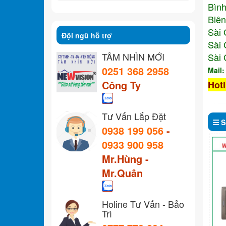
Bình
Biên
Sài 
Đội ngũ hỗ trợ
Sài 
TẦM NHÌN MỚI
Sài 
0251 368 2958
Mail
Công Ty
Hotl
Tư Vấn Lắp Đặt
S
0938 199 056
-
0933 900 958
Mr.Hùng -
Mr.Quân
Holine Tư Vấn - Bảo
Trì