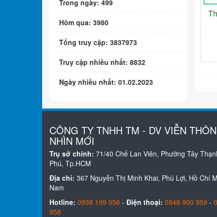
Trong ngày: 499
Th
Hôm qua: 3980
Tổng truy cập: 3837973
Truy cập nhiều nhất: 8832
Ngày nhiều nhất: 01.02.2023
CÔNG TY TNHH TM - DV VIỄN THÔ
NHÌN MỚI
Trụ sở chính:
71/40 Chế Lan Viên, Phường Tây Thạn
Phú, Tp.HCM
Địa chỉ:
367 Nguyễn Thị Minh Khai, Phú Lợi, Hồ Chí Mi
Nam
Hotline:
0938 199 056
-
Điện thoại:
0948 900 959
-
958