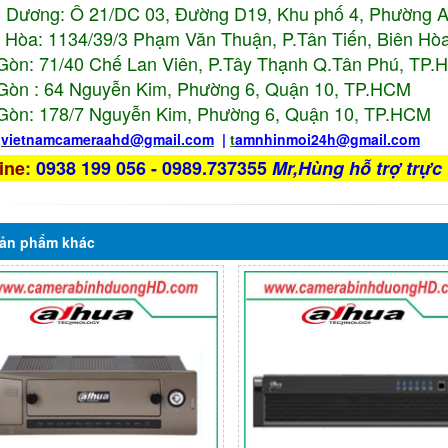
 Dương: Ô 21/DC 03, Đường D19, Khu phố 4, Phường 
 Hòa: 1134/39/3 Phạm Văn Thuận, P.Tân Tiến, Biên Hòa
Gòn: 71/40 Chế Lan Viên, P.Tây Thạnh Q.Tân Phú, TP
Gòn : 64 Nguyễn Kim, Phường 6, Quận 10,
TP.HCM
Gòn: 178/7 Nguyễn Kim, Phường 6, Quận 10,
TP.HCM
:
vietnamcameraahd
@gmail.com
|
t
amnhinmoi24h@gmail.com
ine
:
0938 199 056 - 0989.737355
Mr,Hùng hỗ trợ trực 
ản phẩm
khác