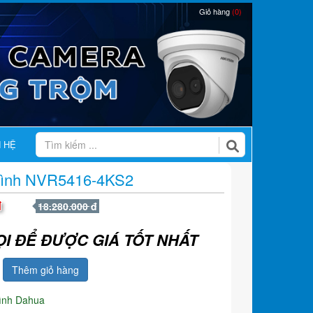
Giỏ hàng
(0)
N HỆ
 Hình NVR5416-4KS2
đ
18.280.000 đ
ỌI ĐỂ ĐƯỢC GIÁ TỐT NHẤT
Thêm giỏ hàng
hình Dahua