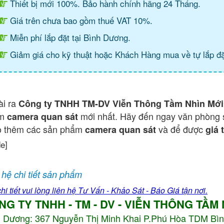
Thiết bị mới 100%. Bảo hành chính hãng 24 Tháng.
Giá trên chưa bao gồm thuế VAT 10%.
Miễn phí lắp đặt tại Bình Dương.
Giảm giá cho kỹ thuật hoặc Khách Hàng mua về tự lắp đặ
ài ra
Công ty TNHH TM-DV Viễn Thông Tầm Nhìn Mới
ẩm
mới nhất. Hãy đến ngay văn phòng 
camera quan sát
o thêm các sản phẩm
và để được
camera quan sát
giá 
de]
 hệ chi tiết sản phẩm
hi tiết vui lòng liên hệ Tư Vấn - Khảo Sát - Báo Giá tận nơi.
NG TY TNHH - TM - DV - VIỄN THÔNG TẦM
h Dương:
367 Nguyễn Thị Minh Khai P.Phú Hòa TDM Bì