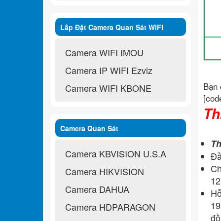
Lắp Đặt Camera Quan Sát WIFI
Không Dây
Camera WIFI IMOU
Camera IP WIFI Ezviz
Bạn 
Camera WIFI KBONE
[cod
Th
Camera Quan Sát
Th
Camera KBVISION U.S.A
Đầ
Ch
Camera HIKVISION
12
Camera DAHUA
Hỗ
19
Camera HDPARAGON
đồ