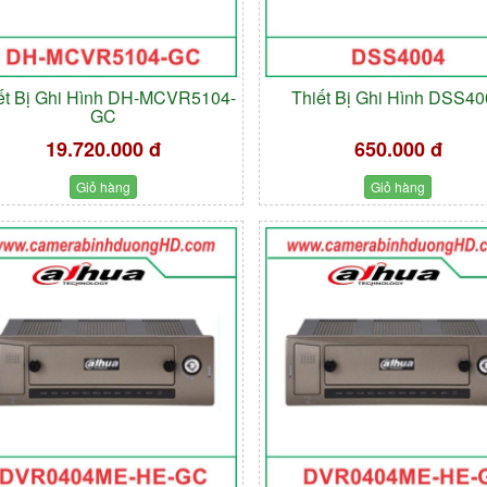
ết Bị Ghi Hình DH-MCVR5104-
Thiết Bị Ghi Hình DSS4
GC
19.720.000 đ
650.000 đ
Giỏ hàng
Giỏ hàng