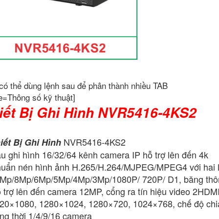
có thể dùng lệnh sau để phân thành nhiều TAB
e=Thông số kỹ thuật]
iết Bị Ghi Hình NVR5416-4KS2
NVR5416-4KS2
iết Bị Ghi Hình
u ghi hình 16/32/64 kênh camera IP hỗ trợ lên đến 4k
uẩn nén hình ảnh H.265/H.264/MJPEG/MPEG4 với hai luồn
Mp/8Mp/6Mp/5Mp/4Mp/3Mp/1080P/ 720P/ D1, băng thô
 trợ lên đến camera 12MP, cổng ra tín hiệu video 2HDM
20×1080, 1280×1024, 1280×720, 1024×768, chế độ chia h
ng thời 1/4/9/16 camera