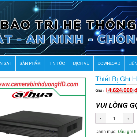
AN SÁT
SẢN PHẨM
TIN TỨC
DỊCH VỤ
DOWNLOAD
LIÊ
Thiết Bị Ghi
14.624.000 
Giá:
VUI LÒNG G
Danh mục:
Đầu ghi 