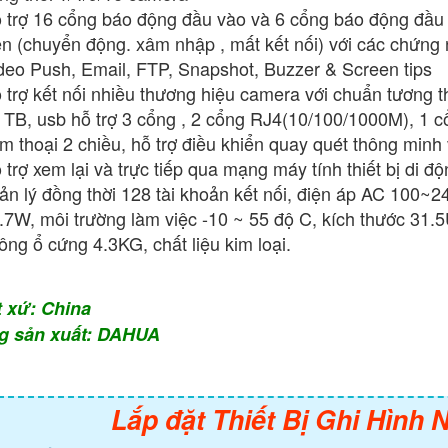
 trợ 16 cổng báo động đầu vào và 6 cổng báo động đầu 
ện (chuyển động. xâm nhập , mất kết nối) với các chứng
deo Push, Email, FTP, Snapshot, Buzzer & Screen tips
 trợ kết nối nhiều thương hiệu camera với chuẩn tương th
 TB, usb hỗ trợ 3 cổng , 2 cổng RJ4(10/100/1000M), 1 c
m thoại 2 chiều, hỗ trợ điều khiển quay quét thông minh
 trợ xem lại và trực tiếp qua mạng máy tính thiết bị di đ
ản lý đồng thời 128 tài khoản kết nối, điện áp AC 100~
.7W, môi trường làm việc -10 ~ 55 độ C, kích thước 
ông ổ cứng 4.3KG, chất liệu kim loại.
t xứ: China
g sản xuất: DAHUA
Lắp đặt Thiết Bị Ghi Hình