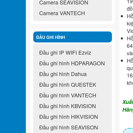
19
Camera SEAVISION
đồ
Camera VANTECH
Hỗ
ki
Vi
ĐẦU GHI HÌNH
Hỗ
64
Đầu ghi IP WIFI Ezviz
và
Hỗ
Đầu ghi hình HDPARAGON
qu
Đầu ghi hình Dahua
16
kh
Đầu ghi hình QUESTEK
Đầu ghi hình VANTECH
Xuấ
Đầu ghi hình KBVISION
Hãn
Đầu ghi hình HIKVISION
Đầu ghi hình SEAVISON