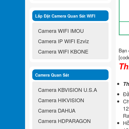
Lắp Đặt Camera Quan Sát WIFI
Không Dây
Camera WIFI IMOU
Camera IP WIFI Ezviz
Bạn 
Camera WIFI KBONE
[cod
Th
Camera Quan Sát
Th
Camera KBVISION U.S.A
Đầ
Camera HIKVISION
Ch
12
Camera DAHUA
Ra
Camera HDPARAGON
Hỗ