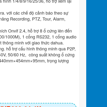
ình 1/4/8/9/16/25/36, hỗ trợ xem lại
ra. với các chế độ cảnh báo theo sự
 năng Recording, PTZ, Tour, Alarm,
ích Onvif 2.4, hỗ trợ 8 ổ cứng lên đến
100/1000M), 1 cổng RS232, 1 cổng audio
ét thông minh với giao thức dahua.
ộng. hỗ trợ cấu hình thông minh qua P2P,
240V, 50/60 Hz, công suất không ổ cứng
2U, 440mm×454mm×95mm, trọng lượng