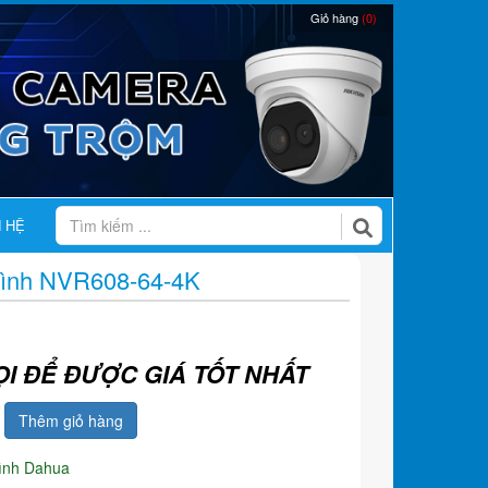
Giỏ hàng
(0)
N HỆ
 Hình NVR608-64-4K
ỌI ĐỂ ĐƯỢC GIÁ TỐT NHẤT
Thêm giỏ hàng
hình Dahua