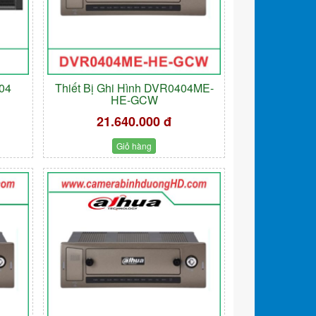
004
Thiết Bị Ghi Hình DVR0404ME-
HE-GCW
21.640.000 đ
Giỏ hàng