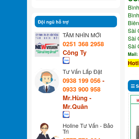
Bìn
Bình
Đội ngũ hỗ trợ
Biên
Sài 
TẦM NHÌN MỚI
Sài 
0251 368 2958
Sài 
Công Ty
Mail
Hotl
Tư Vấn Lắp Đặt
0938 199 056
-
S
0933 900 958
Mr.Hùng -
Mr.Quân
Holine Tư Vấn - Bảo
Trì