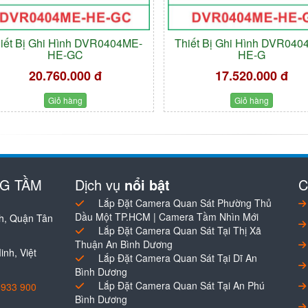
iết Bị Ghi Hình DVR0404ME-
Thiết Bị Ghi Hình DVR040
HE-GC
HE-G
20.760.000 đ
17.520.000 đ
Giỏ hàng
Giỏ hàng
NG TẦM
Dịch vụ
nổi bật
C
Lắp Đặt Camera Quan Sát Phường Thủ
Dầu Một TP.HCM | Camera Tầm Nhìn Mới
h, Quận Tân
Lắp Đặt Camera Quan Sát Tại Thị Xã
Thuận An Bình Dương
nh, Việt
Lắp Đặt Camera Quan Sát Tại Dĩ An
Bình Dương
Lắp Đặt Camera Quan Sát Tại An Phú
0933 900
Bình Dương