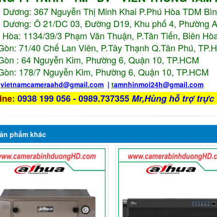
h Dương:
367 Nguyễn Thị Minh Khai P.Phú Hòa TDM Bì
 Dương: Ô 21/DC 03, Đường D19, Khu phố 4, Phường 
 Hòa: 1134/39/3 Phạm Văn Thuận, P.Tân Tiến, Biên Hòa
Gòn: 71/40 Chế Lan Viên, P.Tây Thạnh Q.Tân Phú, TP
Gòn : 64 Nguyễn Kim, Phường 6, Quận 10,
TP.HCM
Gòn: 178/7 Nguyễn Kim, Phường 6, Quận 10,
TP.HCM
:
vietnamcameraahd
@gmail.com
|
t
amnhinmoi24h@gmail.com
ine
:
0938 199 056 - 0989.737355
Mr,Hùng hỗ trợ trực 
ản phẩm
khác