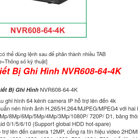
có thể dùng lệnh sau để phân thành nhiều TAB
e=Thông số kỹ thuật]
iết Bị Ghi Hình NVR608-64-4K
NVR608-64-4K
iết Bị Ghi Hình
u ghi hình 64 kênh camera IP hỗ trợ lên đến 4k
uẩn nén hình ảnh H.265/H.264/MJPEG/MPEG4 với hai luồn
Mp/8Mp/6Mp/5Mp/4Mp/3Mp/1080P/ 720P/ D1, băng thông
id 0/1/5/6/10 (Support global HDD hot-spare)
 trợ lên đến camera 12MP, cổng ra tín hiệu video 2HDM