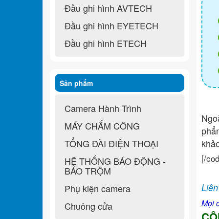
Đầu ghi hình AVTECH
Đầu ghi hình EYETECH
Đầu ghi hình ETECH
Sản phẩm
Camera Hành Trình
Ngo
MÁY CHẤM CÔNG
ph
TỔNG ĐÀI ĐIỆN THOẠI
khả
[/co
HỆ THỐNG BÁO ĐỘNG -
BÁO TRỘM
Liên
Phụ kiện camera
Mọi c
Chuông cửa
CÔ