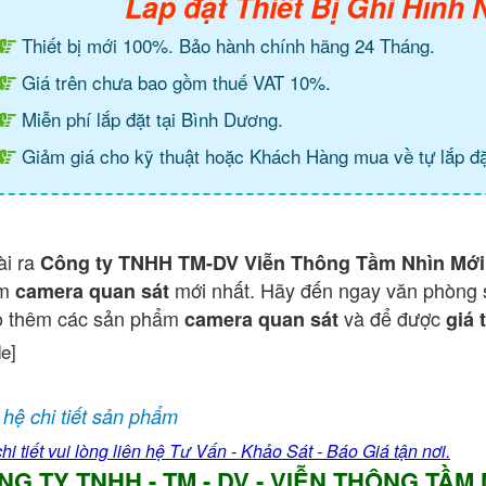
Lắp đặt Thiết Bị Ghi Hình
Thiết bị mới 100%. Bảo hành chính hãng 24 Tháng.
Giá trên chưa bao gồm thuế VAT 10%.
Miễn phí lắp đặt tại Bình Dương.
Giảm giá cho kỹ thuật hoặc Khách Hàng mua về tự lắp đặ
ài ra
Công ty TNHH TM-DV Viễn Thông Tầm Nhìn Mới
ẩm
mới nhất. Hãy đến ngay văn phòng 
camera quan sát
o thêm các sản phẩm
và để được
camera quan sát
giá 
de]
 hệ chi tiết sản phẩm
hi tiết vui lòng liên hệ Tư Vấn - Khảo Sát - Báo Giá tận nơi.
NG TY TNHH - TM - DV - VIỄN THÔNG TẦM