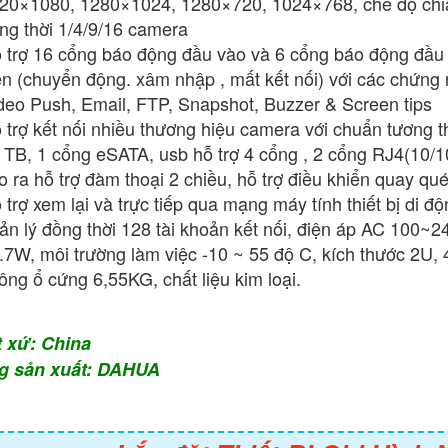
20×1080, 1280×1024, 1280×720, 1024×768, chế độ chia h
ng thời 1/4/9/16 camera
 trợ 16 cổng báo động đầu vào và 6 cổng báo động đầu 
ện (chuyển động. xâm nhập , mất kết nối) với các chứng
deo Push, Email, FTP, Snapshot, Buzzer & Screen tips
 trợ kết nối nhiều thương hiệu camera với chuẩn tương th
 TB, 1 cổng eSATA, usb hỗ trợ 4 cổng , 2 cổng RJ4(10/
o ra hỗ trợ đàm thoại 2 chiều, hỗ trợ điều khiển quay qu
 trợ xem lại và trực tiếp qua mạng máy tính thiết bị di đ
ản lý đồng thời 128 tài khoản kết nối, điện áp AC 100~
.7W, môi trường làm việc -10 ~ 55 độ C, kích thước 
ông ổ cứng 6,55KG, chất liệu kim loại.
t xứ: China
g sản xuất: DAHUA