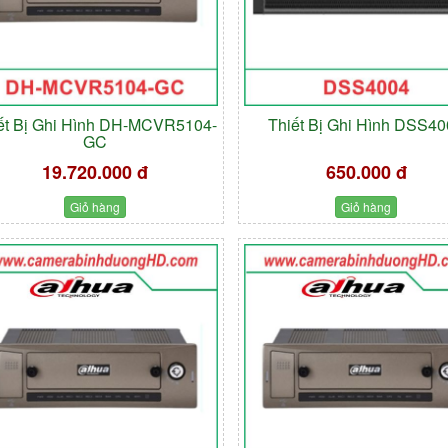
ết Bị Ghi Hình DH-MCVR5104-
Thiết Bị Ghi Hình DSS4
GC
19.720.000 đ
650.000 đ
Giỏ hàng
Giỏ hàng