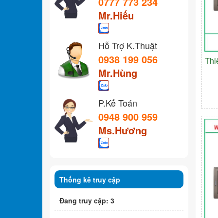
0777 773 234
Mr.Hiếu
Hỗ Trợ K.Thuật
0938 199 056
Thi
Mr.Hùng
P.Kế Toán
0948 900 959
Ms.Hương
Thống kê truy cập
Đang truy cập: 3