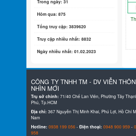
Trong ngày: 31
Hôm qua: 875
Th
Tổng truy cập: 3839620
Truy cập nhiều nhất: 8832
Ngày nhiều nhất: 01.02.2023
CÔNG TY TNHH TM - DV VIỄN THÔ
NHÌN MỚI
Trụ sở chính:
71/40 Chế Lan Viên, Phường Tây Thạn
Phú, Tp.HCM
Địa chỉ:
367 Nguyễn Thị Minh Khai, Phú Lợi, Hồ Chí Mi
Nam
Hotline:
0938 199 056
-
Điện thoại:
0948 900 959
-
958