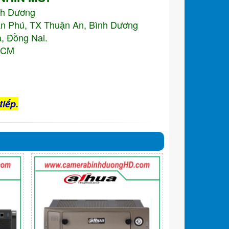
nh Dương
An Phú, TX Thuận An, Bình Dương
, Đồng Nai.
.HCM
tiếp.