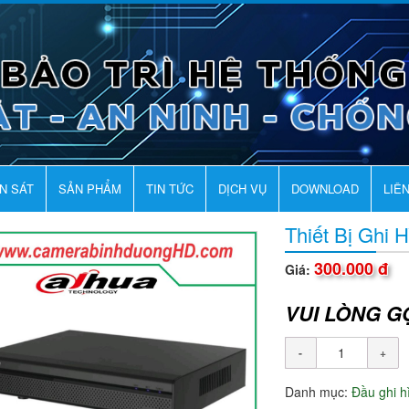
AN SÁT
SẢN PHẨM
TIN TỨC
DỊCH VỤ
DOWNLOAD
LIÊ
Thiết Bị Ghi
300.000 đ
Giá:
VUI LÒNG G
Danh mục:
Đầu ghi 