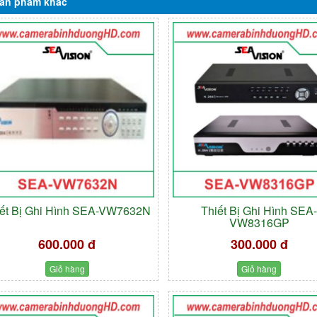
ản phẩm
khác
iết Bị Ghi Hình SEA-VW7632N
Thiết Bị Ghi Hình SEA
VW8316GP
600.000 đ
300.000 đ
Giỏ hàng
Giỏ hàng