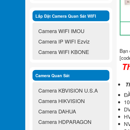
Lắp Đặt Camera Quan Sát WIFI
Không Dây
Camera WIFI IMOU
Camera IP WIFI Ezviz
Bạn 
Camera WIFI KBONE
[cod
Th
Camera Quan Sát
Th
Camera KBVISION U.S.A
ĐẦ
Camera HIKVISION
10
DV
Camera DAHUA
HV
Camera HDPARAGON
NV