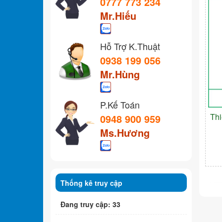
0777 773 234
Mr.Hiếu
Hỗ Trợ K.Thuật
0938 199 056
Mr.Hùng
P.Kế Toán
Th
0948 900 959
Ms.Hương
Thống kê truy cập
Đang truy cập: 33