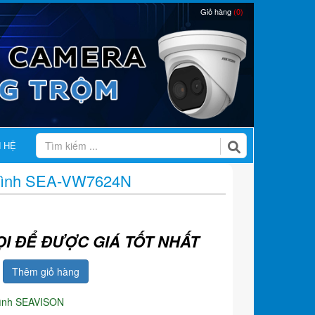
Giỏ hàng
(0)
N HỆ
 Hình SEA-VW7624N
ỌI ĐỂ ĐƯỢC GIÁ TỐT NHẤT
Thêm giỏ hàng
hình SEAVISON