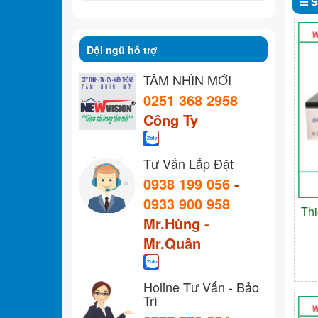
S
Đội ngũ hỗ trợ
TẦM NHÌN MỚI
0251 368 2958
Công Ty
Tư Vấn Lắp Đặt
0938 199 056
-
0933 900 958
Th
Mr.Hùng -
Mr.Quân
Holine Tư Vấn - Bảo
Trì