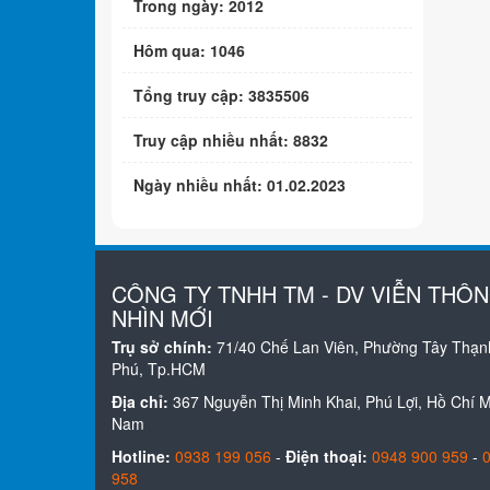
Trong ngày: 2012
Hôm qua: 1046
Tổng truy cập: 3835506
Truy cập nhiều nhất: 8832
Ngày nhiều nhất: 01.02.2023
CÔNG TY TNHH TM - DV VIỄN THÔ
NHÌN MỚI
Trụ sở chính:
71/40 Chế Lan Viên, Phường Tây Thạn
Phú, Tp.HCM
Địa chỉ:
367 Nguyễn Thị Minh Khai, Phú Lợi, Hồ Chí Mi
Nam
Hotline:
0938 199 056
-
Điện thoại:
0948 900 959
-
958