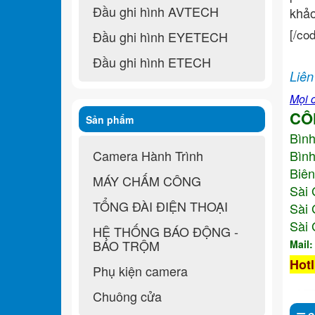
Đầu ghi hình AVTECH
khả
[/co
Đầu ghi hình EYETECH
Đầu ghi hình ETECH
Liên
Mọi c
CÔ
Sản phẩm
Bìn
Camera Hành Trình
Bình
Biên
MÁY CHẤM CÔNG
Sài 
TỔNG ĐÀI ĐIỆN THOẠI
Sài 
Sài 
HỆ THỐNG BÁO ĐỘNG -
BÁO TRỘM
Mail
Hotl
Phụ kiện camera
Chuông cửa