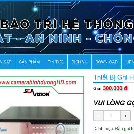
AN SÁT
SẢN PHẨM
TIN TỨC
DỊCH VỤ
DOWNLOAD
LIÊ
Thiết Bị Ghi
300.000 đ
Giá:
VUI LÒNG G
Danh mục:
Đầu ghi 