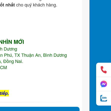
cho quý khách hàng.
tốt nhất
 NHÌN MỚI
nh Dương
An Phú, TX Thuận An, Bình Dương
, Đồng Nai.
.HCM
tiếp.