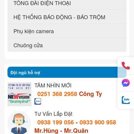
TỔNG ĐÀI ĐIỆN THOẠI
HỆ THỐNG BÁO ĐỘNG - BÁO TRỘM
Phụ kiện camera
Chuông cửa
Đội ngũ hỗ trợ
TẦM NHÌN MỚI
0251 368 2958
Công Ty
Tư Vấn Lắp Đặt
0938 199 056
-
0933 900 958
Mr.Hùng - Mr.Quân