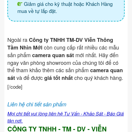
Giảm giá cho kỹ thuật hoặc Khách Hàng
mua về tự lắp đặt.
Ngoài ra
Công ty TNHH TM-DV Viễn Thông
còn cung cấp rất nhiều các mẫu
Tầm Nhìn Mới
sản phẩm
mới nhất. Hãy đến
camera quan sát
ngay văn phòng showroom của chúng tôi để có
thể tham khảo thêm các sản phẩm
camera quan
và để được
cho quý khách hàng.
sát
giá tốt nhất
[/code]
Liên hệ chi tiết sản phẩm
Mọi chi tiết vui lòng liên hệ Tư Vấn - Khảo Sát - Báo Giá
tận nơi.
CÔNG TY TNHH - TM - DV - VIỄN