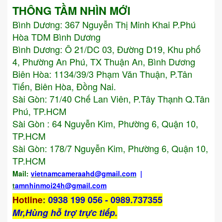
THÔNG TẦM NHÌN MỚI
Bình Dương:
367 Nguyễn Thị Minh Khai P.Phú
Hòa TDM Bình Dương
Bình Dương: Ô 21/DC 03, Đường D19, Khu phố
4, Phường An Phú, TX Thuận An, Bình Dương
Biên Hòa: 1134/39/3 Phạm Văn Thuận, P.Tân
Tiến, Biên Hòa, Đồng Nai.
Sài Gòn: 71/40 Chế Lan Viên, P.Tây Thạnh Q.Tân
Phú, TP.HCM
Sài Gòn : 64 Nguyễn Kim, Phường 6, Quận 10,
TP.HCM
Sài Gòn: 178/7 Nguyễn Kim, Phường 6, Quận 10,
TP.HCM
Mail:
vietnamcameraahd
@gmail.com
|
t
amnhinmoi24h@gmail.com
Hotline
:
0938 199 056 - 0989.737355
Mr,Hùng hỗ trợ trực tiếp.