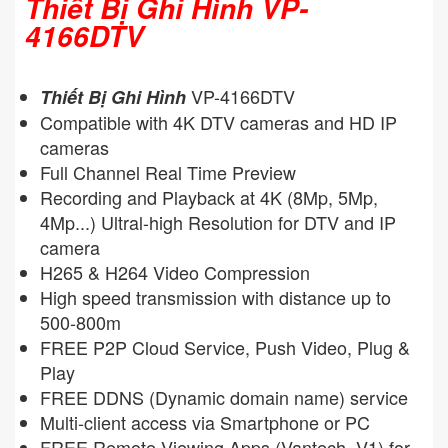
Thiết Bị Ghi Hình VP-
4166DTV
VP-4166DTV
Thiết Bị Ghi Hình
Compatible with 4K DTV cameras and HD IP
cameras
Full Channel Real Time Preview
Recording and Playback at 4K (8Mp, 5Mp,
4Mp...) Ultral-high Resolution for DTV and IP
camera
H265 & H264 Video Compression
High speed transmission with distance up to
500-800m
FREE P2P Cloud Service, Push Video, Plug &
Play
FREE DDNS (Dynamic domain name) service
Multi-client access via Smartphone or PC
FREE Remote Viewing Apps (Vantech_V1) for