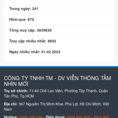
Trong ngày: 241
Hôm qua: 875
Tổng truy cập: 3839830
Truy cập nhiều nhất: 8832
Ngày nhiều nhất: 01.02.2023
CÔNG TY TNHH TM - DV VIỄN THÔNG TẦM
NHÌN MỚI
Trụ sở chính:
71/40 Chế Lan Viên, Phường Tây Thạnh, Quận
Tân Phú, Tp.HCM
Địa chỉ:
367 Nguyễn Thị Minh Khai, Phú Lợi, Hồ Chí Minh, Việt
Nam
Hotline:
0938 199 056
-
Điện thoại:
0948 900 959
-
0933 900