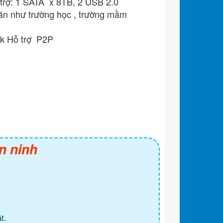
 trợ: 1 SATA x 8TB, 2 USB 2.0
 án như trường học , trường mầm
ck Hỗ trợ P2P
n ninh
t.