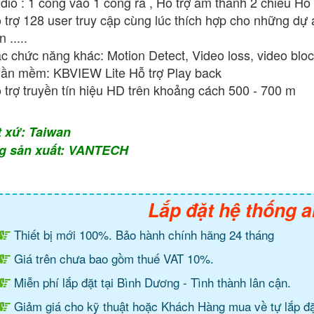
dio : 1 cổng vào 1 cổng ra , Hỗ trợ âm thanh 2 chiều Hỗ
 trợ 128 user truy cập cùng lúc thích hợp cho những dự
 .....
c chức năng khác: Motion Detect, Video loss, video blo
ần mềm: KBVIEW Lite Hỗ trợ Play back
 trợ truyền tín hiệu HD trên khoảng cách 500 - 700 m
t xứ: Taiwan
g sản xuất: VANTECH
Lắp đặt hệ thống a
Thiết bị mới 100%. Bảo hành chính hãng 24 tháng
Giá trên chưa bao gồm thuế VAT 10%.
Miễn phí lắp đặt tại Bình Dương - Tình thành lân cận.
Giảm giá cho kỹ thuật hoặc Khách Hàng mua về tự lắp đặ