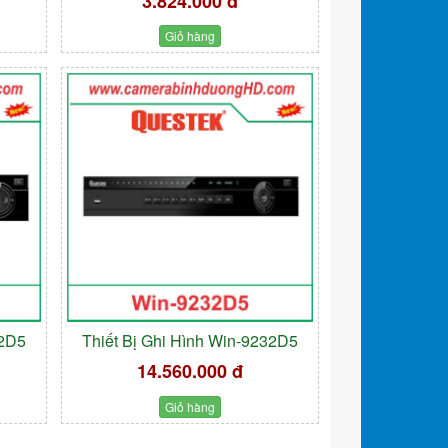
3.824.000 đ
Giỏ hàng
32D5
Thiết Bị Ghi Hình Win-9232D5
14.560.000 đ
Giỏ hàng