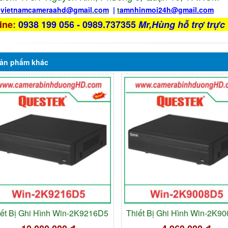
:
vietnamcameraahd
@gmail.com
|
t
amnhinmoi24h@gmail.com
ine
:
0938 199 056 - 0989.737355
Mr,Hùng hỗ trợ trực 
ản phẩm
khác
iết Bị Ghi Hình Win-2K9216D5
Thiết Bị Ghi Hình Win-2K9