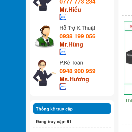
0777 773 234
Mr.Hiếu
Hỗ Trợ K.Thuật
0938 199 056
Mr.Hùng
P.Kế Toán
0948 900 959
Ms.Hương
Th
Thống kê truy cập
Đang truy cập: 51