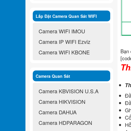
Lắp Đặt Camera Quan Sát WIFI
Không Dây
Camera WIFI IMOU
Camera IP WIFI Ezviz
Bạn 
Camera WIFI KBONE
[cod
Th
Camera Quan Sát
Th
Camera KBVISION U.S.A
Đầ
Camera HIKVISION
Đầ
Gh
Camera DAHUA
Cổ
Camera HDPARAGON
Hỗ