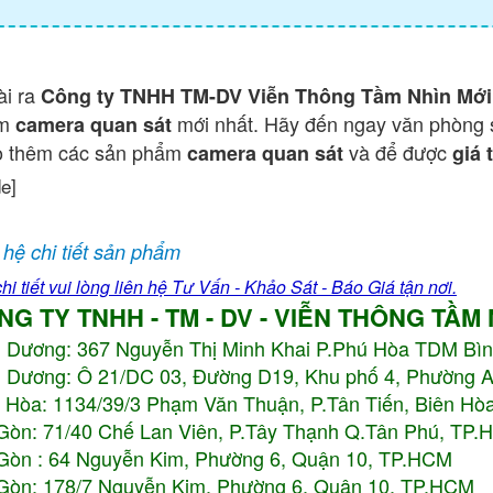
ài ra
Công ty TNHH TM-DV Viễn Thông Tầm Nhìn Mới
ẩm
mới nhất. Hãy đến ngay văn phòng 
camera quan sát
o thêm các sản phẩm
và để được
camera quan sát
giá 
de]
 hệ chi tiết sản phẩm
hi tiết vui lòng liên hệ Tư Vấn - Khảo Sát - Báo Giá tận nơi.
NG TY TNHH - TM - DV - VIỄN THÔNG TẦM
h Dương:
367 Nguyễn Thị Minh Khai P.Phú Hòa TDM Bì
 Dương: Ô 21/DC 03, Đường D19, Khu phố 4, Phường 
 Hòa: 1134/39/3 Phạm Văn Thuận, P.Tân Tiến, Biên Hòa
Gòn: 71/40 Chế Lan Viên, P.Tây Thạnh Q.Tân Phú, TP
Gòn : 64 Nguyễn Kim, Phường 6, Quận 10,
TP.HCM
Gòn: 178/7 Nguyễn Kim, Phường 6, Quận 10,
TP.HCM