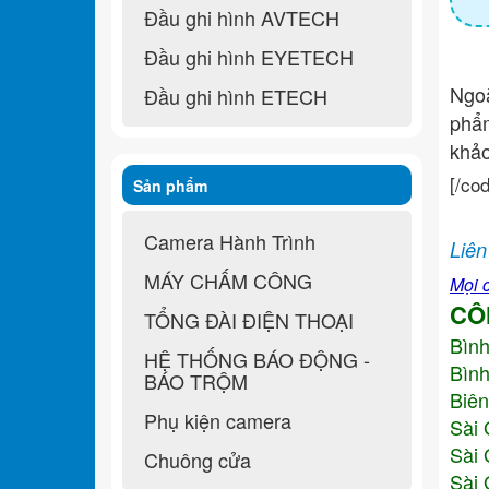
Đầu ghi hình AVTECH
Đầu ghi hình EYETECH
Ngo
Đầu ghi hình ETECH
ph
khả
[/co
Sản phẩm
Camera Hành Trình
Liên
MÁY CHẤM CÔNG
Mọi c
CÔ
TỔNG ĐÀI ĐIỆN THOẠI
Bìn
HỆ THỐNG BÁO ĐỘNG -
Bình
BÁO TRỘM
Biên
Phụ kiện camera
Sài 
Sài 
Chuông cửa
Sài 