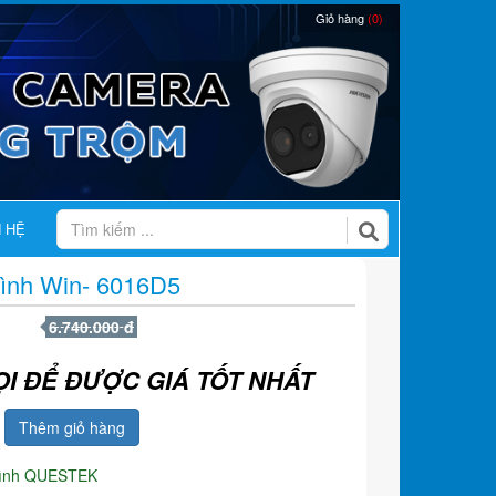
Giỏ hàng
(0)
N HỆ
Hình Win- 6016D5
6.740.000 đ
ỌI ĐỂ ĐƯỢC GIÁ TỐT NHẤT
Thêm giỏ hàng
hình QUESTEK