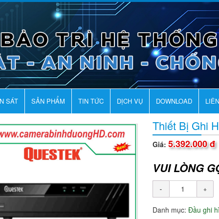
AN SÁT
SẢN PHẨM
TIN TỨC
DỊCH VỤ
DOWNLOAD
LIÊ
Thiết Bị Ghi 
5.392.000 đ
Giá:
VUI LÒNG G
Danh mục:
Đầu ghi 