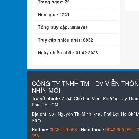
Trong ngày: 76
Hôm qua: 1241
Tổng truy cập: 3838791
Truy cập nhiều nhất: 8832
Ngày nhiều nhất: 01.02.2023
CÔNG TY TNHH TM - DV VIỄN THÔ
NHÌN MỚI
Trụ sở chính:
71/40 Chế Lan Viên, Phường Tây Thạn
Phú, Tp.HCM
Địa chỉ:
367 Nguyễn Thị Minh Khai, Phú Lợi, Hồ Chí Mi
Nam
Hotline:
0938 199 056
-
Điện thoại:
0948 900 959
-
958