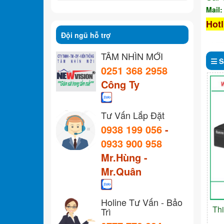
Mail
Hotl
Đội ngũ hỗ trợ
TẦM NHÌN MỚI
S
0251 368 2958
Công Ty
Tư Vấn Lắp Đặt
0938 199 056
-
0933 900 958
Mr.Hùng -
Mr.Quân
Holine Tư Vấn - Bảo
Th
Trì