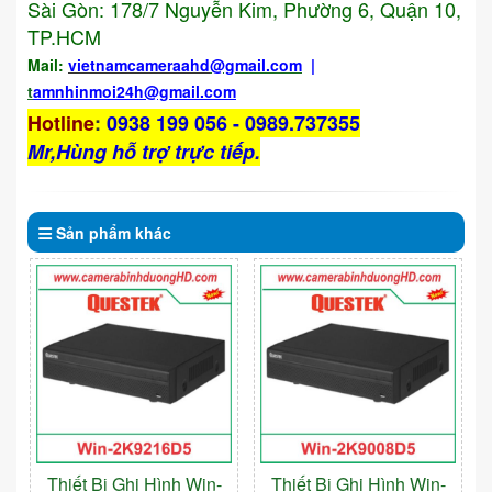
Sài Gòn: 178/7 Nguyễn Kim, Phường 6, Quận 10,
TP.HCM
Mail:
vietnamcameraahd
@gmail.com
|
t
amnhinmoi24h@gmail.com
Hotline
:
0938 199 056 - 0989.737355
Mr,Hùng hỗ trợ trực tiếp.
Sản phẩm
khác
Thiết Bị Ghi Hình Win-
Thiết Bị Ghi Hình Win-