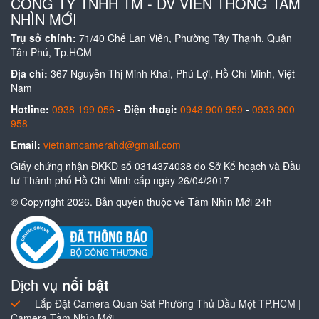
CÔNG TY TNHH TM - DV VIỄN THÔNG TẦM
NHÌN MỚI
Trụ sở chính:
71/40 Chế Lan Viên, Phường Tây Thạnh, Quận
Tân Phú, Tp.HCM
Địa chỉ:
367 Nguyễn Thị Minh Khai, Phú Lợi, Hồ Chí Minh, Việt
Nam
Hotline:
0938 199 056
-
Điện thoại:
0948 900 959
-
0933 900
958
Email:
vietnamcamerahd@gmail.com
Giấy chứng nhận ĐKKD số 0314374038 do Sở Kế hoạch và Đầu
tư Thành phố Hồ Chí Minh cấp ngày 26/04/2017
© Copyright 2026. Bản quyền thuộc về Tầm Nhìn Mới 24h
Dịch vụ
nổi bật
Lắp Đặt Camera Quan Sát Phường Thủ Dầu Một TP.HCM |
Camera Tầm Nhìn Mới