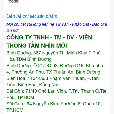
[/code]
Liên hệ chi tiết sản phẩm
Mọi chi tiết vui lòng liên hệ Tư Vấn - Khảo Sát - Báo Giá
tận nơi.
CÔNG TY TNHH - TM - DV - VIỄN
THÔNG TẦM NHÌN MỚI
Bình Dương:
367 Nguyễn Thị Minh Khai P.Phú
Hòa TDM Bình Dương
Bình Dương: Ô 21/DC 03, Đường D19, Khu phố
4, Phường An Phú, TX Thuận An, Bình Dương
Biên Hòa: 1134/39/3 Phạm Văn Thuận, P.Tân
Tiến, Biên Hòa, Đồng Nai.
Sài Gòn: 71/40 Chế Lan Viên, P.Tây Thạnh Q.Tân
Phú, TP.HCM
Sài Gòn : 64 Nguyễn Kim, Phường 6, Quận 10,
TP.HCM