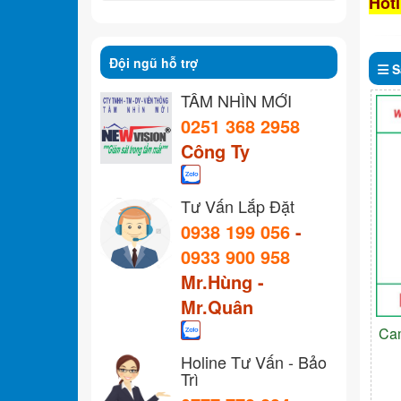
Hotl
Đội ngũ hỗ trợ
S
TẦM NHÌN MỚI
0251 368 2958
Công Ty
Tư Vấn Lắp Đặt
0938 199 056
-
0933 900 958
Mr.Hùng -
Mr.Quân
Ca
Holine Tư Vấn - Bảo
Trì