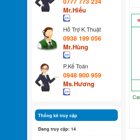
0777 773 234
Mr.Hiếu
Hỗ Trợ K.Thuật
0938 199 056
Mr.Hùng
P.Kế Toán
0948 900 959
Ms.Hương
Ca
Thống kê truy cập
Đang truy cập: 14