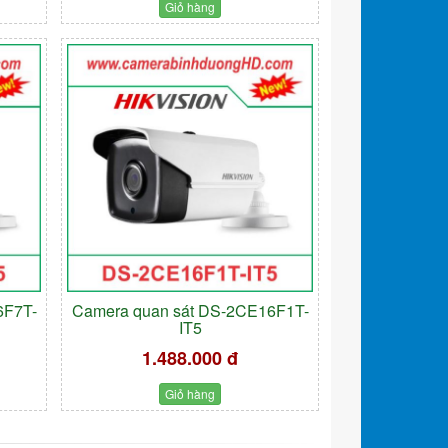
Giỏ hàng
6F7T-
Camera quan sát DS-2CE16F1T-
IT5
1.488.000 đ
Giỏ hàng