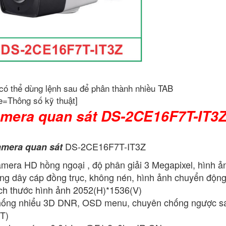
có thể dùng lệnh sau để phân thành nhiều TAB
e=Thông số kỹ thuật]
mera quan sát DS-2CE16F7T-IT3
DS-2CE16F7T-IT3Z
mera quan sát
mera HD hồng ngoại , độ phân giải 3 Megapixel, hình ả
ng dây cáp đồng trục, không nén, hình ảnh chuyển động 
ch thước hình ảnh 2052(H)*1536(V)
ống nhiểu 3D DNR, OSD menu, chuyên chống ngược sán
7T)