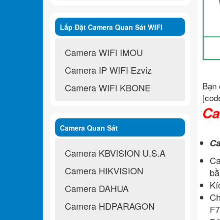
Lắp Đặt Camera Quan Sát WIFI
Không Dây
Camera WIFI IMOU
Camera IP WIFI Ezviz
Bạn 
Camera WIFI KBONE
[cod
Ca
Camera Quan Sát
Ca
Camera KBVISION U.S.A
Ca
Camera HIKVISION
bằ
Kí
Camera DAHUA
Ch
Camera HDPARAGON
F