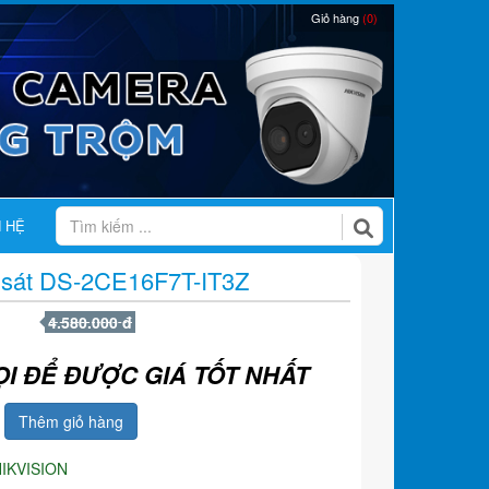
Giỏ hàng
(0)
N HỆ
 sát DS-2CE16F7T-IT3Z
4.580.000 đ
ỌI ĐỂ ĐƯỢC GIÁ TỐT NHẤT
Thêm giỏ hàng
IKVISION