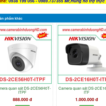
ine
:
0938 199 056 - 0989.737355
Mr,Hùng hỗ trợ trực 
ản phẩm
khác
mera quan sát DS-2CE56H0T-
Camera quan sát DS-2CE1
ITPF
ITF
888.000 đ
1.000.000 đ