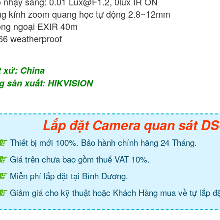
 nhạy sáng: 0.01
Lux@F1.2
, 0lux IR ON
g kính zoom quang học tự động 2.8~12mm
ng ngoại EXIR 40m
66 weatherproof
t xứ: China
g sản xuất: HIKVISION
Lắp đặt Camera quan sát D
Thiết bị mới 100%. Bảo hành chính hãng 24 Tháng.
Giá trên chưa bao gồm thuế VAT 10%.
Miễn phí lắp đặt tại Bình Dương.
Giảm giá cho kỹ thuật hoặc Khách Hàng mua về tự lắp đặ