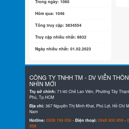
Trong ngày: 1060
Hôm qua: 1046
Tổng truy cập: 3834554
Truy cập nhiều nhất: 8832
Ngày nhiều nhất: 01.02.2023
CÔNG TY TNHH TM - DV VIỄN THÔ
NHÌN MỚI
Trụ sở chính:
71/40 Chế Lan Viên, Phường Tây Thạn
Phú, Tp.HCM
Địa chỉ:
367 Nguyễn Thị Minh Khai, Phú Lợi, Hồ Chí Mi
Nam
Hotline:
0938 199 056
-
Điện thoại:
0948 900 959
-
958