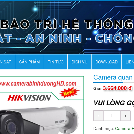
AN SÁT
SẢN PHẨM
TIN TỨC
DỊCH VỤ
DOWNLOAD
LIÊ
Camera quan
3.664.000 đ
Giá:
VUI LÒNG G
Danh mục:
Camera H