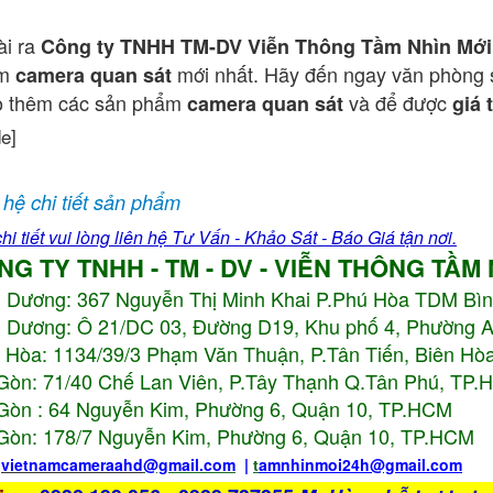
ài ra
Công ty TNHH TM-DV Viễn Thông Tầm Nhìn Mới
ẩm
mới nhất. Hãy đến ngay văn phòng 
camera quan sát
o thêm các sản phẩm
và để được
camera quan sát
giá 
de]
 hệ chi tiết sản phẩm
hi tiết vui lòng liên hệ Tư Vấn - Khảo Sát - Báo Giá tận nơi.
NG TY TNHH - TM - DV - VIỄN THÔNG TẦM
h Dương:
367 Nguyễn Thị Minh Khai P.Phú Hòa TDM Bì
 Dương: Ô 21/DC 03, Đường D19, Khu phố 4, Phường 
 Hòa: 1134/39/3 Phạm Văn Thuận, P.Tân Tiến, Biên Hòa
Gòn: 71/40 Chế Lan Viên, P.Tây Thạnh Q.Tân Phú, TP
Gòn : 64 Nguyễn Kim, Phường 6, Quận 10,
TP.HCM
Gòn: 178/7 Nguyễn Kim, Phường 6, Quận 10,
TP.HCM
:
vietnamcameraahd
@gmail.com
|
t
amnhinmoi24h@gmail.com