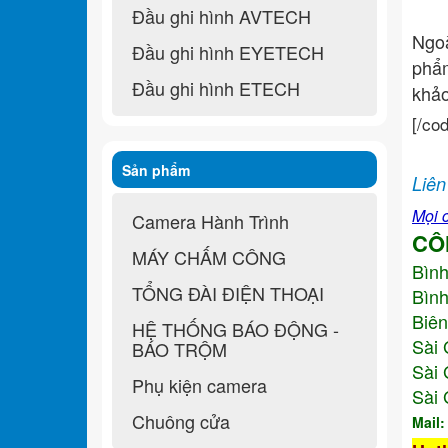
Đầu ghi hình AVTECH
Ngo
Đầu ghi hình EYETECH
ph
Đầu ghi hình ETECH
khả
[/co
Sản phẩm
Liên
Mọi c
Camera Hành Trình
CÔ
MÁY CHẤM CÔNG
Bìn
TỔNG ĐÀI ĐIỆN THOẠI
Bình
Biên
HỆ THỐNG BÁO ĐỘNG -
Sài 
BÁO TRỘM
Sài 
Phụ kiện camera
Sài 
Chuông cửa
Mail