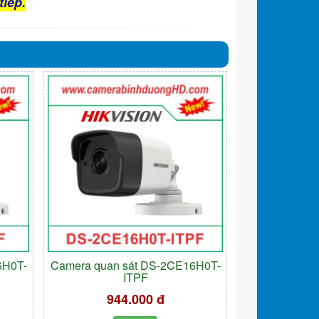
tiếp.
6H0T-
Camera quan sát DS-2CE16H0T-
ITPF
944.000 đ