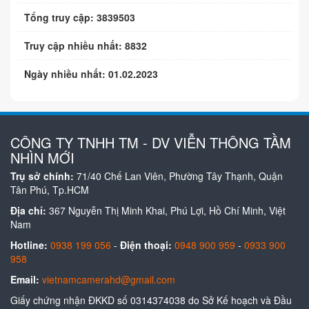
Tổng truy cập: 3839503
Truy cập nhiều nhất: 8832
Ngày nhiều nhất: 01.02.2023
CÔNG TY TNHH TM - DV VIỄN THÔNG TẦM
NHÌN MỚI
Trụ sở chính:
71/40 Chế Lan Viên, Phường Tây Thạnh, Quận
Tân Phú, Tp.HCM
Địa chỉ:
367 Nguyễn Thị Minh Khai, Phú Lợi, Hồ Chí Minh, Việt
Nam
Hotline:
0938 199 056
-
Điện thoại:
0948 900 959
-
0933 900
958
Email:
vietnamcamerahd@gmail.com
Giấy chứng nhận ĐKKD số 0314374038 do Sở Kế hoạch và Đầu