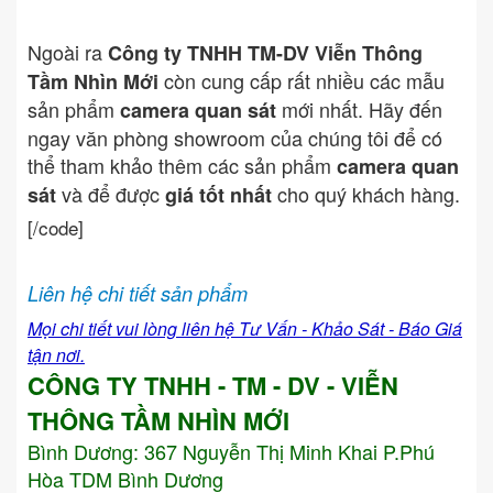
Ngoài ra
Công ty TNHH TM-DV Viễn Thông
còn cung cấp rất nhiều các mẫu
Tầm Nhìn Mới
sản phẩm
mới nhất. Hãy đến
camera quan sát
ngay văn phòng showroom của chúng tôi để có
thể tham khảo thêm các sản phẩm
camera quan
và để được
cho quý khách hàng.
sát
giá tốt nhất
[/code]
Liên hệ chi tiết sản phẩm
Mọi chi tiết vui lòng liên hệ Tư Vấn - Khảo Sát - Báo Giá
tận nơi.
CÔNG TY TNHH - TM - DV - VIỄN
THÔNG TẦM NHÌN MỚI
Bình Dương:
367 Nguyễn Thị Minh Khai P.Phú
Hòa TDM Bình Dương