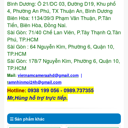
Bình Dương: Ô 21/DC 03, Đường D19, Khu phố
4, Phường An Phú, TX Thuận An, Bình Dương
Biên Hòa: 1134/39/3 Phạm Văn Thuận, P.Tân
Tiến, Biên Hòa, Đồng Nai.
Sài Gòn: 71/40 Chế Lan Viên, P.Tây Thạnh Q.Tân
Phú, TP.HCM
Sài Gòn : 64 Nguyễn Kim, Phường 6, Quận 10,
TP.HCM
Sài Gòn: 178/7 Nguyễn Kim, Phường 6, Quận 10,
TP.HCM
Mail:
vietnamcameraahd
@gmail.com
|
t
amnhinmoi24h@gmail.com
Hotline
:
0938 199 056 - 0989.737355
Mr,Hùng hỗ trợ trực tiếp.
Sản phẩm
khác