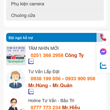
Phụ kiện camera
Chuông cửa
Đội ngũ hỗ trợ
TẦM NHÌN MỚI
0251 368 2958
Công Ty
Tư Vấn Lắp Đặt
0938 199 056
-
0933 900 958
Mr.Hùng - Mr.Quân
Holine Tư Vấn - Bảo Trì
0777 773 234
Mr.Hiếu