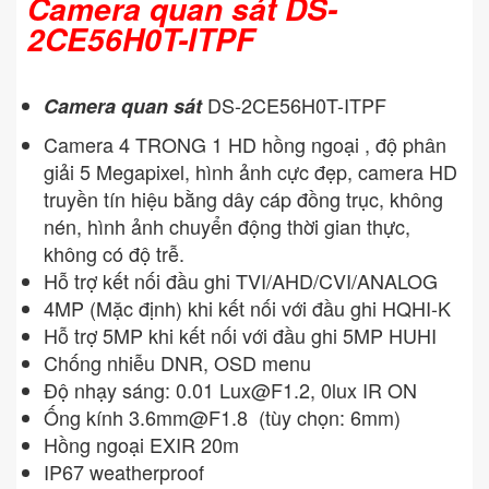
Camera quan sát DS-
2CE56H0T-ITPF
DS-2CE56H0T-ITPF
Camera quan sát
Camera 4 TRONG 1 HD hồng ngoại , độ phân
giải 5 Megapixel, hình ảnh cực đẹp, camera HD
truyền tín hiệu bằng dây cáp đồng trục, không
nén, hình ảnh chuyển động thời gian thực,
không có độ trễ.
Hỗ trợ kết nối đầu ghi TVI/AHD/CVI/ANALOG
4MP (Mặc định) khi kết nối với đầu ghi HQHI-K
Hỗ trợ 5MP khi kết nối với đầu ghi 5MP HUHI
Chống nhiễu DNR, OSD menu
Độ nhạy sáng: 0.01
Lux@F1.2
, 0lux IR ON
Ống kính
3.6mm@F1.8
(tùy chọn: 6mm)
Hồng ngoại EXIR 20m
IP67 weatherproof