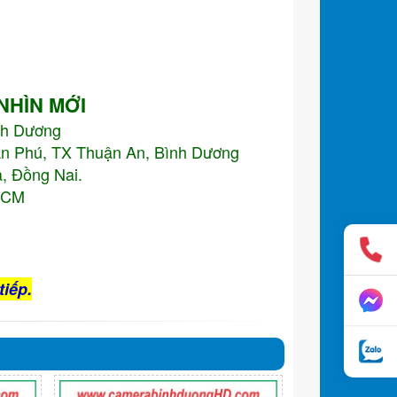
 NHÌN MỚI
nh Dương
An Phú, TX Thuận An, Bình Dương
, Đồng Nai.
.HCM
tiếp.