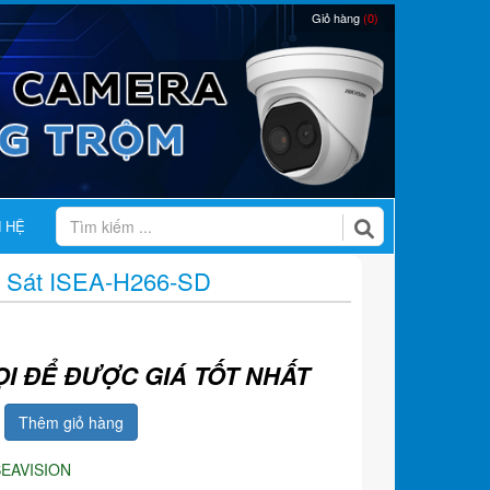
Giỏ hàng
(0)
N HỆ
 Sát ISEA-H266-SD
ỌI ĐỂ ĐƯỢC GIÁ TỐT NHẤT
Thêm giỏ hàng
SEAVISION