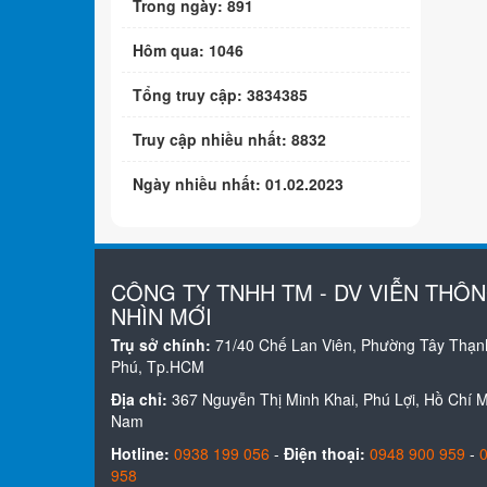
Trong ngày: 891
Hôm qua: 1046
Tổng truy cập: 3834385
Truy cập nhiều nhất: 8832
Ngày nhiều nhất: 01.02.2023
CÔNG TY TNHH TM - DV VIỄN THÔ
NHÌN MỚI
Trụ sở chính:
71/40 Chế Lan Viên, Phường Tây Thạn
Phú, Tp.HCM
Địa chỉ:
367 Nguyễn Thị Minh Khai, Phú Lợi, Hồ Chí Mi
Nam
Hotline:
0938 199 056
-
Điện thoại:
0948 900 959
-
958