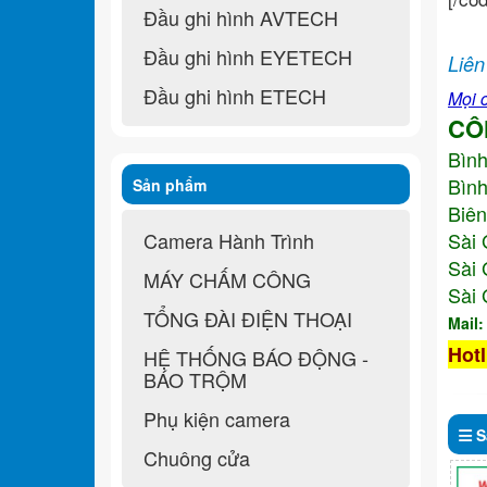
Đầu ghi hình AVTECH
Đầu ghi hình EYETECH
Liên
Đầu ghi hình ETECH
Mọi c
CÔ
Bìn
Bình
Sản phẩm
Biên
Camera Hành Trình
Sài 
Sài 
MÁY CHẤM CÔNG
Sài 
TỔNG ĐÀI ĐIỆN THOẠI
Mail
Hotl
HỆ THỐNG BÁO ĐỘNG -
BÁO TRỘM
Phụ kiện camera
S
Chuông cửa