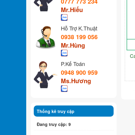
0777 773 234
Mr.Hiếu
Hỗ Trợ K.Thuật
0938 199 056
Mr.Hùng
C
P.Kế Toán
0948 900 959
Ms.Hương
Thống kê truy cập
Đang truy cập: 9