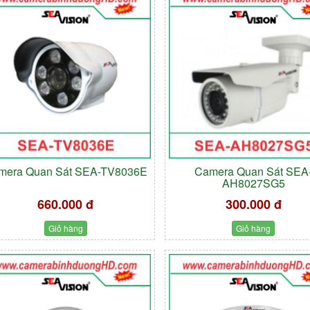
mera Quan Sát SEA-TV8036E
Camera Quan Sát SEA
AH8027SG5
660.000 đ
300.000 đ
Giỏ hàng
Giỏ hàng