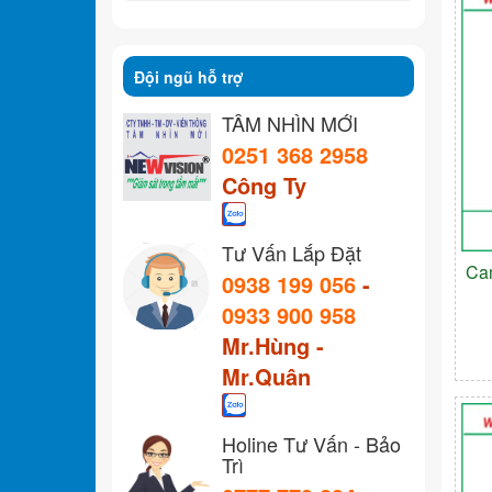
Đội ngũ hỗ trợ
TẦM NHÌN MỚI
0251 368 2958
Công Ty
Tư Vấn Lắp Đặt
Ca
0938 199 056
-
0933 900 958
Mr.Hùng -
Mr.Quân
Holine Tư Vấn - Bảo
Trì