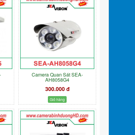
-
Camera Quan Sát SEA-
AH8058G4
300.000 đ
Giỏ hàng