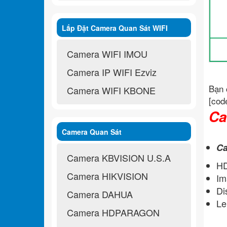
Lắp Đặt Camera Quan Sát WIFI
Không Dây
Camera WIFI IMOU
Camera IP WIFI Ezviz
Bạn 
Camera WIFI KBONE
[cod
Ca
Camera Quan Sát
Ca
Camera KBVISION U.S.A
H
Camera HIKVISION
Im
Di
Camera DAHUA
Le
Camera HDPARAGON