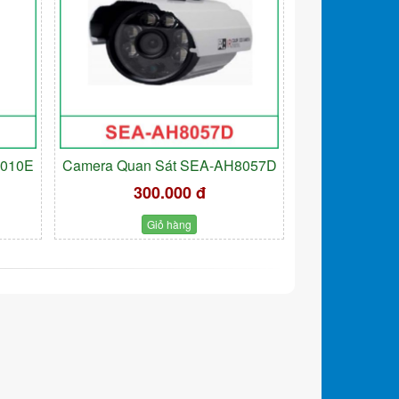
9010E
Camera Quan Sát SEA-AH8057D
300.000 đ
Giỏ hàng