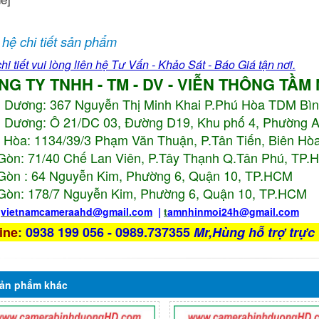
 hệ chi tiết sản phẩm
hi tiết vui lòng liên hệ Tư Vấn - Khảo Sát - Báo Giá tận nơi.
NG TY TNHH - TM - DV - VIỄN THÔNG TẦM
h Dương:
367 Nguyễn Thị Minh Khai P.Phú Hòa TDM Bì
 Dương: Ô 21/DC 03, Đường D19, Khu phố 4, Phường 
 Hòa: 1134/39/3 Phạm Văn Thuận, P.Tân Tiến, Biên Hòa
Gòn: 71/40 Chế Lan Viên, P.Tây Thạnh Q.Tân Phú, TP
Gòn : 64 Nguyễn Kim, Phường 6, Quận 10,
TP.HCM
Gòn: 178/7 Nguyễn Kim, Phường 6, Quận 10,
TP.HCM
:
vietnamcameraahd
@gmail.com
|
t
amnhinmoi24h@gmail.com
ine
:
0938 199 056 - 0989.737355
Mr,Hùng hỗ trợ trực 
ản phẩm
khác