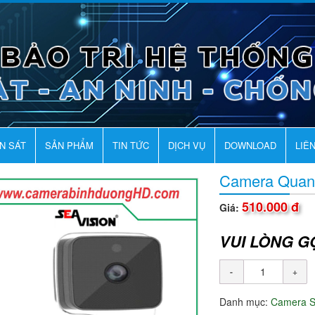
AN SÁT
SẢN PHẨM
TIN TỨC
DỊCH VỤ
DOWNLOAD
LIÊ
Camera Quan
510.000 đ
Giá:
VUI LÒNG G
Danh mục:
Camera 