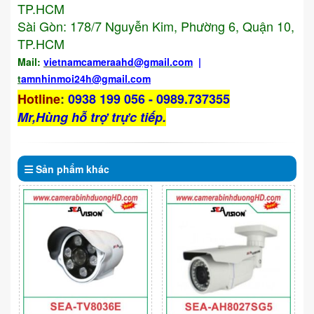
TP.HCM
Sài Gòn: 178/7 Nguyễn Kim, Phường 6, Quận 10,
TP.HCM
Mail:
vietnamcameraahd
@gmail.com
|
t
amnhinmoi24h@gmail.com
Hotline
:
0938 199 056 - 0989.737355
Mr,Hùng hỗ trợ trực tiếp.
Sản phẩm
khác