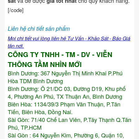
và để được
cho quý khách hàng.
sát
giá tốt nhất
[/code]
Liên hệ chi tiết sản phẩm
Mọi chi tiết vui lòng liên hệ Tư Vấn - Khảo Sát - Báo Giá
tận nơi.
CÔNG TY TNHH - TM - DV - VIỄN
THÔNG TẦM NHÌN MỚI
Bình Dương:
367 Nguyễn Thị Minh Khai P.Phú
Hòa TDM Bình Dương
Bình Dương: Ô 21/DC 03, Đường D19, Khu phố
4, Phường An Phú, TX Thuận An, Bình Dương
Biên Hòa: 1134/39/3 Phạm Văn Thuận, P.Tân
Tiến, Biên Hòa, Đồng Nai.
Sài Gòn: 71/40 Chế Lan Viên, P.Tây Thạnh Q.Tân
Phú, TP.HCM
Sài Gòn : 64 Nguyễn Kim, Phường 6, Quận 10,