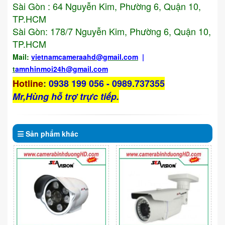
Sài Gòn : 64 Nguyễn Kim, Phường 6, Quận 10,
TP.HCM
Sài Gòn: 178/7 Nguyễn Kim, Phường 6, Quận 10,
TP.HCM
Mail:
vietnamcameraahd
@gmail.com
|
t
amnhinmoi24h@gmail.com
Hotline
:
0938 199 056 - 0989.737355
Mr,Hùng hỗ trợ trực tiếp.
Sản phẩm
khác