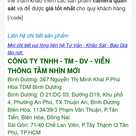
thể tham khảo thêm các sản phẩm
camera quan
và để được
cho quý khách hàng.
sát
giá tốt nhất
[/code]
Liên hệ chi tiết sản phẩm
Mọi chi tiết vui lòng liên hệ Tư Vấn - Khảo Sát - Báo Giá
tận nơi.
CÔNG TY TNHH - TM - DV - VIỄN
THÔNG TẦM NHÌN MỚI
Bình Dương:
367 Nguyễn Thị Minh Khai P.Phú
Hòa TDM Bình Dương
Bình Dương: Ô 21/DC 03, Đường D19, Khu phố
4, Phường An Phú, TX Thuận An, Bình Dương
Biên Hòa: 1134/39/3 Phạm Văn Thuận, P.Tân
Tiến, Biên Hòa, Đồng Nai.
Sài Gòn: 71/40 Chế Lan Viên, P.Tây Thạnh Q.Tân
Phú, TP.HCM