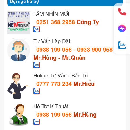
Đội ngũ hỗ trợ
TẦM NHÌN MỚI
0251 368 2958
Công Ty
Tư Vấn Lắp Đặt
0938 199 056
-
0933 900 958
Mr.Hùng - Mr.Quân
Holine Tư Vấn - Bảo Trì
0777 773 234
Mr.Hiếu
Hỗ Trợ K.Thuật
0938 199 056
Mr.Hùng