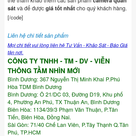
thể tham khảo thêm các sản phẩm
camera quan
và để được
cho quý khách hàng.
sát
giá tốt nhất
[/code]
Liên hệ chi tiết sản phẩm
Mọi chi tiết vui lòng liên hệ Tư Vấn - Khảo Sát - Báo Giá
tận nơi.
CÔNG TY TNHH - TM - DV - VIỄN
THÔNG TẦM NHÌN MỚI
Bình Dương:
367 Nguyễn Thị Minh Khai P.Phú
Hòa TDM Bình Dương
Bình Dương: Ô 21/DC 03, Đường D19, Khu phố
4, Phường An Phú, TX Thuận An, Bình Dương
Biên Hòa: 1134/39/3 Phạm Văn Thuận, P.Tân
Tiến, Biên Hòa, Đồng Nai.
Sài Gòn: 71/40 Chế Lan Viên, P.Tây Thạnh Q.Tân
Phú, TP.HCM