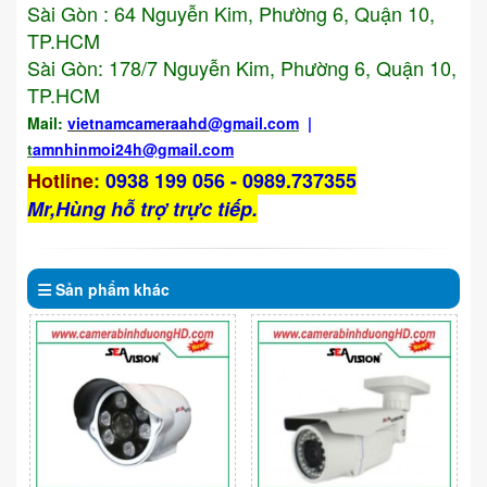
Sài Gòn : 64 Nguyễn Kim, Phường 6, Quận 10,
TP.HCM
Sài Gòn: 178/7 Nguyễn Kim, Phường 6, Quận 10,
TP.HCM
Mail:
vietnamcameraahd
@gmail.com
|
t
amnhinmoi24h@gmail.com
Hotline
:
0938 199 056 - 0989.737355
Mr,Hùng hỗ trợ trực tiếp.
Sản phẩm
khác