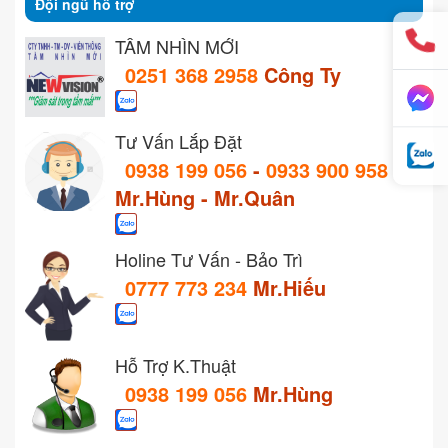
Đội ngũ hỗ trợ
TẦM NHÌN MỚI
0251 368 2958
Công Ty
Tư Vấn Lắp Đặt
0938 199 056
-
0933 900 958
Mr.Hùng - Mr.Quân
Holine Tư Vấn - Bảo Trì
0777 773 234
Mr.Hiếu
Hỗ Trợ K.Thuật
0938 199 056
Mr.Hùng