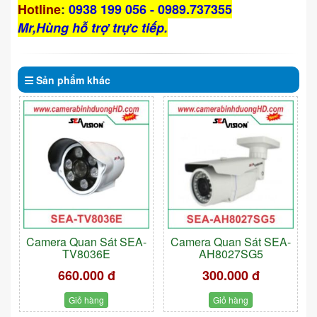
Hotline
:
0938 199 056 - 0989.737355
Mr,Hùng hỗ trợ trực tiếp.
Sản phẩm
khác
Camera Quan Sát SEA-
Camera Quan Sát SEA-
TV8036E
AH8027SG5
660.000 đ
300.000 đ
Giỏ hàng
Giỏ hàng