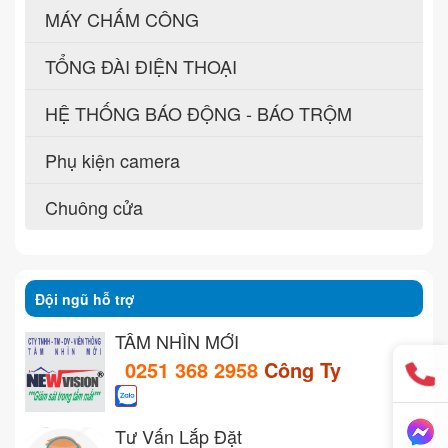
MÁY CHẤM CÔNG
TỔNG ĐÀI ĐIỆN THOẠI
HỆ THỐNG BÁO ĐỘNG - BÁO TRỘM
Phụ kiện camera
Chuông cửa
Đội ngũ hỗ trợ
TẦM NHÌN MỚI
0251 368 2958
Công Ty
Tư Vấn Lắp Đặt