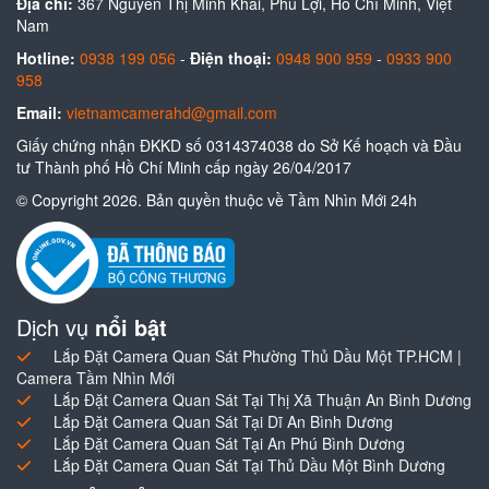
Địa chỉ:
367 Nguyễn Thị Minh Khai, Phú Lợi, Hồ Chí Minh, Việt
Nam
Hotline:
0938 199 056
-
Điện thoại:
0948 900 959
-
0933 900
958
Email:
vietnamcamerahd@gmail.com
Giấy chứng nhận ĐKKD số 0314374038 do Sở Kế hoạch và Đầu
tư Thành phố Hồ Chí Minh cấp ngày 26/04/2017
© Copyright 2026. Bản quyền thuộc về Tầm Nhìn Mới 24h
Dịch vụ
nổi bật
Lắp Đặt Camera Quan Sát Phường Thủ Dầu Một TP.HCM |
Camera Tầm Nhìn Mới
Lắp Đặt Camera Quan Sát Tại Thị Xã Thuận An Bình Dương
Lắp Đặt Camera Quan Sát Tại Dĩ An Bình Dương
Lắp Đặt Camera Quan Sát Tại An Phú Bình Dương
Lắp Đặt Camera Quan Sát Tại Thủ Dầu Một Bình Dương