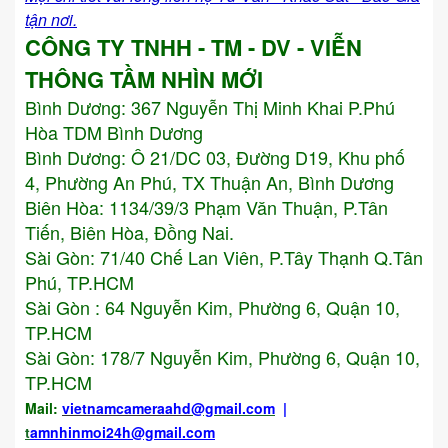
tận nơi.
CÔNG TY TNHH - TM - DV - VIỄN
THÔNG TẦM NHÌN MỚI
Bình Dương:
367 Nguyễn Thị Minh Khai P.Phú
Hòa TDM Bình Dương
Bình Dương: Ô 21/DC 03, Đường D19, Khu phố
4, Phường An Phú, TX Thuận An, Bình Dương
Biên Hòa: 1134/39/3 Phạm Văn Thuận, P.Tân
Tiến, Biên Hòa, Đồng Nai.
Sài Gòn: 71/40 Chế Lan Viên, P.Tây Thạnh Q.Tân
Phú, TP.HCM
Sài Gòn : 64 Nguyễn Kim, Phường 6, Quận 10,
TP.HCM
Sài Gòn: 178/7 Nguyễn Kim, Phường 6, Quận 10,
TP.HCM
Mail:
vietnamcameraahd
@gmail.com
|
t
amnhinmoi24h@gmail.com