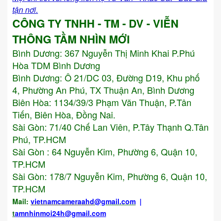
tận nơi.
CÔNG TY TNHH - TM - DV - VIỄN
THÔNG TẦM NHÌN MỚI
Bình Dương:
367 Nguyễn Thị Minh Khai P.Phú
Hòa TDM Bình Dương
Bình Dương: Ô 21/DC 03, Đường D19, Khu phố
4, Phường An Phú, TX Thuận An, Bình Dương
Biên Hòa: 1134/39/3 Phạm Văn Thuận, P.Tân
Tiến, Biên Hòa, Đồng Nai.
Sài Gòn: 71/40 Chế Lan Viên, P.Tây Thạnh Q.Tân
Phú, TP.HCM
Sài Gòn : 64 Nguyễn Kim, Phường 6, Quận 10,
TP.HCM
Sài Gòn: 178/7 Nguyễn Kim, Phường 6, Quận 10,
TP.HCM
Mail:
vietnamcameraahd
@gmail.com
|
t
amnhinmoi24h@gmail.com