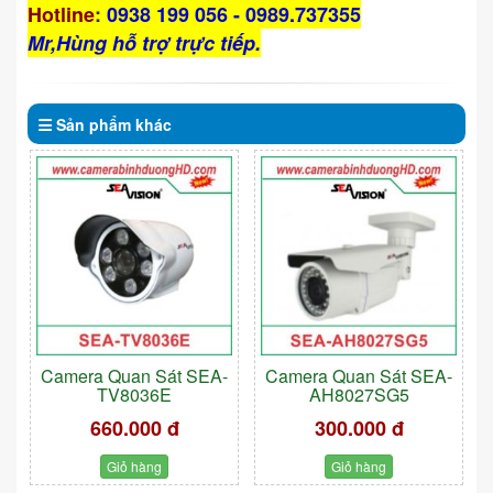
Hotline
:
0938 199 056 - 0989.737355
Mr,Hùng hỗ trợ trực tiếp.
Sản phẩm
khác
Camera Quan Sát SEA-
Camera Quan Sát SEA-
TV8036E
AH8027SG5
660.000 đ
300.000 đ
Giỏ hàng
Giỏ hàng