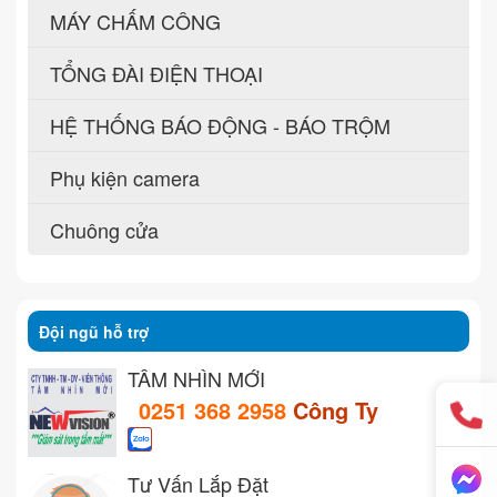
MÁY CHẤM CÔNG
TỔNG ĐÀI ĐIỆN THOẠI
HỆ THỐNG BÁO ĐỘNG - BÁO TRỘM
Phụ kiện camera
Chuông cửa
Đội ngũ hỗ trợ
TẦM NHÌN MỚI
0251 368 2958
Công Ty
Tư Vấn Lắp Đặt