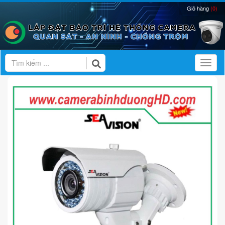
Giỏ hàng
(0)
Toggl