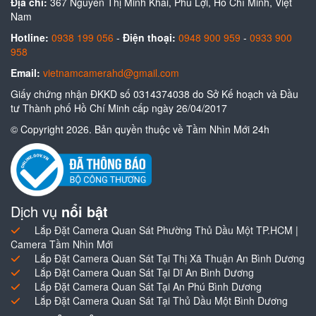
Địa chỉ:
367 Nguyễn Thị Minh Khai, Phú Lợi, Hồ Chí Minh, Việt
Nam
Hotline:
0938 199 056
-
Điện thoại:
0948 900 959
-
0933 900
958
Email:
vietnamcamerahd@gmail.com
Giấy chứng nhận ĐKKD số 0314374038 do Sở Kế hoạch và Đầu
tư Thành phố Hồ Chí Minh cấp ngày 26/04/2017
© Copyright 2026. Bản quyền thuộc về Tầm Nhìn Mới 24h
Dịch vụ
nổi bật
Lắp Đặt Camera Quan Sát Phường Thủ Dầu Một TP.HCM |
Camera Tầm Nhìn Mới
Lắp Đặt Camera Quan Sát Tại Thị Xã Thuận An Bình Dương
Lắp Đặt Camera Quan Sát Tại Dĩ An Bình Dương
Lắp Đặt Camera Quan Sát Tại An Phú Bình Dương
Lắp Đặt Camera Quan Sát Tại Thủ Dầu Một Bình Dương