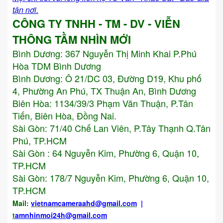
tận nơi.
CÔNG TY TNHH - TM - DV - VIỄN
THÔNG TẦM NHÌN MỚI
Bình Dương:
367 Nguyễn Thị Minh Khai P.Phú
Hòa TDM Bình Dương
Bình Dương: Ô 21/DC 03, Đường D19, Khu phố
4, Phường An Phú, TX Thuận An, Bình Dương
Biên Hòa: 1134/39/3 Phạm Văn Thuận, P.Tân
Tiến, Biên Hòa, Đồng Nai.
Sài Gòn: 71/40 Chế Lan Viên, P.Tây Thạnh Q.Tân
Phú, TP.HCM
Sài Gòn : 64 Nguyễn Kim, Phường 6, Quận 10,
TP.HCM
Sài Gòn: 178/7 Nguyễn Kim, Phường 6, Quận 10,
TP.HCM
Mail:
vietnamcameraahd
@gmail.com
|
t
amnhinmoi24h@gmail.com