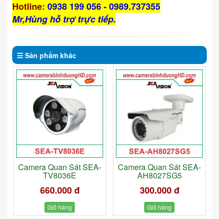
Hotline
:
0938 199 056 - 0989.737355
Mr,Hùng hỗ trợ trực tiếp.
Sản phẩm
khác
Camera Quan Sát SEA-
Camera Quan Sát SEA-
TV8036E
AH8027SG5
660.000 đ
300.000 đ
Giỏ hàng
Giỏ hàng