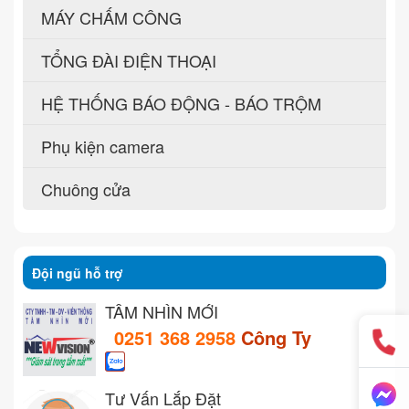
MÁY CHẤM CÔNG
TỔNG ĐÀI ĐIỆN THOẠI
HỆ THỐNG BÁO ĐỘNG - BÁO TRỘM
Phụ kiện camera
Chuông cửa
Đội ngũ hỗ trợ
TẦM NHÌN MỚI
0251 368 2958
Công Ty
Tư Vấn Lắp Đặt