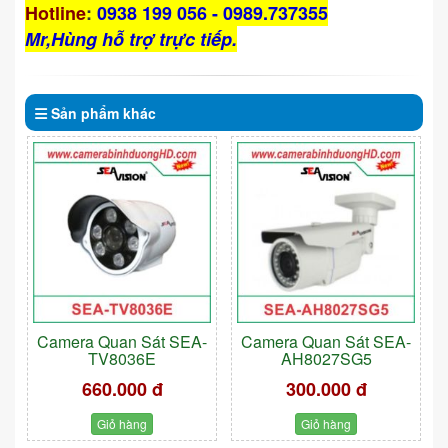
Hotline
:
0938 199 056 - 0989.737355
Mr,Hùng hỗ trợ trực tiếp.
Sản phẩm
khác
Camera Quan Sát SEA-
Camera Quan Sát SEA-
TV8036E
AH8027SG5
660.000 đ
300.000 đ
Giỏ hàng
Giỏ hàng