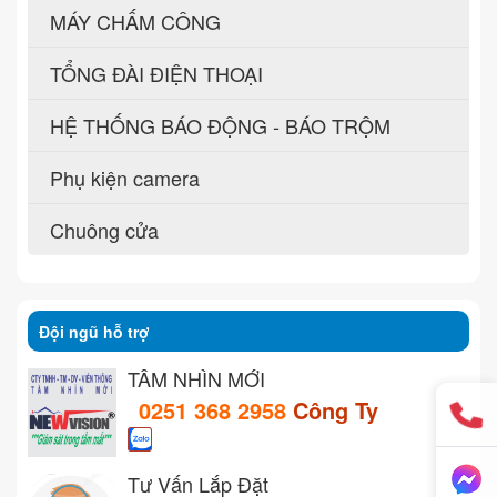
MÁY CHẤM CÔNG
TỔNG ĐÀI ĐIỆN THOẠI
HỆ THỐNG BÁO ĐỘNG - BÁO TRỘM
Phụ kiện camera
Chuông cửa
Đội ngũ hỗ trợ
TẦM NHÌN MỚI
0251 368 2958
Công Ty
Tư Vấn Lắp Đặt