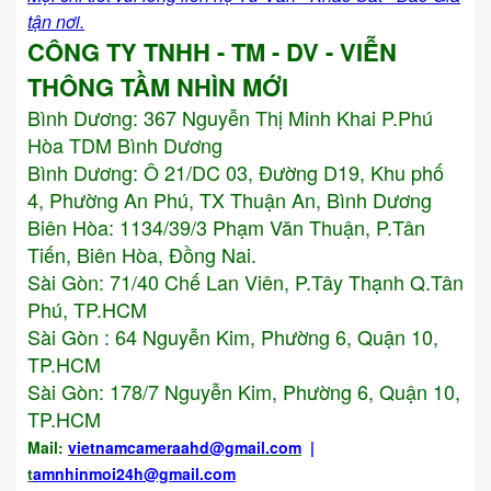
tận nơi.
CÔNG TY TNHH - TM - DV - VIỄN
THÔNG TẦM NHÌN MỚI
Bình Dương:
367 Nguyễn Thị Minh Khai P.Phú
Hòa TDM Bình Dương
Bình Dương: Ô 21/DC 03, Đường D19, Khu phố
4, Phường An Phú, TX Thuận An, Bình Dương
Biên Hòa: 1134/39/3 Phạm Văn Thuận, P.Tân
Tiến, Biên Hòa, Đồng Nai.
Sài Gòn: 71/40 Chế Lan Viên, P.Tây Thạnh Q.Tân
Phú, TP.HCM
Sài Gòn : 64 Nguyễn Kim, Phường 6, Quận 10,
TP.HCM
Sài Gòn: 178/7 Nguyễn Kim, Phường 6, Quận 10,
TP.HCM
Mail:
vietnamcameraahd
@gmail.com
|
t
amnhinmoi24h@gmail.com