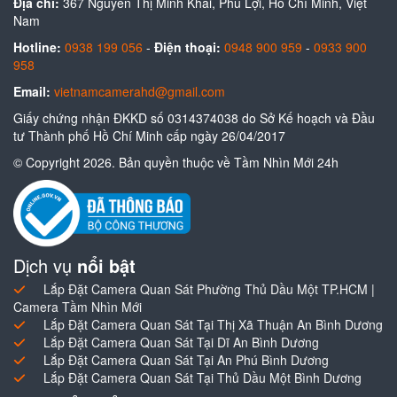
Địa chỉ:
367 Nguyễn Thị Minh Khai, Phú Lợi, Hồ Chí Minh, Việt
Nam
Hotline:
0938 199 056
-
Điện thoại:
0948 900 959
-
0933 900
958
Email:
vietnamcamerahd@gmail.com
Giấy chứng nhận ĐKKD số 0314374038 do Sở Kế hoạch và Đầu
tư Thành phố Hồ Chí Minh cấp ngày 26/04/2017
© Copyright 2026. Bản quyền thuộc về Tầm Nhìn Mới 24h
Dịch vụ
nổi bật
Lắp Đặt Camera Quan Sát Phường Thủ Dầu Một TP.HCM |
Camera Tầm Nhìn Mới
Lắp Đặt Camera Quan Sát Tại Thị Xã Thuận An Bình Dương
Lắp Đặt Camera Quan Sát Tại Dĩ An Bình Dương
Lắp Đặt Camera Quan Sát Tại An Phú Bình Dương
Lắp Đặt Camera Quan Sát Tại Thủ Dầu Một Bình Dương