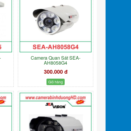
-
Camera Quan Sát SEA-
AH8058G4
300.000 đ
Giỏ hàng