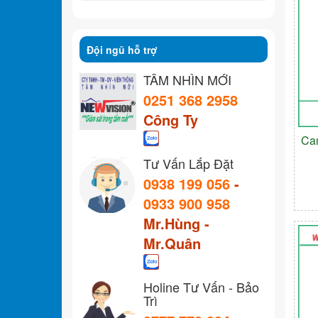
Đội ngũ hỗ trợ
TẦM NHÌN MỚI
0251 368 2958
Công Ty
Ca
Tư Vấn Lắp Đặt
0938 199 056
-
0933 900 958
Mr.Hùng -
Mr.Quân
Holine Tư Vấn - Bảo
Trì