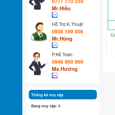
0777 773 234
Mr.Hiếu
Hỗ Trợ K.Thuật
0938 199 056
C
Mr.Hùng
P.Kế Toán
0948 900 959
Ms.Hương
Thống kê truy cập
Đang truy cập: 3