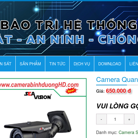
AN SÁT
SẢN PHẨM
TIN TỨC
DỊCH VỤ
DOWNLOAD
LIÊ
Camera Quan
650.000 đ
Giá:
VUI LÒNG G
Danh mục:
Camera 