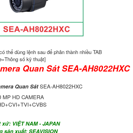
có thể dùng lệnh sau để phân thành nhiều TAB
e=Thông số kỹ thuật]
mera Quan Sát SEA-AH8022HXC
SEA-AH8022HXC
mera Quan Sát
.0 MP HD CAMERA
HD+CVI+TVI+CVBS
t xứ: VIỆT NAM - JAPAN
g sản xuất: SEAVISION