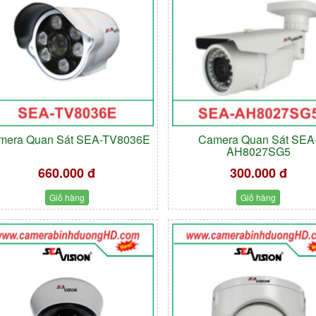
mera Quan Sát SEA-TV8036E
Camera Quan Sát SEA
AH8027SG5
660.000 đ
300.000 đ
Giỏ hàng
Giỏ hàng