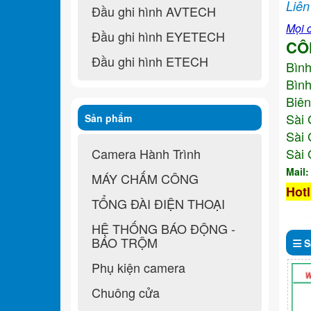
Liên
Đầu ghi hình AVTECH
Mọi c
Đầu ghi hình EYETECH
CÔ
Đầu ghi hình ETECH
Bìn
Bình
Biên
Sài 
Sản phẩm
Sài 
Camera Hành Trình
Sài 
Mail
MÁY CHẤM CÔNG
Hotl
TỔNG ĐÀI ĐIỆN THOẠI
HỆ THỐNG BÁO ĐỘNG -
BÁO TRỘM
S
Phụ kiện camera
Chuông cửa