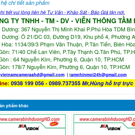
 hệ chi tiết sản phẩm
hi tiết vui lòng liên hệ Tư Vấn - Khảo Sát - Báo Giá tận nơi.
NG TY TNHH - TM - DV - VIỄN THÔNG TẦM
h Dương:
367 Nguyễn Thị Minh Khai P.Phú Hòa TDM Bì
 Dương: Ô 21/DC 03, Đường D19, Khu phố 4, Phường 
 Hòa: 1134/39/3 Phạm Văn Thuận, P.Tân Tiến, Biên Hòa
Gòn: 71/40 Chế Lan Viên, P.Tây Thạnh Q.Tân Phú, TP
Gòn : 64 Nguyễn Kim, Phường 6, Quận 10,
TP.HCM
Gòn: 178/7 Nguyễn Kim, Phường 6, Quận 10,
TP.HCM
:
vietnamcameraahd
@gmail.com
|
t
amnhinmoi24h@gmail.com
ine
:
0938 199 056 - 0989.737355
Mr,Hùng hỗ trợ trực 
ản phẩm
khác