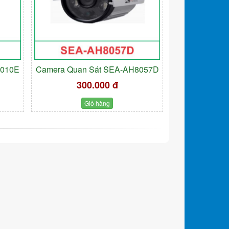
9010E
Camera Quan Sát SEA-AH8057D
300.000 đ
Giỏ hàng