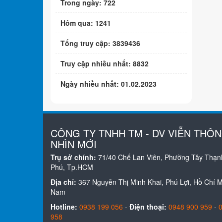
Trong ngày: 722
Hôm qua: 1241
Tổng truy cập: 3839436
Truy cập nhiều nhất: 8832
Ngày nhiều nhất: 01.02.2023
CÔNG TY TNHH TM - DV VIỄN THÔ
NHÌN MỚI
Trụ sở chính:
71/40 Chế Lan Viên, Phường Tây Thạn
Phú, Tp.HCM
Địa chỉ:
367 Nguyễn Thị Minh Khai, Phú Lợi, Hồ Chí Mi
Nam
Hotline:
0938 199 056
-
Điện thoại:
0948 900 959
-
958