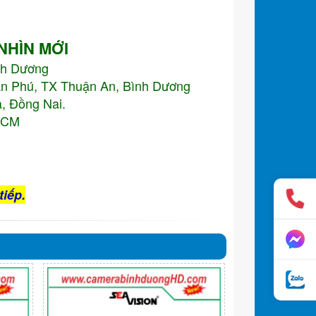
 NHÌN MỚI
nh Dương
An Phú, TX Thuận An, Bình Dương
, Đồng Nai.
.HCM
tiếp.