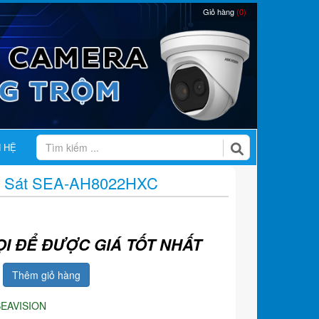
Giỏ hàng
(0)
N HỆ
 Sát SEA-AH8022HXC
ỌI ĐỂ ĐƯỢC GIÁ TỐT NHẤT
Thêm giỏ hàng
SEAVISION