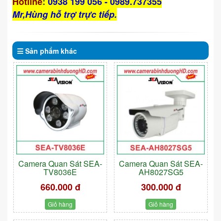
Hotline
:
0938 199 056 - 0989.737355
Mr,Hùng hỗ trợ trực tiếp.
Sản phẩm
khác
Camera Quan Sát SEA-
Camera Quan Sát SEA-
TV8036E
AH8027SG5
660.000 đ
300.000 đ
Giỏ hàng
Giỏ hàng