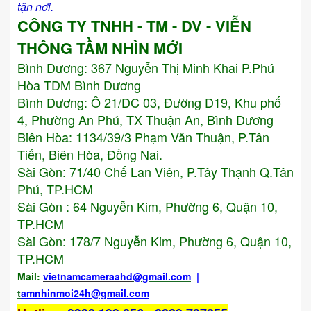
tận nơi.
CÔNG TY TNHH - TM - DV - VIỄN
THÔNG TẦM NHÌN MỚI
Bình Dương:
367 Nguyễn Thị Minh Khai P.Phú
Hòa TDM Bình Dương
Bình Dương: Ô 21/DC 03, Đường D19, Khu phố
4, Phường An Phú, TX Thuận An, Bình Dương
Biên Hòa: 1134/39/3 Phạm Văn Thuận, P.Tân
Tiến, Biên Hòa, Đồng Nai.
Sài Gòn: 71/40 Chế Lan Viên, P.Tây Thạnh Q.Tân
Phú, TP.HCM
Sài Gòn : 64 Nguyễn Kim, Phường 6, Quận 10,
TP.HCM
Sài Gòn: 178/7 Nguyễn Kim, Phường 6, Quận 10,
TP.HCM
Mail:
vietnamcameraahd
@gmail.com
|
t
amnhinmoi24h@gmail.com