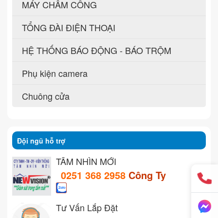
MÁY CHẤM CÔNG
TỔNG ĐÀI ĐIỆN THOẠI
HỆ THỐNG BÁO ĐỘNG - BÁO TRỘM
Phụ kiện camera
Chuông cửa
Đội ngũ hỗ trợ
TẦM NHÌN MỚI
0251 368 2958
Công Ty
Tư Vấn Lắp Đặt