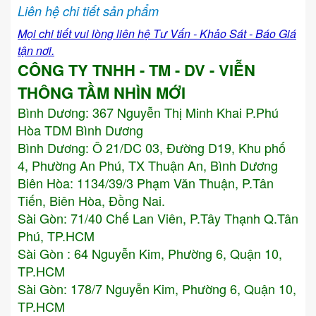
Liên hệ chi tiết sản phẩm
Mọi chi tiết vui lòng liên hệ Tư Vấn - Khảo Sát - Báo Giá
tận nơi.
CÔNG TY TNHH - TM - DV - VIỄN
THÔNG TẦM NHÌN MỚI
Bình Dương:
367 Nguyễn Thị Minh Khai P.Phú
Hòa TDM Bình Dương
Bình Dương: Ô 21/DC 03, Đường D19, Khu phố
4, Phường An Phú, TX Thuận An, Bình Dương
Biên Hòa: 1134/39/3 Phạm Văn Thuận, P.Tân
Tiến, Biên Hòa, Đồng Nai.
Sài Gòn: 71/40 Chế Lan Viên, P.Tây Thạnh Q.Tân
Phú, TP.HCM
Sài Gòn : 64 Nguyễn Kim, Phường 6, Quận 10,
TP.HCM
Sài Gòn: 178/7 Nguyễn Kim, Phường 6, Quận 10,
TP.HCM