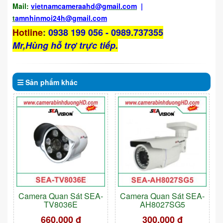
Mail:
vietnamcameraahd
@gmail.com
|
t
amnhinmoi24h@gmail.com
Hotline
:
0938 199 056 - 0989.737355
Mr,Hùng hỗ trợ trực tiếp.
Sản phẩm
khác
Camera Quan Sát SEA-
Camera Quan Sát SEA-
TV8036E
AH8027SG5
660.000 đ
300.000 đ