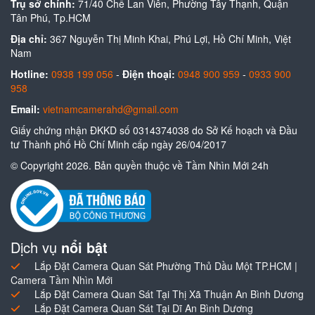
Trụ sở chính:
71/40 Chế Lan Viên, Phường Tây Thạnh, Quận
Tân Phú, Tp.HCM
Địa chỉ:
367 Nguyễn Thị Minh Khai, Phú Lợi, Hồ Chí Minh, Việt
Nam
Hotline:
0938 199 056
-
Điện thoại:
0948 900 959
-
0933 900
958
Email:
vietnamcamerahd@gmail.com
Giấy chứng nhận ĐKKD số 0314374038 do Sở Kế hoạch và Đầu
tư Thành phố Hồ Chí Minh cấp ngày 26/04/2017
© Copyright 2026. Bản quyền thuộc về Tầm Nhìn Mới 24h
Dịch vụ
nổi bật
Lắp Đặt Camera Quan Sát Phường Thủ Dầu Một TP.HCM |
Camera Tầm Nhìn Mới
Lắp Đặt Camera Quan Sát Tại Thị Xã Thuận An Bình Dương
Lắp Đặt Camera Quan Sát Tại Dĩ An Bình Dương