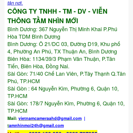
tận nơi.
CÔNG TY TNHH - TM - DV - VIỄN
THÔNG TẦM NHÌN MỚI
Bình Dương:
367 Nguyễn Thị Minh Khai P.Phú
Hòa TDM Bình Dương
Bình Dương: Ô 21/DC 03, Đường D19, Khu phố
4, Phường An Phú, TX Thuận An, Bình Dương
Biên Hòa: 1134/39/3 Phạm Văn Thuận, P.Tân
Tiến, Biên Hòa, Đồng Nai.
Sài Gòn: 71/40 Chế Lan Viên, P.Tây Thạnh Q.Tân
Phú, TP.HCM
Sài Gòn : 64 Nguyễn Kim, Phường 6, Quận 10,
TP.HCM
Sài Gòn: 178/7 Nguyễn Kim, Phường 6, Quận 10,
TP.HCM
Mail:
vietnamcameraahd
@gmail.com
|
t
amnhinmoi24h@gmail.com