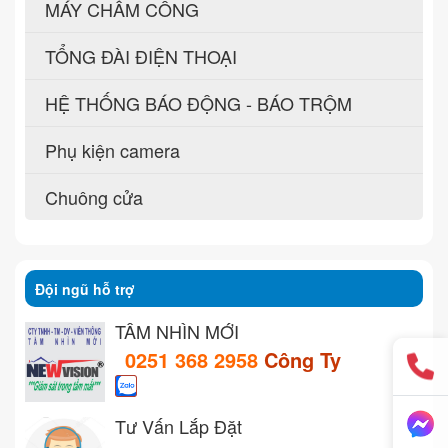
MÁY CHẤM CÔNG
TỔNG ĐÀI ĐIỆN THOẠI
HỆ THỐNG BÁO ĐỘNG - BÁO TRỘM
Phụ kiện camera
Chuông cửa
Đội ngũ hỗ trợ
TẦM NHÌN MỚI
0251 368 2958
Công Ty
Tư Vấn Lắp Đặt