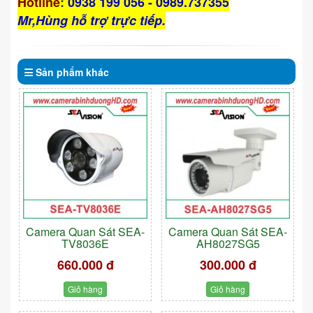
Hotline
:
0938 199 056 - 0989.737355
Mr,Hùng hỗ trợ trực tiếp.
Sản phẩm
khác
Camera Quan Sát SEA-
Camera Quan Sát SEA-
TV8036E
AH8027SG5
660.000 đ
300.000 đ
Giỏ hàng
Giỏ hàng