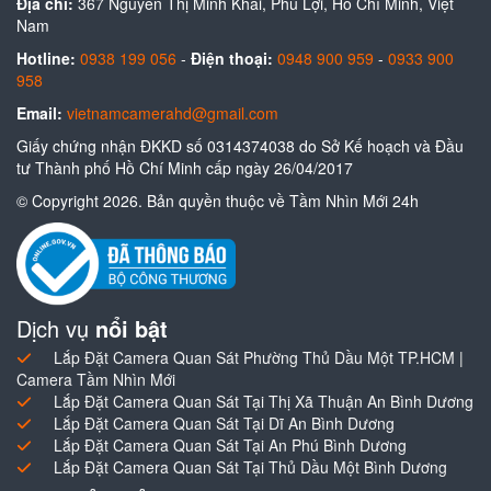
Địa chỉ:
367 Nguyễn Thị Minh Khai, Phú Lợi, Hồ Chí Minh, Việt
Nam
Hotline:
0938 199 056
-
Điện thoại:
0948 900 959
-
0933 900
958
Email:
vietnamcamerahd@gmail.com
Giấy chứng nhận ĐKKD số 0314374038 do Sở Kế hoạch và Đầu
tư Thành phố Hồ Chí Minh cấp ngày 26/04/2017
© Copyright 2026. Bản quyền thuộc về Tầm Nhìn Mới 24h
Dịch vụ
nổi bật
Lắp Đặt Camera Quan Sát Phường Thủ Dầu Một TP.HCM |
Camera Tầm Nhìn Mới
Lắp Đặt Camera Quan Sát Tại Thị Xã Thuận An Bình Dương
Lắp Đặt Camera Quan Sát Tại Dĩ An Bình Dương
Lắp Đặt Camera Quan Sát Tại An Phú Bình Dương
Lắp Đặt Camera Quan Sát Tại Thủ Dầu Một Bình Dương