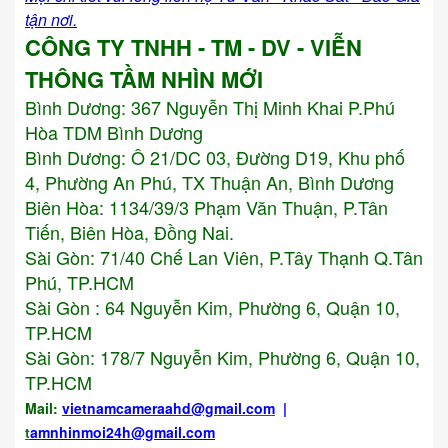
tận nơi.
CÔNG TY TNHH - TM - DV - VIỄN
THÔNG TẦM NHÌN MỚI
Bình Dương:
367 Nguyễn Thị Minh Khai P.Phú
Hòa TDM Bình Dương
Bình Dương: Ô 21/DC 03, Đường D19, Khu phố
4, Phường An Phú, TX Thuận An, Bình Dương
Biên Hòa: 1134/39/3 Phạm Văn Thuận, P.Tân
Tiến, Biên Hòa, Đồng Nai.
Sài Gòn: 71/40 Chế Lan Viên, P.Tây Thạnh Q.Tân
Phú, TP.HCM
Sài Gòn : 64 Nguyễn Kim, Phường 6, Quận 10,
TP.HCM
Sài Gòn: 178/7 Nguyễn Kim, Phường 6, Quận 10,
TP.HCM
Mail:
vietnamcameraahd
@gmail.com
|
t
amnhinmoi24h@gmail.com