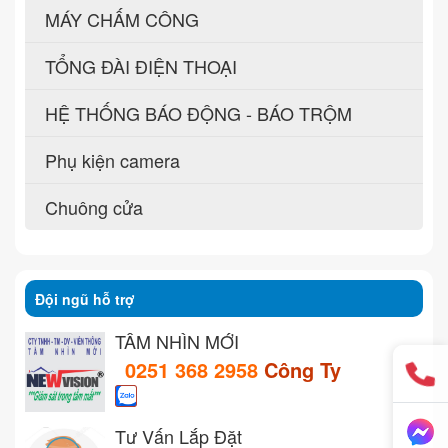
MÁY CHẤM CÔNG
TỔNG ĐÀI ĐIỆN THOẠI
HỆ THỐNG BÁO ĐỘNG - BÁO TRỘM
Phụ kiện camera
Chuông cửa
Đội ngũ hỗ trợ
TẦM NHÌN MỚI
0251 368 2958
Công Ty
Tư Vấn Lắp Đặt