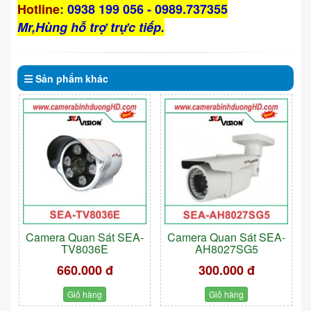
Hotline
:
0938 199 056 - 0989.737355
Mr,Hùng hỗ trợ trực tiếp.
Sản phẩm
khác
Camera Quan Sát SEA-
Camera Quan Sát SEA-
TV8036E
AH8027SG5
660.000 đ
300.000 đ
Giỏ hàng
Giỏ hàng