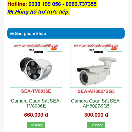
Hotline
:
0938 199 056 - 0989.737355
Mr,Hùng hỗ trợ trực tiếp.
Sản phẩm
khác
Camera Quan Sát SEA-
Camera Quan Sát SEA-
TV8036E
AH8027SG5
660.000 đ
300.000 đ
Giỏ hàng
Giỏ hàng