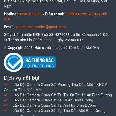
Địa chỉ:
367 Nguyễn Thị Minh Khai, Phú Lợi, Hồ Chí Minh, Việt
Nam
Hotline:
0938 199 056
-
Điện thoại:
0948 900 959
-
0933 900
958
Email:
vietnamcamerahd@gmail.com
Giấy chứng nhận ĐKKD số 0314374038 do Sở Kế hoạch và Đầu
tư Thành phố Hồ Chí Minh cấp ngày 26/04/2017
© Copyright 2026. Bản quyền thuộc về Tầm Nhìn Mới 24h
Dịch vụ
nổi bật
Lắp Đặt Camera Quan Sát Phường Thủ Dầu Một TP.HCM |
Camera Tầm Nhìn Mới
Lắp Đặt Camera Quan Sát Tại Thị Xã Thuận An Bình Dương
Lắp Đặt Camera Quan Sát Tại Dĩ An Bình Dương
Lắp Đặt Camera Quan Sát Tại An Phú Bình Dương
Lắp Đặt Camera Quan Sát Tại Thủ Dầu Một Bình Dương