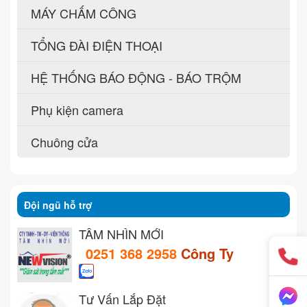
MÁY CHẤM CÔNG
TỔNG ĐÀI ĐIỆN THOẠI
HỆ THỐNG BÁO ĐỘNG - BÁO TRỘM
Phụ kiện camera
Chuông cửa
Đội ngũ hỗ trợ
TẦM NHÌN MỚI
0251 368 2958
Công Ty
Tư Vấn Lắp Đặt