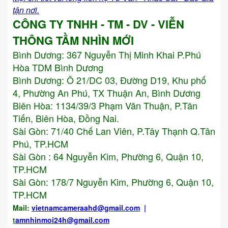
tận nơi.
CÔNG TY TNHH - TM - DV - VIỄN
THÔNG TẦM NHÌN MỚI
Bình Dương:
367 Nguyễn Thị Minh Khai P.Phú
Hòa TDM Bình Dương
Bình Dương: Ô 21/DC 03, Đường D19, Khu phố
4, Phường An Phú, TX Thuận An, Bình Dương
Biên Hòa: 1134/39/3 Phạm Văn Thuận, P.Tân
Tiến, Biên Hòa, Đồng Nai.
Sài Gòn: 71/40 Chế Lan Viên, P.Tây Thạnh Q.Tân
Phú, TP.HCM
Sài Gòn : 64 Nguyễn Kim, Phường 6, Quận 10,
TP.HCM
Sài Gòn: 178/7 Nguyễn Kim, Phường 6, Quận 10,
TP.HCM
Mail:
vietnamcameraahd
@gmail.com
|
t
amnhinmoi24h@gmail.com