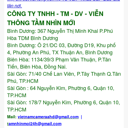
tận nơi.
CÔNG TY TNHH - TM - DV - VIỄN
THÔNG TẦM NHÌN MỚI
Bình Dương:
367 Nguyễn Thị Minh Khai P.Phú
Hòa TDM Bình Dương
Bình Dương: Ô 21/DC 03, Đường D19, Khu phố
4, Phường An Phú, TX Thuận An, Bình Dương
Biên Hòa: 1134/39/3 Phạm Văn Thuận, P.Tân
Tiến, Biên Hòa, Đồng Nai.
Sài Gòn: 71/40 Chế Lan Viên, P.Tây Thạnh Q.Tân
Phú, TP.HCM
Sài Gòn : 64 Nguyễn Kim, Phường 6, Quận 10,
TP.HCM
Sài Gòn: 178/7 Nguyễn Kim, Phường 6, Quận 10,
TP.HCM
Mail:
vietnamcameraahd
@gmail.com
|
t
amnhinmoi24h@gmail.com