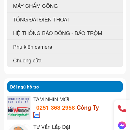
MÁY CHẤM CÔNG
TỔNG ĐÀI ĐIỆN THOẠI
HỆ THỐNG BÁO ĐỘNG - BÁO TRỘM
Phụ kiện camera
Chuông cửa
Đội ngũ hỗ trợ
TẦM NHÌN MỚI
0251 368 2958
Công Ty
Tư Vấn Lắp Đặt