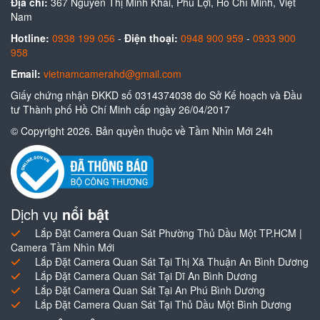
Địa chỉ:
367 Nguyễn Thị Minh Khai, Phú Lợi, Hồ Chí Minh, Việt
Nam
Hotline:
0938 199 056
-
Điện thoại:
0948 900 959
-
0933 900
958
Email:
vietnamcamerahd@gmail.com
Giấy chứng nhận ĐKKD số 0314374038 do Sở Kế hoạch và Đầu
tư Thành phố Hồ Chí Minh cấp ngày 26/04/2017
© Copyright 2026. Bản quyền thuộc về Tầm Nhìn Mới 24h
Dịch vụ
nổi bật
Lắp Đặt Camera Quan Sát Phường Thủ Dầu Một TP.HCM |
Camera Tầm Nhìn Mới
Lắp Đặt Camera Quan Sát Tại Thị Xã Thuận An Bình Dương
Lắp Đặt Camera Quan Sát Tại Dĩ An Bình Dương
Lắp Đặt Camera Quan Sát Tại An Phú Bình Dương
Lắp Đặt Camera Quan Sát Tại Thủ Dầu Một Bình Dương