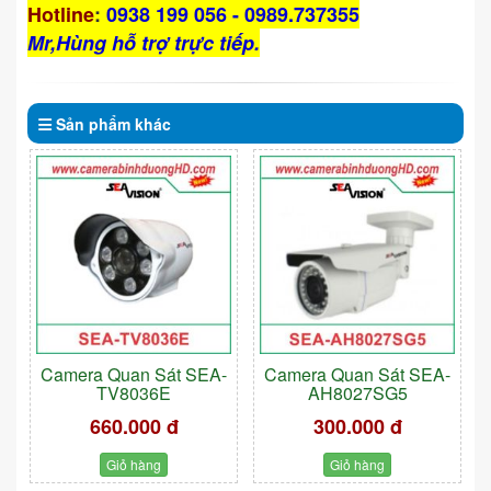
Hotline
:
0938 199 056 - 0989.737355
Mr,Hùng hỗ trợ trực tiếp.
Sản phẩm
khác
Camera Quan Sát SEA-
Camera Quan Sát SEA-
TV8036E
AH8027SG5
660.000 đ
300.000 đ
Giỏ hàng
Giỏ hàng