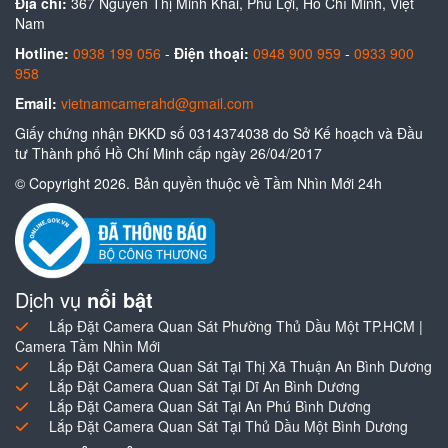
Địa chỉ:
367 Nguyễn Thị Minh Khai, Phú Lợi, Hồ Chí Minh, Việt
Nam
Hotline:
0938 199 056
-
Điện thoại:
0948 900 959
-
0933 900
958
Email:
vietnamcamerahd@gmail.com
Giấy chứng nhận ĐKKD số 0314374038 do Sở Kế hoạch và Đầu
tư Thành phố Hồ Chí Minh cấp ngày 26/04/2017
© Copyright 2026. Bản quyền thuộc về Tầm Nhìn Mới 24h
Dịch vụ
nổi bật
Lắp Đặt Camera Quan Sát Phường Thủ Dầu Một TP.HCM |
Camera Tầm Nhìn Mới
Lắp Đặt Camera Quan Sát Tại Thị Xã Thuận An Bình Dương
Lắp Đặt Camera Quan Sát Tại Dĩ An Bình Dương
Lắp Đặt Camera Quan Sát Tại An Phú Bình Dương
Lắp Đặt Camera Quan Sát Tại Thủ Dầu Một Bình Dương