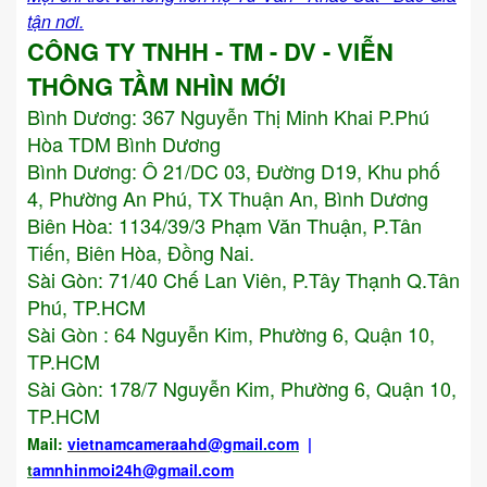
tận nơi.
CÔNG TY TNHH - TM - DV - VIỄN
THÔNG TẦM NHÌN MỚI
Bình Dương:
367 Nguyễn Thị Minh Khai P.Phú
Hòa TDM Bình Dương
Bình Dương: Ô 21/DC 03, Đường D19, Khu phố
4, Phường An Phú, TX Thuận An, Bình Dương
Biên Hòa: 1134/39/3 Phạm Văn Thuận, P.Tân
Tiến, Biên Hòa, Đồng Nai.
Sài Gòn: 71/40 Chế Lan Viên, P.Tây Thạnh Q.Tân
Phú, TP.HCM
Sài Gòn : 64 Nguyễn Kim, Phường 6, Quận 10,
TP.HCM
Sài Gòn: 178/7 Nguyễn Kim, Phường 6, Quận 10,
TP.HCM
Mail:
vietnamcameraahd
@gmail.com
|
t
amnhinmoi24h@gmail.com