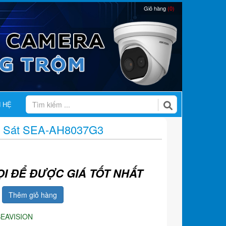
Giỏ hàng
(0)
N HỆ
 Sát SEA-AH8037G3
ỌI ĐỂ ĐƯỢC GIÁ TỐT NHẤT
Thêm giỏ hàng
SEAVISION