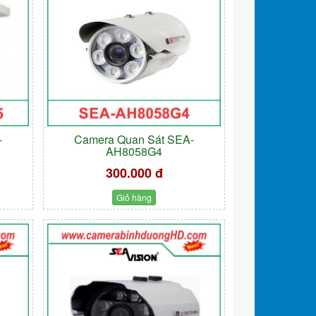
-
Camera Quan Sát SEA-
AH8058G4
300.000 đ
Giỏ hàng