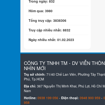
Trong ngày: 832
Hôm qua: 3980
Tổng truy cập: 3838306
Truy cập nhiều nhất: 8832
Ngày nhiều nhất: 01.02.2023
CÔNG TY TNHH TM - DV VIỄN THÔ
NHÌN MỚI
Trụ sở chính:
71/40 Chế Lan Viên, Phường Tây Thạn
Phú, Tp.HCM
Địa chỉ:
367 Nguyễn Thị Minh Khai, Phú Lợi, Hồ Chí Mi
Nam
Hotline:
0938 199 056
-
Điện thoại:
0948 900 959
-
958