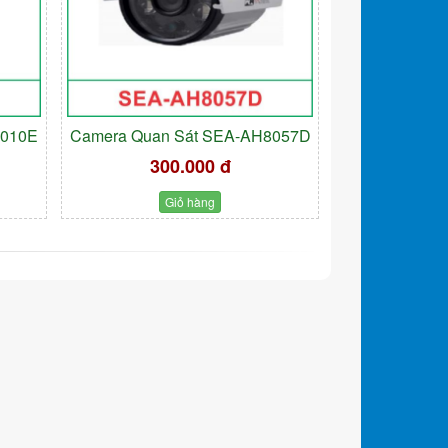
9010E
Camera Quan Sát SEA-AH8057D
300.000 đ
Giỏ hàng