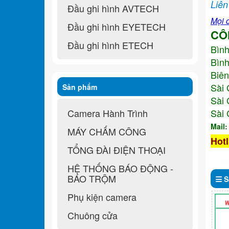
Liên
Đầu ghi hình AVTECH
Mọi c
Đầu ghi hình EYETECH
CÔ
Đầu ghi hình ETECH
Bìn
Bình
Biên
Sài 
Sản phẩm
Sài 
Camera Hành Trình
Sài 
Mail
MÁY CHẤM CÔNG
Hotl
TỔNG ĐÀI ĐIỆN THOẠI
HỆ THỐNG BÁO ĐỘNG -
BÁO TRỘM
S
Phụ kiện camera
Chuông cửa