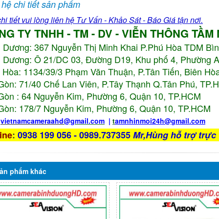
 hệ chi tiết sản phẩm
hi tiết vui lòng liên hệ Tư Vấn - Khảo Sát - Báo Giá tận nơi.
NG TY TNHH - TM - DV - VIỄN THÔNG TẦM
h Dương:
367 Nguyễn Thị Minh Khai P.Phú Hòa TDM Bì
 Dương: Ô 21/DC 03, Đường D19, Khu phố 4, Phường 
 Hòa: 1134/39/3 Phạm Văn Thuận, P.Tân Tiến, Biên Hòa
Gòn: 71/40 Chế Lan Viên, P.Tây Thạnh Q.Tân Phú, TP
Gòn : 64 Nguyễn Kim, Phường 6, Quận 10,
TP.HCM
Gòn: 178/7 Nguyễn Kim, Phường 6, Quận 10,
TP.HCM
:
vietnamcameraahd
@gmail.com
|
t
amnhinmoi24h@gmail.com
ine
:
0938 199 056 - 0989.737355
Mr,Hùng hỗ trợ trực 
ản phẩm
khác