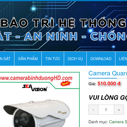
AN SÁT
SẢN PHẨM
TIN TỨC
DỊCH VỤ
DOWNLOAD
LIÊ
Camera Quan
510.000 đ
Giá:
VUI LÒNG G
Danh mục:
Camera 