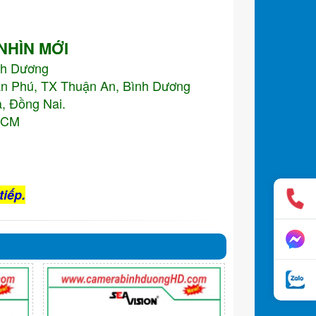
 NHÌN MỚI
nh Dương
An Phú, TX Thuận An, Bình Dương
, Đồng Nai.
.HCM
tiếp.