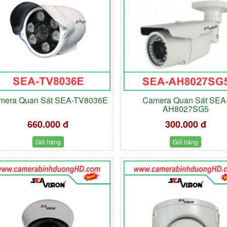
mera Quan Sát SEA-TV8036E
Camera Quan Sát SEA
AH8027SG5
660.000 đ
300.000 đ
Giỏ hàng
Giỏ hàng