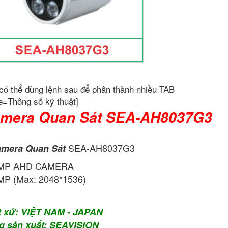
có thể dùng lệnh sau để phân thành nhiều TAB
e=Thông số kỹ thuật]
mera Quan Sát SEA-AH8037G3
SEA-AH8037G3
mera Quan Sát
 MP AHD CAMERA
P (Max: 2048*1536)
t xứ: VIỆT NAM - JAPAN
g sản xuất: SEAVISION