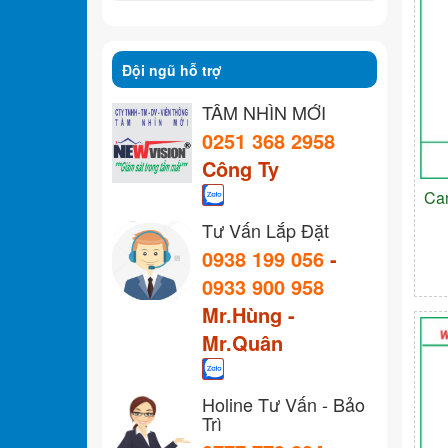
Đội ngũ hỗ trợ
TẦM NHÌN MỚI
0251 368 2958
Công Ty
Ca
Tư Vấn Lắp Đặt
0938 199 056
-
0933 900 958
Mr.Hùng -
Mr.Quân
Holine Tư Vấn - Bảo
Trì