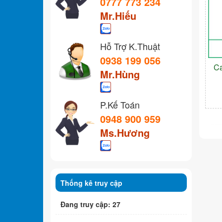
0777 773 234
Mr.Hiếu
Hỗ Trợ K.Thuật
0938 199 056
C
Mr.Hùng
P.Kế Toán
0948 900 959
Ms.Hương
Thống kê truy cập
Đang truy cập: 27