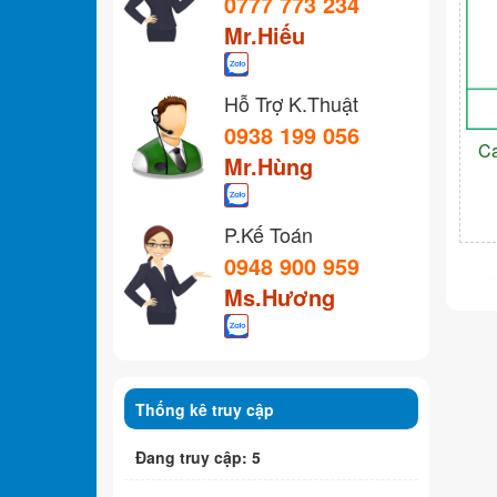
0777 773 234
Mr.Hiếu
Hỗ Trợ K.Thuật
0938 199 056
C
Mr.Hùng
P.Kế Toán
0948 900 959
Ms.Hương
Thống kê truy cập
Đang truy cập: 5