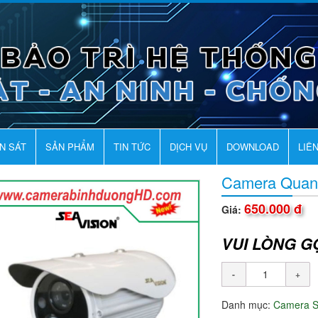
AN SÁT
SẢN PHẨM
TIN TỨC
DỊCH VỤ
DOWNLOAD
LIÊ
Camera Quan
650.000 đ
Giá:
VUI LÒNG G
Danh mục:
Camera 