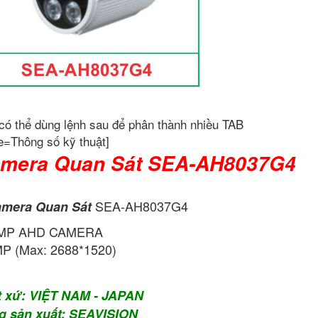
có thể dùng lệnh sau để phân thành nhiều TAB
e=Thông số kỹ thuật]
mera Quan Sát SEA-AH8037G4
SEA-AH8037G4
mera Quan Sát
 MP AHD CAMERA
P (Max: 2688*1520)
t xứ: VIỆT NAM - JAPAN
g sản xuất: SEAVISION