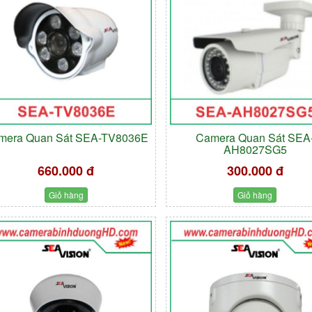
mera Quan Sát SEA-TV8036E
Camera Quan Sát SEA
AH8027SG5
660.000 đ
300.000 đ
Giỏ hàng
Giỏ hàng