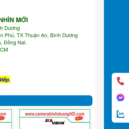
 NHÌN MỚI
nh Dương
An Phú, TX Thuận An, Bình Dương
, Đồng Nai.
.HCM
tiếp.