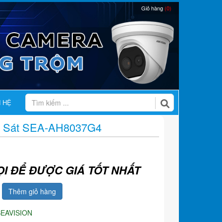
Giỏ hàng
(0)
N HỆ
 Sát SEA-AH8037G4
ỌI ĐỂ ĐƯỢC GIÁ TỐT NHẤT
Thêm giỏ hàng
SEAVISION