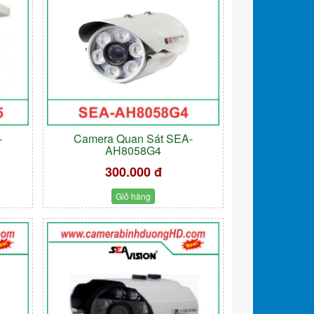
-
Camera Quan Sát SEA-
AH8058G4
300.000 đ
Giỏ hàng