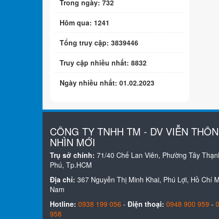
Trong ngày: 732
Hôm qua: 1241
Tổng truy cập: 3839446
Truy cập nhiều nhất: 8832
Ngày nhiều nhất: 01.02.2023
CÔNG TY TNHH TM - DV VIỄN THÔ
NHÌN MỚI
Trụ sở chính:
71/40 Chế Lan Viên, Phường Tây Thạn
Phú, Tp.HCM
Địa chỉ:
367 Nguyễn Thị Minh Khai, Phú Lợi, Hồ Chí Mi
Nam
Hotline:
0938 199 056
-
Điện thoại:
0948 900 959
-
958