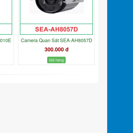
9010E
Camera Quan Sát SEA-AH8057D
300.000 đ
Giỏ hàng