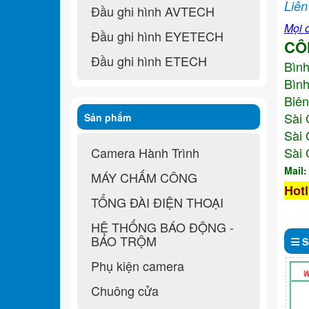
Liên
Đầu ghi hình AVTECH
Mọi c
Đầu ghi hình EYETECH
CÔ
Đầu ghi hình ETECH
Bìn
Bình
Biên
Sài 
Sản phẩm
Sài 
Camera Hành Trình
Sài 
Mail
MÁY CHẤM CÔNG
Hotl
TỔNG ĐÀI ĐIỆN THOẠI
HỆ THỐNG BÁO ĐỘNG -
BÁO TRỘM
S
Phụ kiện camera
Chuông cửa