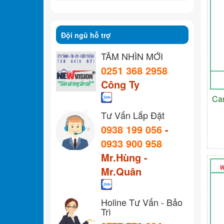
Đội ngũ hỗ trợ
TẦM NHÌN MỚI
0251 368 2958
Công Ty
Ca
Tư Vấn Lắp Đặt
0938 199 056
-
0933 900 958
Mr.Hùng -
Mr.Quân
Holine Tư Vấn - Bảo
Trì