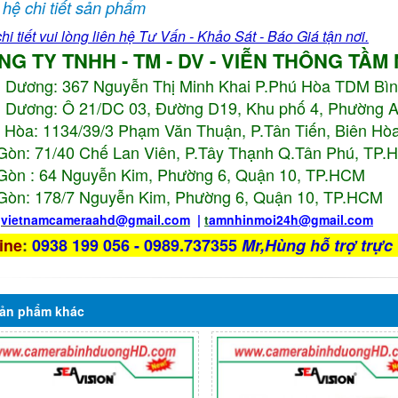
 hệ chi tiết sản phẩm
hi tiết vui lòng liên hệ Tư Vấn - Khảo Sát - Báo Giá tận nơi.
NG TY TNHH - TM - DV - VIỄN THÔNG TẦM
h Dương:
367 Nguyễn Thị Minh Khai P.Phú Hòa TDM Bì
 Dương: Ô 21/DC 03, Đường D19, Khu phố 4, Phường 
 Hòa: 1134/39/3 Phạm Văn Thuận, P.Tân Tiến, Biên Hòa
Gòn: 71/40 Chế Lan Viên, P.Tây Thạnh Q.Tân Phú, TP
Gòn : 64 Nguyễn Kim, Phường 6, Quận 10,
TP.HCM
Gòn: 178/7 Nguyễn Kim, Phường 6, Quận 10,
TP.HCM
:
vietnamcameraahd
@gmail.com
|
t
amnhinmoi24h@gmail.com
ine
:
0938 199 056 - 0989.737355
Mr,Hùng hỗ trợ trực 
ản phẩm
khác