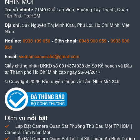
NHÌN MỚI
Trụ sở chính:
71/40 Chế Lan Viên, Phường Tây Thạnh, Quận
Tân Phú, Tp.HCM
Địa chỉ:
367 Nguyễn Thị Minh Khai, Phú Lợi, Hồ Chí Minh, Việt
Nam
Hotline:
0938 199 056
-
Điện thoại:
0948 900 959
-
0933 900
958
Email:
vietnamcamerahd@gmail.com
Giấy chứng nhận ĐKKD số 0314374038 do Sở Kế hoạch và Đầu
tư Thành phố Hồ Chí Minh cấp ngày 26/04/2017
© Copyright 2026. Bản quyền thuộc về Tầm Nhìn Mới 24h
Dịch vụ
nổi bật
Lắp Đặt Camera Quan Sát Phường Thủ Dầu Một TP.HCM |
Camera Tầm Nhìn Mới
Lắp Đặt Camera Quan Sát Tại Thị Xã Thuận An Bình Dương