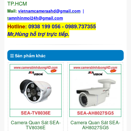
TP.HCM
Mail:
vietnamcameraahd
@gmail.com
|
t
amnhinmoi24h@gmail.com
Hotline
:
0938 199 056 - 0989.737355
Mr,Hùng hỗ trợ trực tiếp.
Sản phẩm
khác
Camera Quan Sát SEA-
Camera Quan Sát SEA-
TV8036E
AH8027SG5