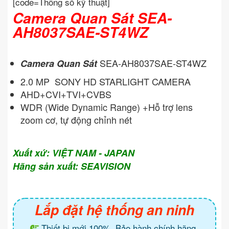
[code=Thông số kỹ thuật]
Camera Quan Sát SEA-
AH8037SAE-ST4WZ
SEA-AH8037SAE-ST4WZ
Camera Quan Sát
2.0 MP SONY HD STARLIGHT CAMERA
AHD+CVI+TVI+CVBS
WDR (Wide Dynamic Range) +Hỗ trợ lens
zoom cơ, tự động chỉnh nét
Xuất xứ: VIỆT NAM - JAPAN
Hãng sản xuất: SEAVISION
Lắp đặt hệ thống an ninh
Thiết bị mới 100%. Bảo hành chính hãng