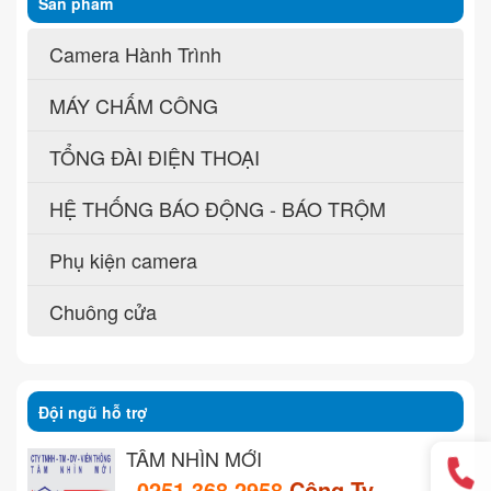
Sản phẩm
Camera Hành Trình
MÁY CHẤM CÔNG
TỔNG ĐÀI ĐIỆN THOẠI
HỆ THỐNG BÁO ĐỘNG - BÁO TRỘM
Phụ kiện camera
Chuông cửa
Đội ngũ hỗ trợ
TẦM NHÌN MỚI
0251 368 2958
Công Ty